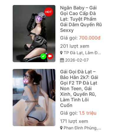
Ngân Baby – Gái
HOT
Gọi Cao Cấp Đà
Lạt: Tuyệt Phẩm
Gái Dâm Quyến Rũ
Sexxy
Giá gọi:
700.000đ
201 lượt xem
TP Đà Lạt, Lâm Đồng
2026-02-07
Gái Gọi Đà Lạt –
Bảo Hân 2k7: Gái
Gọi F2 TP Đà Lạt
Non Teen, Gái
Xinh, Quyến Rũ,
Làm Tình Lôi
Cuốn
Giá gọi:
1.5 triệu
171 lượt xem
Phan Đình Phùng, Phường 2, TP Đà Lạt (gái gọi đà lạt). Lâm Đồng