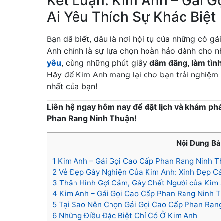
Kết Luận: Kim Anh – Gái 
Ai Yêu Thích Sự Khác Biệt
Bạn đã biết, đâu là nơi hội tụ của những cô gá
Anh chính là sự lựa chọn hoàn hảo dành cho
yêu
, cùng những phút giây
dâm đãng, làm tìn
Hãy để Kim Anh mang lại cho bạn trải nghiệ
nhất của bạn!
Liên hệ ngay hôm nay để đặt lịch và khám ph
Phan Rang Ninh Thuận!
Nội Dung Bài
1
Kim Anh – Gái Gọi Cao Cấp Phan Rang Ninh Th
2
Vẻ Đẹp Gây Nghiện Của Kim Anh: Xinh Đẹp C
3
Thân Hình Gợi Cảm, Gây Chết Người của Kim
4
Kim Anh – Gái Gọi Cao Cấp Phan Rang Ninh T
5
Tại Sao Nên Chọn Gái Gọi Cao Cấp Phan Ran
6
Những Điều Đặc Biệt Chỉ Có Ở Kim Anh