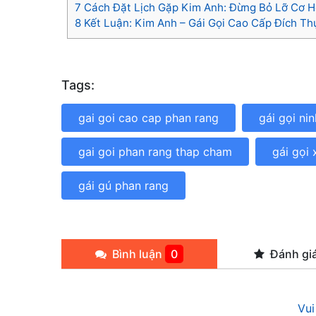
7
Cách Đặt Lịch Gặp Kim Anh: Đừng Bỏ Lỡ Cơ H
8
Kết Luận: Kim Anh – Gái Gọi Cao Cấp Đích Th
Tags:
gai goi cao cap phan rang
gái gọi ni
gai goi phan rang thap cham
gái gọi
gái gú phan rang
Bình luận
0
Đánh gi
Vui