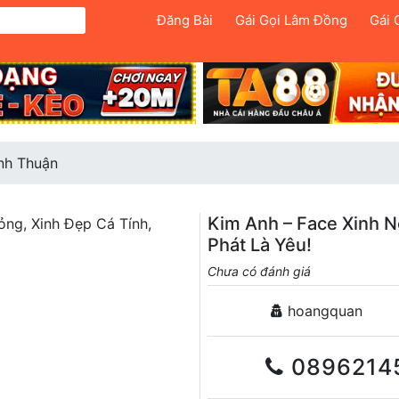
Đăng Bài
Gái Gọi Lâm Đồng
Gái 
nh Thuận
Kim Anh – Face Xinh N
Phát Là Yêu!
Chưa có đánh giá
hoangquan
0896214