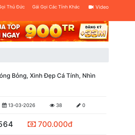
Gọi Thủ Đức
Gái Gọi Các Tỉnh Khác
Video
óng Bỏng, Xinh Đẹp Cá Tính, Nhìn
13-03-2026
38
0
564
700.000đ