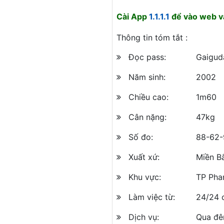
Cài App
1.1.1.1
để vào web và
Thông tin tóm tắt :
Đọc pass:
Gaigud
Năm sinh:
2002
Chiều cao:
1m60
Cân nặng:
47kg
Số đo:
88-62-
Xuất xứ:
Miền B
Khu vực:
TP Pha
Làm việc từ:
24/24 
Dịch vụ:
Qua đê