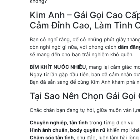
không?
Kim Anh – Gái Gọi Cao Cấ
Cảm Đỉnh Cao, Làm Tình 
Bạn có nghĩ rằng, để có những phút giây thăn
còn nghi ngờ gì nữa, với phong cách
dâm đãn
sẽ mang đến cho bạn trải nghiệm khó quên.
BÍM KHÍT NƯỚC NHIỀU
, mang lại cảm giác m
Ngay từ lần gặp đầu tiên, bạn đã cảm nhận đ
Bạn đã sẵn sàng để cùng Kim Anh khám phá 
Tại Sao Nên Chọn Gái Gọi
Chắc chắn bạn đang tự hỏi, giữa muôn vàn lựa 
Chuyên nghiệp, tận tình
trong từng dịch vụ
Hình ảnh chuẩn, body quyến rũ
khiến mọi khá
Chăm sóc tận tình
, chu đáo, luôn làm hài lòn