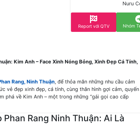
Nuru Có
Nhóm T
Report với QTV
uận: Kim Anh – Face Xinh Nóng Bỏng, Xinh Đẹp Cá Tính,
i Phan Rang, Ninh Thuận
, để thỏa mãn những nhu cầu cảm
c vẻ đẹp xinh đẹp, cá tính, cùng thân hình gợi cảm, quyến
ám phá về Kim Anh – một trong những “gái gọi cao cấp
p Phan Rang Ninh Thuận: Ai Là