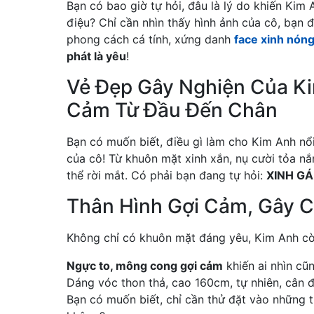
Bạn có bao giờ tự hỏi, đâu là lý do khiến Ki
điệu? Chỉ cần nhìn thấy hình ảnh của cô, bạn 
phong cách cá tính, xứng danh
face xinh nón
phát là yêu
!
Vẻ Đẹp Gây Nghiện Của Ki
Cảm Từ Đầu Đến Chân
Bạn có muốn biết, điều gì làm cho Kim Anh nổ
của cô! Từ khuôn mặt xinh xắn, nụ cười tỏa nắ
thể rời mắt. Có phải bạn đang tự hỏi:
XINH GÁ
Thân Hình Gợi Cảm, Gây C
Không chỉ có khuôn mặt đáng yêu, Kim Anh cò
Ngực to, mông cong gợi cảm
khiến ai nhìn cũ
Dáng vóc thon thả, cao 160cm, tự nhiên, cân đ
Bạn có muốn biết, chỉ cần thử đặt vào những