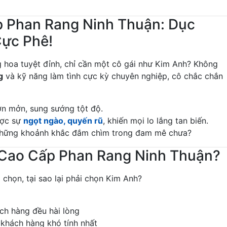
p Phan Rang Ninh Thuận: Dục
Cực Phê!
g hoa tuyệt đỉnh, chỉ cần một cô gái như Kim Anh? Không
g
và kỹ năng làm tình cực kỳ chuyên nghiệp, cô chắc chắn
ơn mởn, sung sướng tột độ.
ược sự
ngọt ngào, quyến rũ
, khiến mọi lo lắng tan biến.
những khoảnh khắc đắm chìm trong đam mê chưa?
 Cao Cấp Phan Rang Ninh Thuận?
chọn, tại sao lại phải chọn Kim Anh?
ch hàng đều hài lòng
g khách hàng khó tính nhất