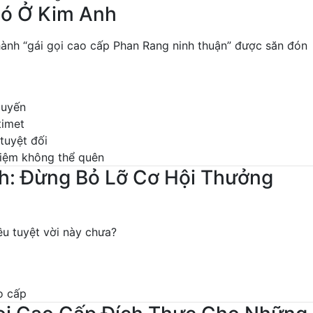
Có Ở Kim Anh
thành “gái gọi cao cấp Phan Rang ninh thuận” được săn đón
 xuyến
timet
tuyệt đối
ghiệm không thể quên
h: Đừng Bỏ Lỡ Cơ Hội Thưởng
u tuyệt vời này chưa?
o cấp