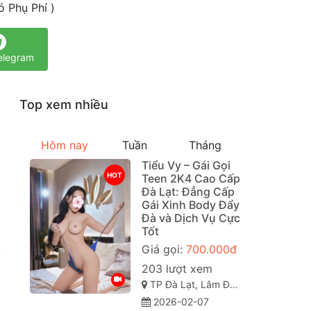
 Phụ Phí )
elegram
Top xem nhiều
Hôm nay
Tuần
Tháng
Tiểu Vy – Gái Gọi
HOT
Teen 2K4 Cao Cấp
Đà Lạt: Đẳng Cấp
Gái Xinh Body Đẩy
Đà và Dịch Vụ Cực
Tốt
Giá gọi:
700.000đ
203 lượt xem
TP Đà Lạt, Lâm Đồng
2026-02-07