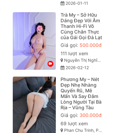
2026-01-11
Trà My – Sở Hữu
Dáng Đẹp Với Âm
Thanh Hi-Fi Vô
Cùng Chân Thực
của Gái Gọi Đà Lạt
Giá gọi:
500.000đ
111 lượt xem
Nguyễn Thị Nghĩa, Phường 2, TP Đà Lạt, Lâm Đồng
2026-02-12
Phương My – Nét
Đẹp Nhẹ Nhàng
Quyến Rũ, Mê
Mẩn Và Say Đắm
Lòng Người Tại Bà
Rịa – Vũng Tàu
Giá gọi:
300.000đ
69 lượt xem
Phan Chu Trinh, Phường 2, Thành phố Vũng Tầu, Bà Rịa - Vũng Tàu