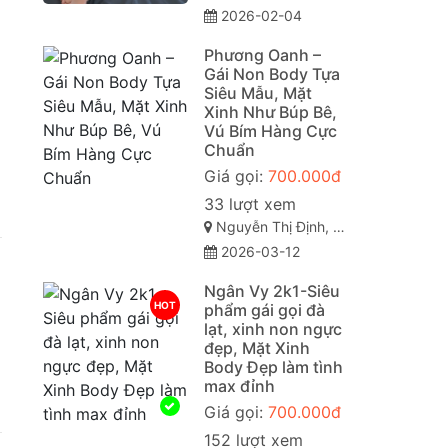
2026-02-04
Phương Oanh –
Gái Non Body Tựa
Siêu Mẫu, Mặt
Xinh Như Búp Bê,
Vú Bím Hàng Cực
Chuẩn
Giá gọi:
700.000đ
33 lượt xem
Nguyễn Thị Định, Thị Trấn Liên Nghĩa, Đức Trọng, Lâm Đồng
2026-03-12
Ngân Vy 2k1-Siêu
HOT
phẩm gái gọi đà
lạt, xinh non ngực
đẹp, Mặt Xinh
Body Đẹp làm tình
max đỉnh
Giá gọi:
700.000đ
152 lượt xem