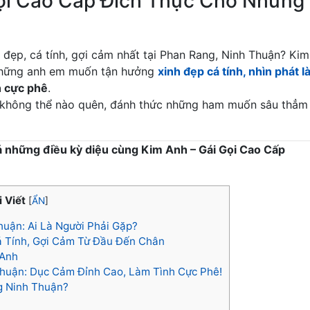
Gọi Cao Cấp Đích Thực Cho Những
i đẹp, cá tính, gợi cảm nhất tại Phan Rang, Ninh Thuận? Kim
 những anh em muốn tận hưởng
xinh đẹp cá tính, nhìn phát l
h cực phê
.
m không thể nào quên, đánh thức những ham muốn sâu thẳm
á những điều kỳ diệu cùng Kim Anh – Gái Gọi Cao Cấp
 Viết
[
ẨN
]
uận: Ai Là Người Phải Gặp?
á Tính, Gợi Cảm Từ Đầu Đến Chân
 Anh
huận: Dục Cảm Đỉnh Cao, Làm Tình Cực Phê!
g Ninh Thuận?