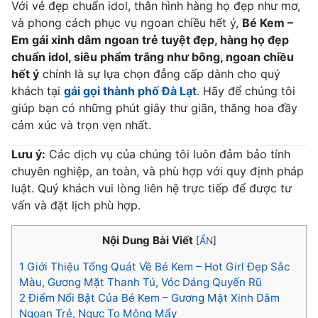
Với vẻ đẹp chuẩn idol, thân hình hàng họ đẹp như mơ,
và phong cách phục vụ ngoan chiều hết ý,
Bé Kem –
Em gái xinh dâm ngoan trẻ tuyệt đẹp, hàng họ đẹp
chuẩn idol, siêu phẩm trắng như bông, ngoan chiều
hết ý
chính là sự lựa chọn đẳng cấp dành cho quý
khách tại
gái gọi thành phố Đà Lạt
. Hãy để chúng tôi
giúp bạn có những phút giây thư giãn, thăng hoa đầy
cảm xúc và trọn vẹn nhất.
Lưu ý:
Các dịch vụ của chúng tôi luôn đảm bảo tính
chuyên nghiệp, an toàn, và phù hợp với quy định pháp
luật. Quý khách vui lòng liên hệ trực tiếp để được tư
vấn và đặt lịch phù hợp.
Nội Dung Bài Viết
[
ẨN
]
1
Giới Thiệu Tổng Quát Về Bé Kem – Hot Girl Đẹp Sắc
Màu, Gương Mặt Thanh Tú, Vóc Dáng Quyến Rũ
2
Điểm Nổi Bật Của Bé Kem – Gương Mặt Xinh Dâm
Ngoan Trẻ, Ngực To Mông Mẩy