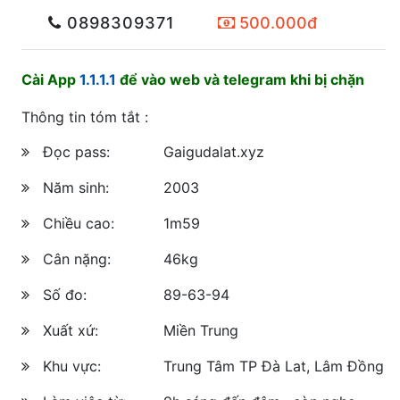
0898309371
500.000đ
Cài App
1.1.1.1
để vào web và telegram khi bị chặn
Thông tin tóm tắt :
Đọc pass:
Gaigudalat.xyz
Năm sinh:
2003
Chiều cao:
1m59
Cân nặng:
46kg
Số đo:
89-63-94
Xuất xứ:
Miền Trung
Khu vực:
Trung Tâm TP Đà Lat, Lâm Đồng