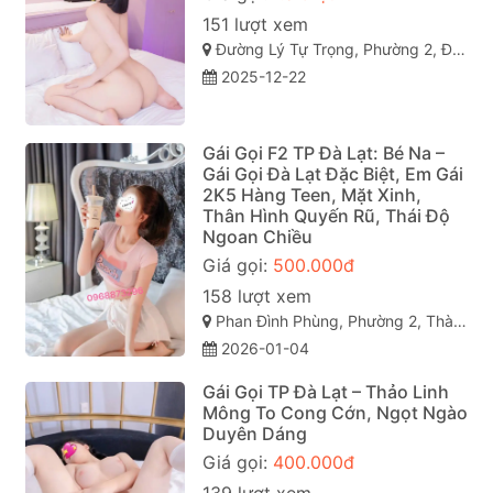
151 lượt xem
Đường Lý Tự Trọng, Phường 2, Đà Lạt, Lâm Đồng
2025-12-22
Gái Gọi F2 TP Đà Lạt: Bé Na –
Gái Gọi Đà Lạt Đặc Biệt, Em Gái
2K5 Hàng Teen, Mặt Xinh,
Thân Hình Quyến Rũ, Thái Độ
Ngoan Chiều
Giá gọi:
500.000đ
158 lượt xem
Phan Đình Phùng, Phường 2, Thành phố Đà Lạt, Lâm Đồng
2026-01-04
Gái Gọi TP Đà Lạt – Thảo Linh
Mông To Cong Cớn, Ngọt Ngào
Duyên Dáng
Giá gọi:
400.000đ