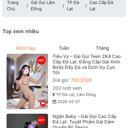
Trang
Gái Gọi Lâm
TP Đà
Cao Cấp Đà
Chủ
Đồng
Lạt
Lạt
Top xem nhiều
Hôm nay
Tuần
Tháng
Tiểu Vy – Gái Gọi Teen 2K4 Cao
HOT
Cấp Đà Lạt: Đẳng Cấp Gái Xinh
Body Đẩy Đà và Dịch Vụ Cực
Tốt
Giá gọi:
700.000đ
202 lượt xem
TP Đà Lạt, Lâm Đồng
2026-02-07
Ngân Baby – Gái Gọi Cao Cấp
HOT
Đà Lạt: Tuyệt Phẩm Gái Dâm
Quyến Rũ Sexxy