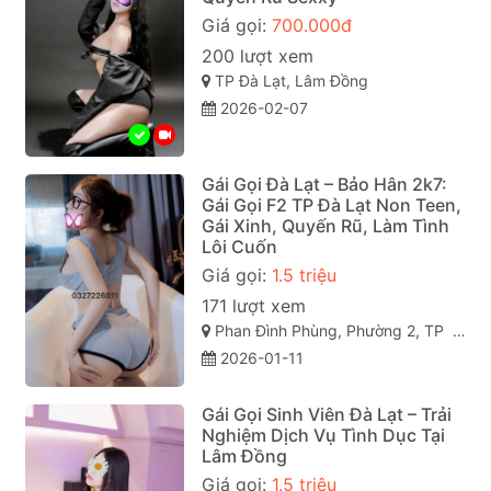
Giá gọi:
700.000đ
200 lượt xem
TP Đà Lạt, Lâm Đồng
2026-02-07
Gái Gọi Đà Lạt – Bảo Hân 2k7:
Gái Gọi F2 TP Đà Lạt Non Teen,
Gái Xinh, Quyến Rũ, Làm Tình
Lôi Cuốn
Giá gọi:
1.5 triệu
171 lượt xem
Phan Đình Phùng, Phường 2, TP Đà Lạt (gái gọi đà lạt). Lâm Đồng
2026-01-11
Gái Gọi Sinh Viên Đà Lạt – Trải
Nghiệm Dịch Vụ Tình Dục Tại
Lâm Đồng
Giá gọi:
1.5 triệu