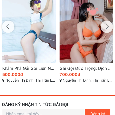
Khám Phá Gái Gọi Liên Nghĩa – Gái Ngoan, Mặt Xinh, Da Trắng, Chân Dài, Đáng Yêu Tại Lâm Đồng
Gái Gọi Đức Trọng: Dịch Vụ HOT Số 1 Tại Lâm Đồng
500.000đ
700.000đ
Nguyễn Thị Định, Thị Trấn Liên Nghĩa, Đức Trọng, Lâm Đồng
Nguyễn Thị Định, Thị Trấn Liên Nghĩa, Đức Trọng, Lâm Đồng
ĐĂNG KÝ NHẬN TIN TỨC GÁI GỌI
Đăng ký