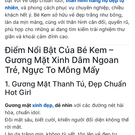
bật với vẻ đẹp chuẩn idol,
thân hình hàng họ đẹp tự
nhiên
, và phong cách phục vụ chuyên nghiệp, chiều
khách hết ý. Bé Kem sở hữu vẻ đẹp trắng như bông,
làn da mịn màng, cùng với thân hình cân đối, quyến rũ,
phù hợp cho những ai đang tìm kiếm trải nghiệm thư
giãn và khoái cảm đỉnh cao.
Điểm Nổi Bật Của Bé Kem –
Gương Mặt Xinh Dâm Ngoan
Trẻ, Ngực To Mông Mẩy
1. Gương Mặt Thanh Tú, Đẹp Chuẩn
Hot Girl
Gương mặt
xinh đẹp
, dễ nhìn
với các đường nét hài
hòa, chuẩn idol.
Đôi mắt sâu, biết cười, khiến người đối diện không thể
rời mắt.
Làn da trắng mịn, không tỳ vết, tôn lên vẻ đẹp tự