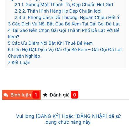
2.1
1. Gương Mặt Thanh Tú, Đẹp Chuẩn Hot Girl
2.2
2. Thân Hình Hàng Họ Đẹp Chuẩn Idol
2.3
3. Phong Cách Dễ Thương, Ngoan Chiều Hết Ý
3
Các Dịch Vụ Nổi Bật Của Bé Kem Tại Gái Gọi Đà Lạt
4
Tại Sao Nên Chọn Gái Gọi Thành Phố Đà Lạt Với Bé
Kem?
5
Các Ưu Điểm Nổi Bật Khi Thuê Bé Kem
6
Liên Hệ Đặt Dịch Vụ Gái Gọi Bé Kem – Gái Gọi Đà Lạt
Chuyên Nghiệp
7
Kết Luận
Bình luận
1
Đánh giá
0
Vui lòng [ĐĂNG KÝ] Hoặc [ĐĂNG NHẬP] để sử
dụng chức năng này.