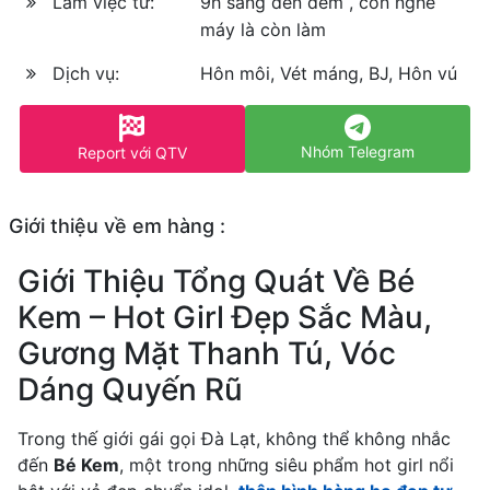
Làm việc từ:
9h sáng đến đêm , còn nghe
máy là còn làm
Dịch vụ:
Hôn môi, Vét máng, BJ, Hôn vú
Nhóm Telegram
Report với QTV
Giới thiệu về em hàng :
Giới Thiệu Tổng Quát Về Bé
Kem – Hot Girl Đẹp Sắc Màu,
Gương Mặt Thanh Tú, Vóc
Dáng Quyến Rũ
Trong thế giới gái gọi Đà Lạt, không thể không nhắc
đến
Bé Kem
, một trong những siêu phẩm hot girl nổi