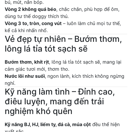
bú, mút, nắn bóp.
Vòng 2 không quá béo
, chắc chắn, phù hợp để ôm,
dùng tư thế doggy thích thú.
Vòng 3 to, tròn, cong vút
– luôn làm chủ mọi tư thế,
kể cả khi nhấn nhổ.
Vẻ đẹp tự nhiên – Bướm thơm,
lông lá tỉa tót sạch sẽ
Bướm thơm, khít rịt
, lông lá tỉa tót sạch sẽ, mang lại
cảm giác tươi mới, thơm tho.
Nước lôi như suối
, ngon lành, kích thích không ngừng
nghỉ.
Kỹ năng làm tình – Đỉnh cao,
điêu luyện, mang đến trải
nghiệm khó quên
Kỹ năng BJ, HJ, liếm ty, đá cà, múa cột
đều thể hiện
xuất sắc.