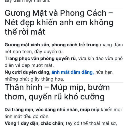
say đắm mọi trái tim.
Gương Mặt và Phong Cách –
Nét đẹp khiến anh em không
thể rời mắt
Gương mặt xinh xắn, phong cách trẻ trung
mang đậm
nét non teen, đầy quyến rũ.
Trang phục văn phòng quyến rũ
, vừa kín đáo vừa phô
diễn vẻ đẹp mướt mắt.
Nụ cười duyên dáng,
ánh mắt dâm đãng,
hứa hẹn
những phút giây thăng hoa.
Thân hình – Múp míp, bướm
thơm, quyến rũ khó cưỡng
Da trắng mịn, vóc dáng nhỏ nhắn, múp míp
khiến mọi
ánh mắt đều đổ dồn.
Vòng 1 đầy đặn, chắc chắn
; tay có thể thoải mái sờ,