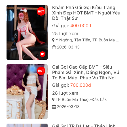
Khám Phá Gái Gọi Kiều Trang
HOT
Xinh Đẹp HOT BMT – Người Yêu
Đời Thật Sự
Giá gọi:
400.000đ
25 lượt xem
Y Ngông, Tân Tiến, TP Buôn Ma Thuột, Đắk Lắk
2026-03-13
Gái Gọi Cao Cấp BMT – Siêu
HOT
Phẩm Gái Xinh, Dáng Ngon, Vú
To Bím Múp, Phục Vụ Tận Nơi
Giá gọi:
700.000đ
28 lượt xem
TP Buôn Ma Thuột-Đắk Lắk
2026-03-13
Gái Gọi TP Đà Lạt – Thảo Linh