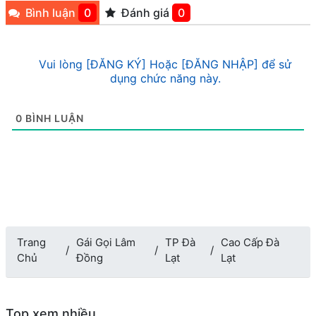
Bình luận
0
Đánh giá
0
Vui lòng [ĐĂNG KÝ] Hoặc [ĐĂNG NHẬP] để sử
dụng chức năng này.
0
BÌNH LUẬN
Trang
Gái Gọi Lâm
TP Đà
Cao Cấp Đà
Chủ
Đồng
Lạt
Lạt
Top xem nhiều