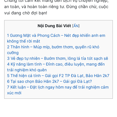
Chúng tôi cam kết mang đến dịch vụ chuyên nghiệp,
an toàn, và hoàn toàn riêng tư. Đừng chần chừ, cuộc
vui đang chờ đợi bạn!
Nội Dung Bài Viết
[
ẨN
]
1
Gương Mặt và Phong Cách – Nét đẹp khiến anh em
không thể rời mắt
2
Thân hình – Múp míp, bướm thơm, quyến rũ khó
cưỡng
3
Vẻ đẹp tự nhiên – Bướm thơm, lông lá tỉa tót sạch sẽ
4
Kỹ năng làm tình – Đỉnh cao, điêu luyện, mang đến
trải nghiệm khó quên
5
Thể hiện cá tính – Gái gọi F2 TP Đà Lạt, Bảo Hân 2k7
6
Tại sao chọn Bảo Hân 2k7 – Gái gọi Đà Lạt?
7
Kết luận – Đặt lịch ngay hôm nay để trải nghiệm cảm
xúc mới