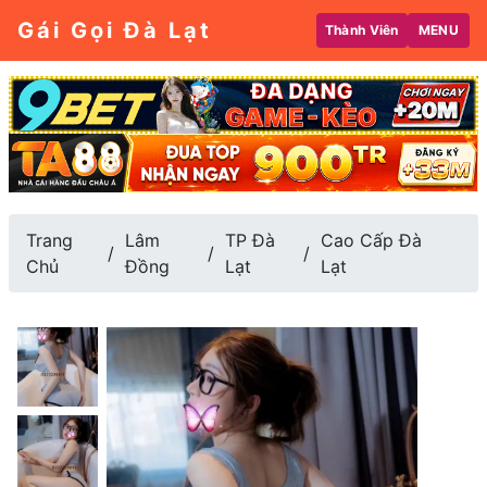
Gái Gọi Đà Lạt
Thành Viên
MENU
Trang
Lâm
TP Đà
Cao Cấp Đà
Chủ
Đồng
Lạt
Lạt