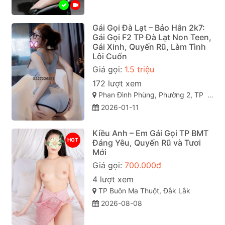
Gái Gọi Đà Lạt – Bảo Hân 2k7:
Gái Gọi F2 TP Đà Lạt Non Teen,
Gái Xinh, Quyến Rũ, Làm Tình
Lôi Cuốn
Giá gọi:
1.5 triệu
172 lượt xem
Phan Đình Phùng, Phường 2, TP Đà Lạt (gái gọi đà lạt). Lâm Đồng
2026-01-11
Kiều Anh – Em Gái Gọi TP BMT
HOT
Đáng Yêu, Quyến Rũ và Tươi
Mới
Giá gọi:
700.000đ
4 lượt xem
TP Buôn Ma Thuột, Đắk Lắk
2026-08-08