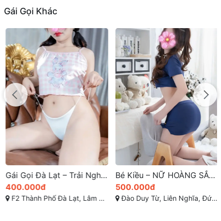
Gái Gọi Khác
Gái Gọi Đà Lạt – Trải Nghiệm Đẳng Cấp Với Nhật Ánh – Nhu Mì Ngọt Ngào, Nữ Thần Dâm Siêu Phê
Bé Kiều – NỮ HOÀNG SẮC ĐẸP, Body Sexy, Thân Hình Nóng Bỏng Siêu Quyến Rũ tại Lâm Đồng
400.000đ
500.000đ
F2 Thành Phố Đà Lạt, Lâm Đồng
Đào Duy Từ, Liên Nghĩa, Đức Trọng, Lâm Đồng