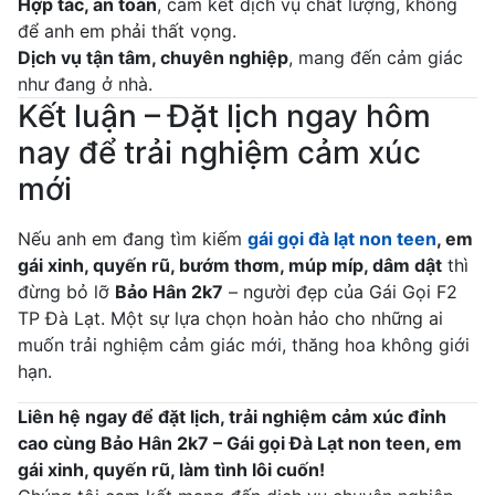
Hợp tác, an toàn
, cam kết dịch vụ chất lượng, không
để anh em phải thất vọng.
Dịch vụ tận tâm, chuyên nghiệp
, mang đến cảm giác
như đang ở nhà.
Kết luận – Đặt lịch ngay hôm
nay để trải nghiệm cảm xúc
mới
Nếu anh em đang tìm kiếm
gái gọi đà lạt non teen
, em
gái xinh, quyến rũ, bướm thơm, múp míp, dâm dật
thì
đừng bỏ lỡ
Bảo Hân 2k7
– người đẹp của Gái Gọi F2
TP Đà Lạt. Một sự lựa chọn hoàn hảo cho những ai
muốn trải nghiệm cảm giác mới, thăng hoa không giới
hạn.
Liên hệ ngay để đặt lịch, trải nghiệm cảm xúc đỉnh
cao cùng Bảo Hân 2k7 – Gái gọi Đà Lạt non teen, em
gái xinh, quyến rũ, làm tình lôi cuốn!