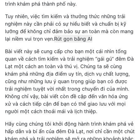
trình khám phá thành phố này.
Tuy nhiên, việc tìm kiếm và thưởng thức những trải
nghiệm này cần phải có sự hiểu biết và chuẩn bị kỹ
lưỡng để không chỉ đảm bảo sự an toàn mà còn mang
lại niềm vui trọn vẹn.
Rút gọn bằng AI
Bài viết này sẽ cung cấp cho bạn một cái nhìn tổng
quan về cách tìm kiếm và trải nghiệm “gái gú” đêm Đà
Lạt một cách an toàn và thú vị. Chúng ta sẽ cùng
khám phá những địa điểm uy tín, dịch vụ chất lượng,
cũng như những lưu ý quan trọng giúp bạn có được
trải nghiệm tuyệt vời nhất trong chuyến đi của mình.
Không chỉ vậy, bài viết còn đề cập đến văn hóa ứng
xử và cách tiếp cận để bạn có thể giao lưu với mọi
người một cách thoải mái và lịch thiệp.
Hãy cùng chúng tôi khởi động hành trình khám phá vẻ
hấp dẫn và bí ẩn của đêm Đà Lạt, nơi chỉ cần một chút
khám phá và trải nghiệm sẽ mở ra những khoảnh khắc