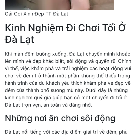
Gái Gọi Xinh Đẹp TP Đà Lạt
Kinh Nghiệm Đi Chơi Tối Ở
Đà Lạt
Khi màn đêm buông xuống, Đà Lạt chuyển mình khoác
lên mình vẻ đẹp khác biệt, sôi động và quyến rũ. Chính
vì thế, việc khám phá và trải nghiệm các hoạt động vui
chơi về đêm trở thành một phần không thể thiếu trong
hành trình của du khách yêu thích khám phá vẻ đẹp về
đêm của thành phố sương mù này. Dưới đây là những
kinh nghiệm quý giá giúp bạn có một chuyến đi tối ở
Đà Lạt trọn vẹn, an toàn và đáng nhớ.
Những nơi ăn chơi sôi động
Đà Lạt nổi tiếng với các địa điểm giải trí về đêm, phù