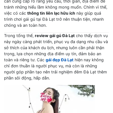
cần cung cấp rõ ràng yêu cầu, thời gian, địa điểm để
tránh những hiểu lầm không mong muốn. Chính vì thế,
việc có các
thông tin liên lạc hữu ích
này giúp quá
trình chơi gái gú tại Đà Lạt trở nên thuận tiện, nhanh
chóng và an toàn hơn.
Trong tổng thể,
review gái gú Đà Lạt
cho thấy dịch vụ
này ngày càng phát triển, phục vụ đa dạng nhu cầu và
sở thích của khách du lịch, nhưng luôn cần phải thận
trọng, lựa chọn những địa điểm uy tín, đảm bảo an
toàn và riêng tư. Các
gái đẹp Đà Lạt
hiện nay không
chỉ đơn thuần là người phục vụ, mà còn là những
người góp phần tạo nên trải nghiệm đêm Đà Lạt thêm
phần sôi động, hấp dẫn.