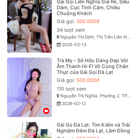
Gái Gọi Liên Nghĩa Giá Rẻ, Siêu
Dâm, Cực Tình Cảm, Chiều
Chuộng Khách
Giá gọi:
300.000đ
34 lượt xem
Nguyễn Thị Định, Thị Trấn Liên Nghĩa, Đức Trọng, Lâm Đồng
2026-03-13
Trà My – Sở Hữu Dáng Đẹp Với
Âm Thanh Hi-Fi Vô Cùng Chân
Thực của Gái Gọi Đà Lạt
Giá gọi:
500.000đ
110 lượt xem
Nguyễn Thị Nghĩa, Phường 2, TP Đà Lạt, Lâm Đồng
2026-02-12
Gái Gú Đà Lạt: Tìm Kiếm và Trải
Nghiệm Đêm Đà Lạt, Lâm Đồng