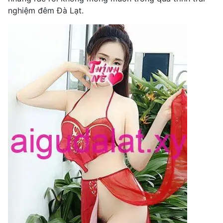
nghiệm đêm Đà Lạt.