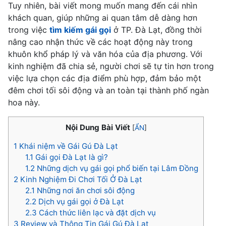
Tuy nhiên, bài viết mong muốn mang đến cái nhìn
khách quan, giúp những ai quan tâm dễ dàng hơn
trong việc
tìm kiếm gái gọi
ở TP. Đà Lạt, đồng thời
nâng cao nhận thức về các hoạt động này trong
khuôn khổ pháp lý và văn hóa của địa phương. Với
kinh nghiệm đã chia sẻ, người chơi sẽ tự tin hơn trong
việc lựa chọn các địa điểm phù hợp, đảm bảo một
đêm chơi tối sôi động và an toàn tại thành phố ngàn
hoa này.
Nội Dung Bài Viết
[
ẨN
]
1
Khái niệm về Gái Gú Đà Lạt
1.1
Gái gọi Đà Lạt là gì?
1.2
Những dịch vụ gái gọi phổ biến tại Lâm Đồng
2
Kinh Nghiệm Đi Chơi Tối Ở Đà Lạt
2.1
Những nơi ăn chơi sôi động
2.2
Dịch vụ gái gọi ở Đà Lạt
2.3
Cách thức liên lạc và đặt dịch vụ
3
Review và Thông Tin Gái Gú Đà Lạt