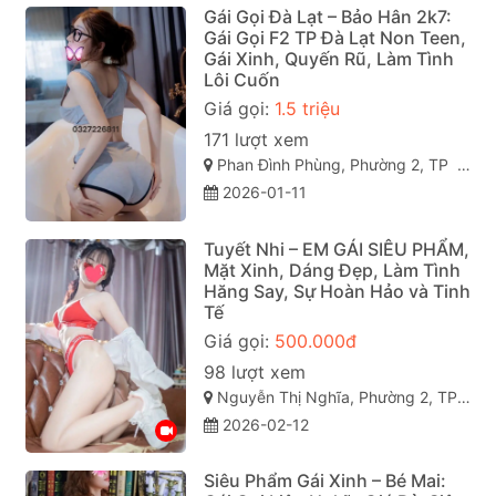
Gái Gọi Đà Lạt – Bảo Hân 2k7:
Gái Gọi F2 TP Đà Lạt Non Teen,
Gái Xinh, Quyến Rũ, Làm Tình
Lôi Cuốn
Giá gọi:
1.5 triệu
171 lượt xem
Phan Đình Phùng, Phường 2, TP Đà Lạt (gái gọi đà lạt). Lâm Đồng
2026-01-11
Tuyết Nhi – EM GÁI SIÊU PHẨM,
Mặt Xinh, Dáng Đẹp, Làm Tình
Hăng Say, Sự Hoàn Hảo và Tinh
Tế
Giá gọi:
500.000đ
98 lượt xem
Nguyễn Thị Nghĩa, Phường 2, TP Đà Lạt, Lâm Đồng
2026-02-12
Siêu Phẩm Gái Xinh – Bé Mai: