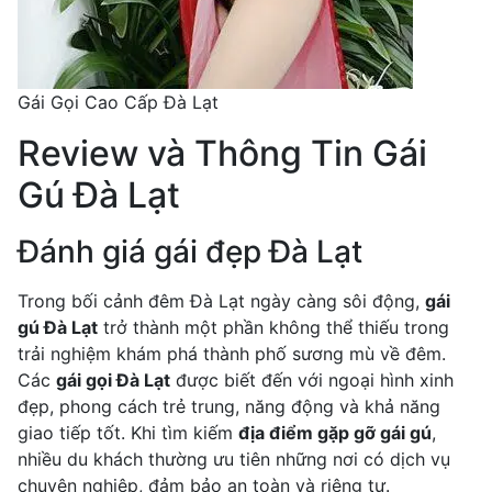
Gái Gọi Cao Cấp Đà Lạt
Review và Thông Tin Gái
Gú Đà Lạt
Đánh giá gái đẹp Đà Lạt
Trong bối cảnh đêm Đà Lạt ngày càng sôi động,
gái
gú Đà Lạt
trở thành một phần không thể thiếu trong
trải nghiệm khám phá thành phố sương mù về đêm.
Các
gái gọi Đà Lạt
được biết đến với ngoại hình xinh
đẹp, phong cách trẻ trung, năng động và khả năng
giao tiếp tốt. Khi tìm kiếm
địa điểm gặp gỡ gái gú
,
nhiều du khách thường ưu tiên những nơi có dịch vụ
chuyên nghiệp, đảm bảo an toàn và riêng tư.