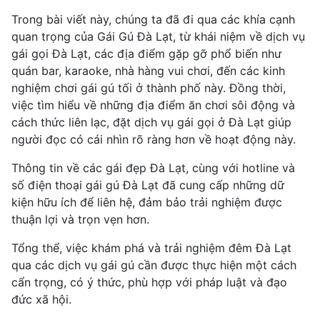
Trong bài viết này, chúng ta đã đi qua các khía cạnh
quan trọng của Gái Gú Đà Lạt, từ khái niệm về dịch vụ
gái gọi Đà Lạt, các địa điểm gặp gỡ phổ biến như
quán bar, karaoke, nhà hàng vui chơi, đến các kinh
nghiệm chơi gái gú tối ở thành phố này. Đồng thời,
việc tìm hiểu về những địa điểm ăn chơi sôi động và
cách thức liên lạc, đặt dịch vụ gái gọi ở Đà Lạt giúp
người đọc có cái nhìn rõ ràng hơn về hoạt động này.
Thông tin về các gái đẹp Đà Lạt, cùng với hotline và
số điện thoại gái gú Đà Lạt đã cung cấp những dữ
kiện hữu ích để liên hệ, đảm bảo trải nghiệm được
thuận lợi và trọn vẹn hơn.
Tổng thể, việc khám phá và trải nghiệm đêm Đà Lạt
qua các dịch vụ gái gú cần được thực hiện một cách
cẩn trọng, có ý thức, phù hợp với pháp luật và đạo
đức xã hội.