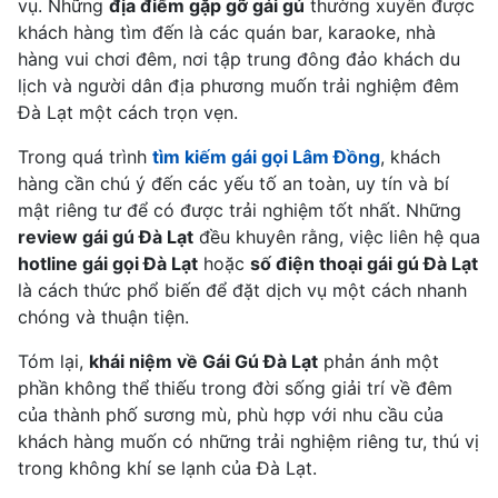
vụ. Những
địa điểm gặp gỡ gái gú
thường xuyên được
khách hàng tìm đến là các quán bar, karaoke, nhà
hàng vui chơi đêm, nơi tập trung đông đảo khách du
lịch và người dân địa phương muốn trải nghiệm đêm
Đà Lạt một cách trọn vẹn.
Trong quá trình
tìm kiếm gái gọi Lâm Đồng
, khách
hàng cần chú ý đến các yếu tố an toàn, uy tín và bí
mật riêng tư để có được trải nghiệm tốt nhất. Những
review gái gú Đà Lạt
đều khuyên rằng, việc liên hệ qua
hotline gái gọi Đà Lạt
hoặc
số điện thoại gái gú Đà Lạt
là cách thức phổ biến để đặt dịch vụ một cách nhanh
chóng và thuận tiện.
Tóm lại,
khái niệm về Gái Gú Đà Lạt
phản ánh một
phần không thể thiếu trong đời sống giải trí về đêm
của thành phố sương mù, phù hợp với nhu cầu của
khách hàng muốn có những trải nghiệm riêng tư, thú vị
trong không khí se lạnh của Đà Lạt.