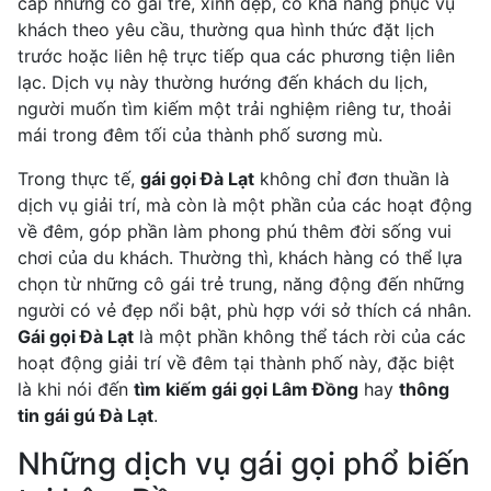
cấp những cô gái trẻ, xinh đẹp, có khả năng phục vụ
khách theo yêu cầu, thường qua hình thức đặt lịch
trước hoặc liên hệ trực tiếp qua các phương tiện liên
lạc. Dịch vụ này thường hướng đến khách du lịch,
người muốn tìm kiếm một trải nghiệm riêng tư, thoải
mái trong đêm tối của thành phố sương mù.
Trong thực tế,
gái gọi Đà Lạt
không chỉ đơn thuần là
dịch vụ giải trí, mà còn là một phần của các hoạt động
về đêm, góp phần làm phong phú thêm đời sống vui
chơi của du khách. Thường thì, khách hàng có thể lựa
chọn từ những cô gái trẻ trung, năng động đến những
người có vẻ đẹp nổi bật, phù hợp với sở thích cá nhân.
Gái gọi Đà Lạt
là một phần không thể tách rời của các
hoạt động giải trí về đêm tại thành phố này, đặc biệt
là khi nói đến
tìm kiếm gái gọi Lâm Đồng
hay
thông
tin gái gú Đà Lạt
.
Những dịch vụ gái gọi phổ biến