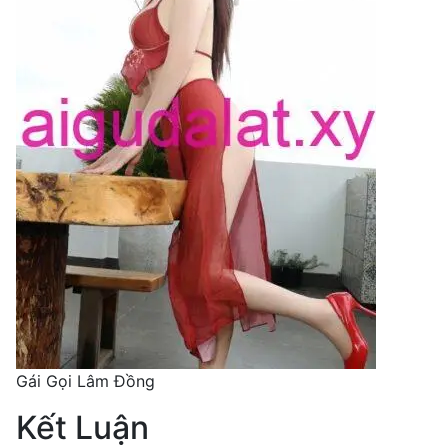
Gái Gọi Lâm Đồng
Kết Luận