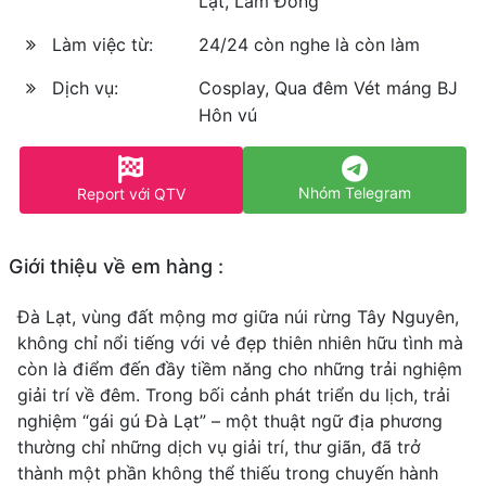
Lạt, Lâm Đồng
Làm việc từ:
24/24 còn nghe là còn làm
Dịch vụ:
Cosplay, Qua đêm Vét máng BJ
Hôn vú
Nhóm Telegram
Report với QTV
Giới thiệu về em hàng :
Đà Lạt, vùng đất mộng mơ giữa núi rừng Tây Nguyên,
không chỉ nổi tiếng với vẻ đẹp thiên nhiên hữu tình mà
còn là điểm đến đầy tiềm năng cho những trải nghiệm
giải trí về đêm. Trong bối cảnh phát triển du lịch, trải
nghiệm “gái gú Đà Lạt” – một thuật ngữ địa phương
thường chỉ những dịch vụ giải trí, thư giãn, đã trở
thành một phần không thể thiếu trong chuyến hành