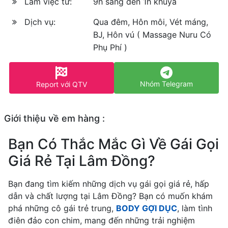
Làm việc từ:
9h sáng đến 1h khuya
Dịch vụ:
Qua đêm, Hôn môi, Vét máng,
BJ, Hôn vú ( Massage Nuru Có
Phụ Phí )
Nhóm Telegram
Report với QTV
Giới thiệu về em hàng :
Bạn Có Thắc Mắc Gì Về Gái Gọi
Giá Rẻ Tại Lâm Đồng?
Bạn đang tìm kiếm những dịch vụ gái gọi giá rẻ, hấp
dẫn và chất lượng tại Lâm Đồng? Bạn có muốn khám
phá những cô gái trẻ trung,
BODY GỢI DỤC
, làm tình
điên đảo con chim, mang đến những trải nghiệm