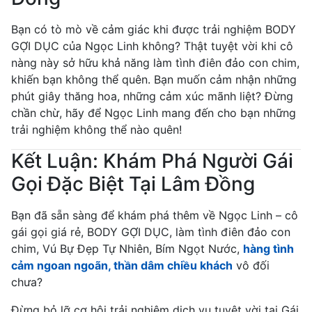
Bạn có tò mò về cảm giác khi được trải nghiệm BODY
GỢI DỤC của Ngọc Linh không? Thật tuyệt vời khi cô
nàng này sở hữu khả năng làm tình điên đảo con chim,
khiến bạn không thể quên. Bạn muốn cảm nhận những
phút giây thăng hoa, những cảm xúc mãnh liệt? Đừng
chần chừ, hãy để Ngọc Linh mang đến cho bạn những
trải nghiệm không thể nào quên!
Kết Luận: Khám Phá Người Gái
Gọi Đặc Biệt Tại Lâm Đồng
Bạn đã sẵn sàng để khám phá thêm về Ngọc Linh – cô
gái gọi giá rẻ, BODY GỢI DỤC, làm tình điên đảo con
chim, Vú Bự Đẹp Tự Nhiên, Bím Ngọt Nước,
hàng tình
cảm ngoan ngoãn, thần dâm chiều khách
vô đối
chưa?
Đừng bỏ lỡ cơ hội trải nghiệm dịch vụ tuyệt vời tại Gái