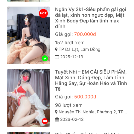
Ngân Vy 2k1-Siêu phẩm gái gọi
HOT
đà lạt, xinh non ngực đẹp, Mặt
Xinh Body Đẹp làm tình max
đỉnh
Giá gọi:
700.000đ
152 lượt xem
TP Đà Lạt, Lâm Đồng
2025-12-13
Tuyết Nhi – EM GÁI SIÊU PHẨM,
Mặt Xinh, Dáng Đẹp, Làm Tình
Hăng Say, Sự Hoàn Hảo và Tinh
Tế
Giá gọi:
500.000đ
98 lượt xem
Nguyễn Thị Nghĩa, Phường 2, TP Đà Lạt, Lâm Đồng
2026-02-12