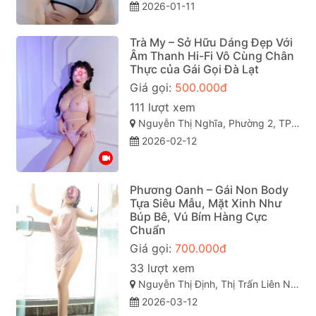
2026-01-11
Trà My – Sở Hữu Dáng Đẹp Với
Âm Thanh Hi-Fi Vô Cùng Chân
Thực của Gái Gọi Đà Lạt
Giá gọi:
500.000đ
111 lượt xem
Nguyễn Thị Nghĩa, Phường 2, TP Đà Lạt, Lâm Đồng
2026-02-12
Phương Oanh – Gái Non Body
Tựa Siêu Mẫu, Mặt Xinh Như
Búp Bê, Vú Bím Hàng Cực
Chuẩn
Giá gọi:
700.000đ
33 lượt xem
Nguyễn Thị Định, Thị Trấn Liên Nghĩa, Đức Trọng, Lâm Đồng
2026-03-12