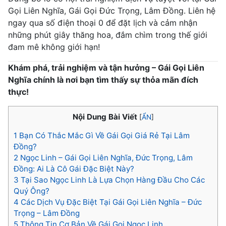
Gọi Liên Nghĩa, Gái Gọi Đức Trọng, Lâm Đồng. Liên hệ
ngay qua số điện thoại 0 để đặt lịch và cảm nhận
những phút giây thăng hoa, đắm chìm trong thế giới
đam mê không giới hạn!
Khám phá, trải nghiệm và tận hưởng – Gái Gọi Liên
Nghĩa chính là nơi bạn tìm thấy sự thỏa mãn đích
thực!
Nội Dung Bài Viết
[
ẨN
]
1
Bạn Có Thắc Mắc Gì Về Gái Gọi Giá Rẻ Tại Lâm
Đồng?
2
Ngọc Linh – Gái Gọi Liên Nghĩa, Đức Trọng, Lâm
Đồng: Ai Là Cô Gái Đặc Biệt Này?
3
Tại Sao Ngọc Linh Là Lựa Chọn Hàng Đầu Cho Các
Quý Ông?
4
Các Dịch Vụ Đặc Biệt Tại Gái Gọi Liên Nghĩa – Đức
Trọng – Lâm Đồng
5
Thông Tin Cơ Bản Về Gái Gọi Ngọc Linh