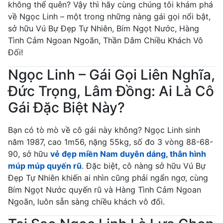
không thể quên? Vậy thì hãy cùng chúng tôi khám phá
về Ngọc Linh – một trong những nàng gái gọi nổi bật,
sở hữu Vú Bự Đẹp Tự Nhiên, Bím Ngọt Nước, Hàng
Tình Cảm Ngoan Ngoãn, Thần Dâm Chiều Khách Vô
Đối!
Ngọc Linh – Gái Gọi Liên Nghĩa,
Đức Trọng, Lâm Đồng: Ai Là Cô
Gái Đặc Biệt Này?
Bạn có tò mò về cô gái này không? Ngọc Linh sinh
năm 1987, cao 1m56, nặng 55kg, số đo 3 vòng 88-68-
90, sở hữu
vẻ đẹp miền Nam duyên dáng, thân hình
múp múp quyến rũ
. Đặc biệt, cô nàng sở hữu Vú Bự
Đẹp Tự Nhiên khiến ai nhìn cũng phải ngẩn ngơ, cùng
Bím Ngọt Nước quyến rũ và Hàng Tình Cảm Ngoan
Ngoãn, luôn sẵn sàng chiều khách vô đối.