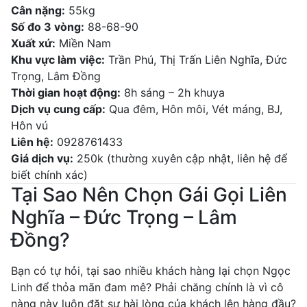
Cân nặng:
55kg
Số đo 3 vòng:
88-68-90
Xuất xứ:
Miền Nam
Khu vực làm việc:
Trần Phú, Thị Trấn Liên Nghĩa, Đức
Trọng, Lâm Đồng
Thời gian hoạt động:
8h sáng – 2h khuya
Dịch vụ cung cấp:
Qua đêm, Hôn môi, Vét máng, BJ,
Hôn vú
Liên hệ:
0928761433
Giá dịch vụ:
250k (thường xuyên cập nhật, liên hệ để
biết chính xác)
Tại Sao Nên Chọn Gái Gọi Liên
Nghĩa – Đức Trọng – Lâm
Đồng?
Bạn có tự hỏi, tại sao nhiều khách hàng lại chọn Ngọc
Linh để thỏa mãn đam mê? Phải chăng chính là vì cô
nàng này luôn đặt sự hài lòng của khách lên hàng đầu?