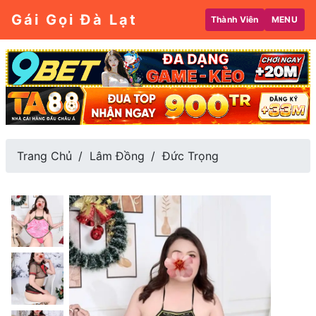
Gái Gọi Đà Lạt
Thành Viên
MENU
Trang Chủ
Lâm Đồng
Đức Trọng