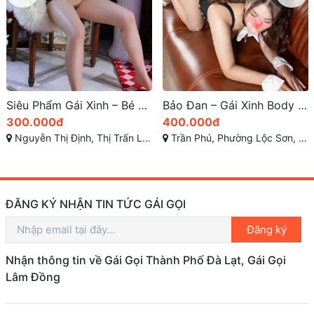
Siêu Phẩm Gái Xinh – Bé Mai: Gái Gọi Liên Nghĩa Giá Rẻ, Siêu Dâm, Cực Tình Cảm, Chiều Chuộng Khách
Bảo Đan – Gái Xinh Body Nóng Bỏng Sexy tại TP Bảo Lộc
300.000đ
400.000đ
Nguyễn Thị Định, Thị Trấn Liên Nghĩa, Đức Trọng, Lâm Đồng
Trần Phú, Phường Lộc Sơn, Bảo Lộc, Lâm Đồng
ĐĂNG KÝ NHẬN TIN TỨC GÁI GỌI
Đăng ký
Nhận thông tin về Gái Gọi Thành Phố Đà Lạt, Gái Gọi
Lâm Đồng