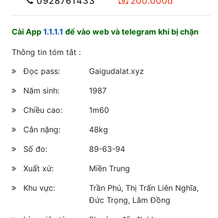
0928761433
200.000đ
Cài App
1.1.1.1
để vào web và telegram khi bị chặn
Thông tin tóm tắt :
Đọc pass:
Gaigudalat.xyz
Năm sinh:
1987
Chiều cao:
1m60
Cân nặng:
48kg
Số đo:
89-63-94
Xuất xứ:
Miền Trung
Khu vực:
Trần Phú, Thị Trấn Liên Nghĩa,
Đức Trọng, Lâm Đồng