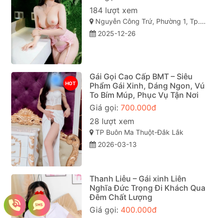
184 lượt xem
Nguyễn Công Trứ, Phường 1, Tp. Bảo Lộc, Lâm Đồng
2025-12-26
Gái Gọi Cao Cấp BMT – Siêu
HOT
Phẩm Gái Xinh, Dáng Ngon, Vú
To Bím Múp, Phục Vụ Tận Nơi
Giá gọi:
700.000đ
28 lượt xem
TP Buôn Ma Thuột-Đắk Lắk
2026-03-13
Thanh Liễu – Gái xinh Liên
Nghĩa Đức Trọng Đi Khách Qua
Đêm Chất Lượng
Giá gọi:
400.000đ