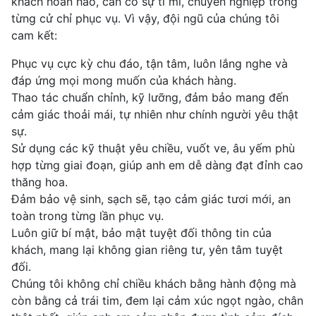
khách hoàn hảo, cần có sự tỉ mỉ, chuyên nghiệp trong
từng cử chỉ phục vụ. Vì vậy, đội ngũ của chúng tôi
cam kết:
Phục vụ cực kỳ chu đáo, tận tâm, luôn lắng nghe và
đáp ứng mọi mong muốn của khách hàng.
Thao tác chuẩn chỉnh, kỹ lưỡng, đảm bảo mang đến
cảm giác thoải mái, tự nhiên như chính người yêu thật
sự.
Sử dụng các kỹ thuật yêu chiều, vuốt ve, âu yếm phù
hợp từng giai đoạn, giúp anh em dễ dàng đạt đỉnh cao
thăng hoa.
Đảm bảo vệ sinh, sạch sẽ, tạo cảm giác tươi mới, an
toàn trong từng lần phục vụ.
Luôn giữ bí mật, bảo mật tuyệt đối thông tin của
khách, mang lại không gian riêng tư, yên tâm tuyệt
đối.
Chúng tôi không chỉ chiều khách bằng hành động mà
còn bằng cả trái tim, đem lại cảm xúc ngọt ngào, chân