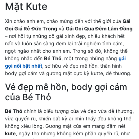
Mặt Kute
Xin chào anh em, chào mừng đến với thế giới của
Gái
Gọi Giá Rẻ Đức Trọng
và
Gái Gọi Qua Đêm Lâm Đồng
– nơi hội tụ những cô gái xinh đẹp, chiều khách hết
nấc và luôn sẵn sàng đem lại trải nghiệm tình cảm,
ngọt ngào nhất cho anh em. Trong số đó, không thể
không nhắc đến
Bé Thỏ
, một trong những nàng
gái
gọi nổi bật nhất
, sở hữu vẻ đẹp mê hồn, thân hình
body gợi cảm và gương mặt cực kỳ kutte, dễ thương.
Vẻ đẹp mê hồn, body gợi cảm
của Bé Thỏ
Bé Thỏ
chính là biểu tượng của vẻ đẹp vừa dễ thương,
vừa quyến rũ, khiến bất kỳ ai nhìn thấy đều không thể
không xiêu lòng. Gương mặt của em mang đậm nét
kute
, ngây thơ nhưng không kém phần quyến rũ, như