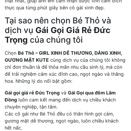
thật nhất, giúp anh em cảm nhận được tình cảm đích
thực qua từng phút giây bên cô gái xinh đẹp.
Tại sao nên chọn Bé Thỏ và
dịch vụ
Gái Gọi Giá Rẻ Đức
Trọng
của chúng tôi
Chọn
Bé Thỏ – GIRL XINH DỄ THƯƠNG, DÁNG XINH,
GƯƠNG MẶT KUTE
cùng dịch vụ của chúng tôi không
chỉ đơn thuần là để thỏa mãn nhu cầu sinh lý, mà còn
để trải nghiệm cảm xúc đỉnh cao, ngọt ngào và thăng
hoa. Những lý do nổi bật gồm:
Gái gọi giá rẻ Đức Trọng
và
Gái Gọi qua đêm Lâm
Đồng
luôn cam kết mang đến dịch vụ chiều khách
chuyên nghiệp, tận tâm.
Các cô gái như Bé Thỏ đều có thân hình gợi cảm,
gương mặt dễ thương, ngọt ngào, luôn chiều khách
hết nấc.