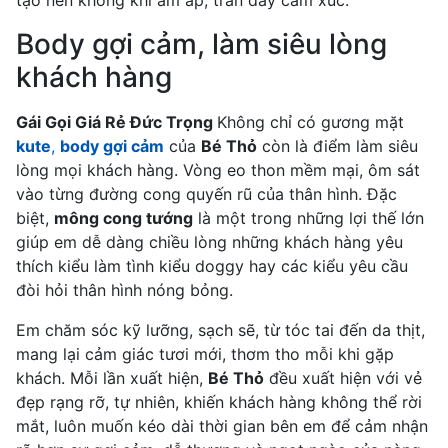
tạo nên không khí ấm áp, tràn đầy cảm xúc.
Body gợi cảm, làm siêu lòng
khách hàng
Gái Gọi Giá Rẻ Đức Trọng
Không chỉ có gương mặt
kute
,
body gợi cảm
của
Bé Thỏ
còn là điểm làm siêu
lòng mọi khách hàng. Vòng eo thon mềm mại, ôm sát
vào từng đường cong quyến rũ của thân hình. Đặc
biệt,
mông cong tướng
là một trong những lợi thế lớn
giúp em dễ dàng chiều lòng những khách hàng yêu
thích kiểu làm tình kiểu doggy hay các kiểu yêu cầu
đòi hỏi thân hình nóng bỏng.
Em chăm sóc kỹ lưỡng, sạch sẽ, từ tóc tai đến da thịt,
mang lại cảm giác tươi mới, thơm tho mỗi khi gặp
khách. Mỗi lần xuất hiện,
Bé Thỏ
đều xuất hiện với vẻ
đẹp rạng rỡ, tự nhiên, khiến khách hàng không thể rời
mắt, luôn muốn kéo dài thời gian bên em để cảm nhận