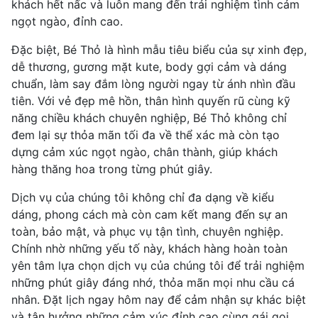
khách hết nấc và luôn mang đến trải nghiệm tình cảm
ngọt ngào, đỉnh cao.
Đặc biệt, Bé Thỏ là hình mẫu tiêu biểu của sự xinh đẹp,
dễ thương, gương mặt kute, body gợi cảm và dáng
chuẩn, làm say đắm lòng người ngay từ ánh nhìn đầu
tiên. Với vẻ đẹp mê hồn, thân hình quyến rũ cùng kỹ
năng chiều khách chuyên nghiệp, Bé Thỏ không chỉ
đem lại sự thỏa mãn tối đa về thể xác mà còn tạo
dựng cảm xúc ngọt ngào, chân thành, giúp khách
hàng thăng hoa trong từng phút giây.
Dịch vụ của chúng tôi không chỉ đa dạng về kiểu
dáng, phong cách mà còn cam kết mang đến sự an
toàn, bảo mật, và phục vụ tận tình, chuyên nghiệp.
Chính nhờ những yếu tố này, khách hàng hoàn toàn
yên tâm lựa chọn dịch vụ của chúng tôi để trải nghiệm
những phút giây đáng nhớ, thỏa mãn mọi nhu cầu cá
nhân. Đặt lịch ngay hôm nay để cảm nhận sự khác biệt
và tận hưởng những cảm xúc đỉnh cao cùng gái gọi