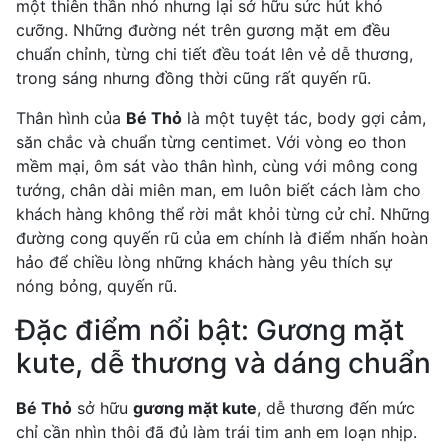
một thiên thần nhỏ nhưng lại sở hữu sức hút khó
cưỡng. Những đường nét trên gương mặt em đều
chuẩn chỉnh, từng chi tiết đều toát lên vẻ dễ thương,
trong sáng nhưng đồng thời cũng rất quyến rũ.
Thân hình của
Bé Thỏ
là một tuyệt tác, body gợi cảm,
săn chắc và chuẩn từng centimet. Với vòng eo thon
mềm mại, ôm sát vào thân hình, cùng với mông cong
tướng, chân dài miên man, em luôn biết cách làm cho
khách hàng không thể rời mắt khỏi từng cử chỉ. Những
đường cong quyến rũ của em chính là điểm nhấn hoàn
hảo để chiều lòng những khách hàng yêu thích sự
nóng bỏng, quyến rũ.
Đặc điểm nổi bật: Gương mặt
kute, dễ thương và dáng chuẩn
Bé Thỏ
sở hữu
gương mặt kute
, dễ thương đến mức
chỉ cần nhìn thôi đã đủ làm trái tim anh em loạn nhịp.