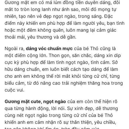
Gương mặt em có má lúm đồng tiền duyên dáng, đôi
mắt to tròn long lanh như ánh sao, môi đỏ mọng tự
nhiên, tạo nên vẻ đẹp ngọt ngào, trong sáng. Đặc
điểm này khiến em phù hợp để làm người yêu, bạn tình
hoặc một đêm không quên, luôn mang lại cảm giác
thoải mái, yêu thương và dễ gần.
Ngoài ra,
dáng vóc chuẩn mực
của bé Thỏ cũng là
một điểm cộng lớn. Thon gọn, săn chắc, dáng xin dip
cực kỳ phù hợp để làm tình ngọt ngào, tình cảm. Sở
hữu dáng chuẩn, em luôn biết cách tạo dáng để làm
cho anh em không thể rời mắt khỏi từng cử chỉ, từng
biểu cảm, từ đó nâng cao trải nghiệm thăng hoa trong
cuộc vui.
Gương mặt cute, ngọt ngào
của em còn thể hiện rõ
qua từng hành động, lời nói. Sự xinh đẹp, dễ thương
cùng nét ngọt ngào trong từng cử chỉ của bé Thỏ
khiến anh em cảm nhận rõ sự thân thiện, yêu chiều,