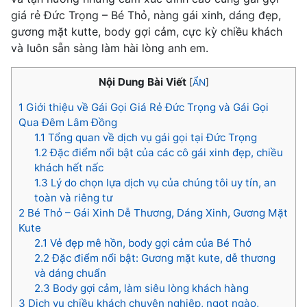
giá rẻ Đức Trọng – Bé Thỏ, nàng gái xinh, dáng đẹp,
gương mặt kutte, body gợi cảm, cực kỳ chiều khách
và luôn sẵn sàng làm hài lòng anh em.
Nội Dung Bài Viết
[
ẨN
]
1
Giới thiệu về Gái Gọi Giá Rẻ Đức Trọng và Gái Gọi
Qua Đêm Lâm Đồng
1.1
Tổng quan về dịch vụ gái gọi tại Đức Trọng
1.2
Đặc điểm nổi bật của các cô gái xinh đẹp, chiều
khách hết nấc
1.3
Lý do chọn lựa dịch vụ của chúng tôi uy tín, an
toàn và riêng tư
2
Bé Thỏ – Gái Xinh Dễ Thương, Dáng Xinh, Gương Mặt
Kute
2.1
Vẻ đẹp mê hồn, body gợi cảm của Bé Thỏ
2.2
Đặc điểm nổi bật: Gương mặt kute, dễ thương
và dáng chuẩn
2.3
Body gợi cảm, làm siêu lòng khách hàng
3
Dịch vụ chiều khách chuyên nghiệp, ngọt ngào,