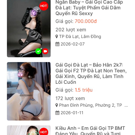
Ngân Baby – Gái Gọi Cao Cấp
HOT
Đà Lạt: Tuyệt Phẩm Gái Dâm
Quyến Rũ Sexxy
Giá gọi:
700.000đ
202 lượt xem
TP Đà Lạt, Lâm Đồng
2026-02-07
Gái Gọi Đà Lạt – Bảo Hân 2k7:
Gái Gọi F2 TP Đà Lạt Non Teen,
Gái Xinh, Quyến Rũ, Làm Tình
Lôi Cuốn
Giá gọi:
1.5 triệu
172 lượt xem
Phan Đình Phùng, Phường 2, TP Đà Lạt (gái gọi đà lạt). Lâm Đồng
2026-01-11
Kiều Anh – Em Gái Gọi TP BMT
HOT
Đáng Yêu, Quyến Rũ và Tươi