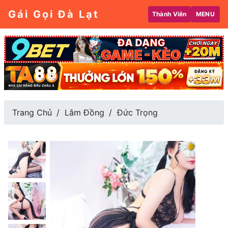
Gái Gọi Đà Lạt
Thành Viên
MENU
Trang Chủ
Lâm Đồng
Đức Trọng