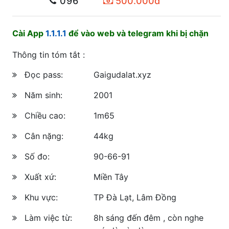
096
500.000đ
Cài App
1.1.1.1
để vào web và telegram khi bị chặn
Thông tin tóm tắt :
Đọc pass:
Gaigudalat.xyz
Năm sinh:
2001
Chiều cao:
1m65
Cân nặng:
44kg
Số đo:
90-66-91
Xuất xứ:
Miền Tây
Khu vực:
TP Đà Lạt, Lâm Đồng
Làm việc từ:
8h sáng đến đêm , còn nghe