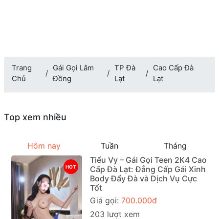
Trang
Gái Gọi Lâm
TP Đà
Cao Cấp Đà
Chủ
Đồng
Lạt
Lạt
Top xem nhiều
Hôm nay
Tuần
Tháng
Tiểu Vy – Gái Gọi Teen 2K4 Cao
HOT
Cấp Đà Lạt: Đẳng Cấp Gái Xinh
Body Đẩy Đà và Dịch Vụ Cực
Tốt
Giá gọi:
700.000đ
203 lượt xem