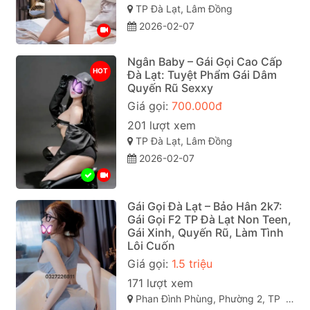
TP Đà Lạt, Lâm Đồng
2026-02-07
Ngân Baby – Gái Gọi Cao Cấp
HOT
Đà Lạt: Tuyệt Phẩm Gái Dâm
Quyến Rũ Sexxy
Giá gọi:
700.000đ
201 lượt xem
TP Đà Lạt, Lâm Đồng
2026-02-07
Gái Gọi Đà Lạt – Bảo Hân 2k7:
Gái Gọi F2 TP Đà Lạt Non Teen,
Gái Xinh, Quyến Rũ, Làm Tình
Lôi Cuốn
Giá gọi:
1.5 triệu
171 lượt xem
Phan Đình Phùng, Phường 2, TP Đà Lạt (gái gọi đà lạt). Lâm Đồng