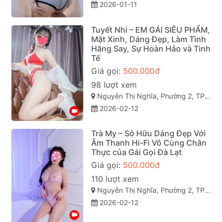
2026-01-11
Tuyết Nhi – EM GÁI SIÊU PHẨM,
Mặt Xinh, Dáng Đẹp, Làm Tình
Hăng Say, Sự Hoàn Hảo và Tinh
Tế
Giá gọi:
500.000đ
98 lượt xem
Nguyễn Thị Nghĩa, Phường 2, TP Đà Lạt, Lâm Đồng
2026-02-12
Trà My – Sở Hữu Dáng Đẹp Với
Âm Thanh Hi-Fi Vô Cùng Chân
Thực của Gái Gọi Đà Lạt
Giá gọi:
500.000đ
110 lượt xem
Nguyễn Thị Nghĩa, Phường 2, TP Đà Lạt, Lâm Đồng
2026-02-12