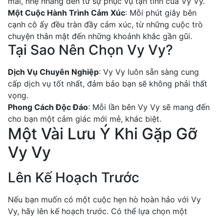
mái, nhẹ nhàng đến từ sự phục vụ tận tình của Vy Vy.
Một Cuộc Hành Trình Cảm Xúc
: Mỗi phút giây bên
cạnh cô ấy đều tràn đầy cảm xúc, từ những cuộc trò
chuyện thân mật đến những khoảnh khắc gần gũi.
Tại Sao Nên Chọn Vy Vy?
Dịch Vụ Chuyên Nghiệp
: Vy Vy luôn sẵn sàng cung
cấp dịch vụ tốt nhất, đảm bảo bạn sẽ không phải thất
vọng.
Phong Cách Độc Đáo
: Mỗi lần bên Vy Vy sẽ mang đến
cho bạn một cảm giác mới mẻ, khác biệt.
Một Vài Lưu Ý Khi Gặp Gỡ
Vy Vy
Lên Kế Hoạch Trước
Nếu bạn muốn có một cuộc hẹn hò hoàn hảo với Vy
Vy, hãy lên kế hoạch trước. Có thể lựa chọn một