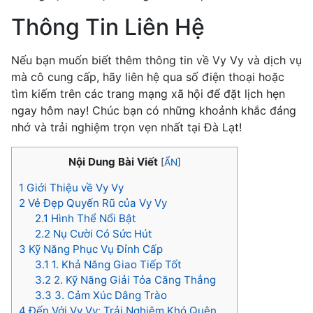
Thông Tin Liên Hệ
Nếu bạn muốn biết thêm thông tin về Vy Vy và dịch vụ
mà cô cung cấp, hãy liên hệ qua số điện thoại hoặc
tìm kiếm trên các trang mạng xã hội để đặt lịch hẹn
ngay hôm nay! Chúc bạn có những khoảnh khắc đáng
nhớ và trải nghiệm trọn vẹn nhất tại Đà Lạt!
Nội Dung Bài Viết
[
ẨN
]
1
Giới Thiệu về Vy Vy
2
Vẻ Đẹp Quyến Rũ của Vy Vy
2.1
Hình Thể Nổi Bật
2.2
Nụ Cười Có Sức Hút
3
Kỹ Năng Phục Vụ Đỉnh Cấp
3.1
1. Khả Năng Giao Tiếp Tốt
3.2
2. Kỹ Năng Giải Tỏa Căng Thẳng
3.3
3. Cảm Xúc Dâng Trào
4
Đến Với Vy Vy: Trải Nghiệm Khó Quên