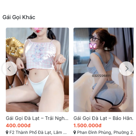
Gái Gọi Khác
Gái Gọi Đà Lạt – Trải Nghiệm Đẳng Cấp Với Nhật Ánh – Nhu Mì Ngọt Ngào, Nữ Thần Dâm Siêu Phê
Gái Gọi Đà Lạt – Bảo Hân 2k7: Gái Gọi F2 TP Đà Lạt Non Teen, Gái Xinh, Quyến Rũ, Làm Tình Lôi Cuốn
400.000đ
1.500.000đ
F2 Thành Phố Đà Lạt, Lâm Đồng
Phan Đình Phùng, Phường 2, TP Đà Lạt (gái gọi đà lạt). Lâm Đồng