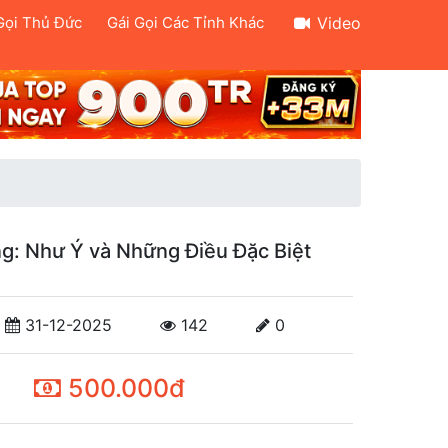
Gọi Thủ Đức
Gái Gọi Các Tỉnh Khác
Video
ng: Như Ý và Những Điều Đặc Biệt
31-12-2025
142
0
500.000đ