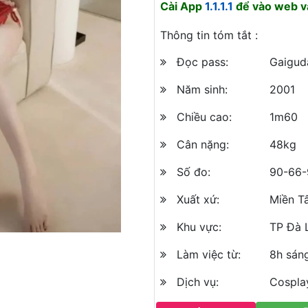
Cài App
1.1.1.1
để vào web và
Thông tin tóm tắt :
Đọc pass:
Gaigud
Năm sinh:
2001
Chiều cao:
1m60
Cân nặng:
48kg
Số đo:
90-66-
Xuất xứ:
Miền T
Khu vực:
TP Đà 
Làm việc từ:
8h sán
Dịch vụ:
Cospla