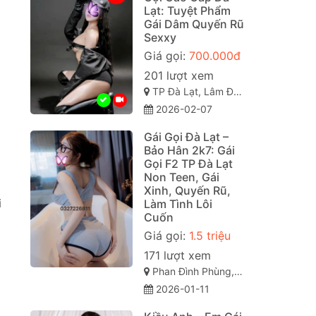
Lạt: Tuyệt Phẩm
Gái Dâm Quyến Rũ
Sexxy
Giá gọi:
700.000đ
201 lượt xem
TP Đà Lạt, Lâm Đồng
2026-02-07
Gái Gọi Đà Lạt –
Bảo Hân 2k7: Gái
Gọi F2 TP Đà Lạt
Non Teen, Gái
Xinh, Quyến Rũ,
i
Làm Tình Lôi
Cuốn
Giá gọi:
1.5 triệu
171 lượt xem
Phan Đình Phùng, Phường 2, TP Đà Lạt (gái gọi đà lạt). Lâm Đồng
2026-01-11