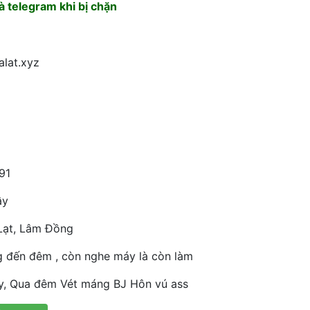
 telegram khi bị chặn
alat.xyz
91
ây
Lạt, Lâm Đồng
g đến đêm , còn nghe máy là còn làm
y, Qua đêm Vét máng BJ Hôn vú ass