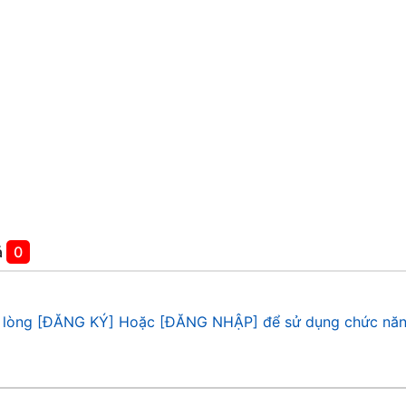
á
0
 lòng [ĐĂNG KÝ] Hoặc [ĐĂNG NHẬP] để sử dụng chức năn