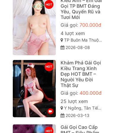
Kiều Anh – Em Gái
HOT
Gọi TP BMT Đáng
Yêu, Quyến Rũ và
Tươi Mới
Giá gọi:
700.000đ
4 lượt xem
TP Buôn Ma Thuột, Đắk Lắk
2026-08-08
Khám Phá Gái Gọi
HOT
Kiều Trang Xinh
Đẹp HOT BMT –
Người Yêu Đời
Thật Sự
Giá gọi:
400.000đ
25 lượt xem
Y Ngông, Tân Tiến, TP Buôn Ma Thuột, Đắk Lắk
2026-03-13
Gái Gọi Cao Cấp
HOT
BMT – Siêu Phẩm