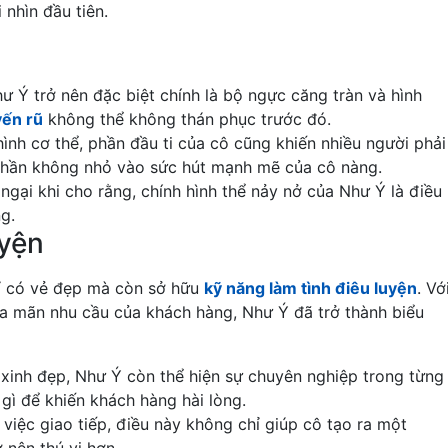
 nhìn đầu tiên.
ư Ý trở nên đặc biệt chính là bộ ngực căng tràn và hình
yến rũ
không thể không thán phục trước đó.
hình cơ thể, phần đầu ti của cô cũng khiến nhiều người phải
phần không nhỏ vào sức hút mạnh mẽ của cô nàng.
ngại khi cho rằng, chính hình thể nảy nở của Như Ý là điều
g.
yện
ỉ có vẻ đẹp mà còn sở hữu
kỹ năng làm tình điêu luyện
. Vớ
a mãn nhu cầu của khách hàng, Như Ý đã trở thành biểu
i xinh đẹp, Như Ý còn thể hiện sự chuyên nghiệp trong từng
gì để khiến khách hàng hài lòng.
 việc giao tiếp, điều này không chỉ giúp cô tạo ra một