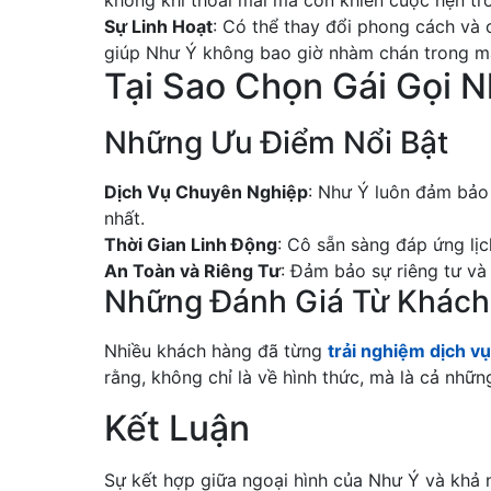
không khí thoải mái mà còn khiến cuộc hẹn trở
Sự Linh Hoạt
: Có thể thay đổi phong cách và 
giúp Như Ý không bao giờ nhàm chán trong mắ
Tại Sao Chọn Gái Gọi N
Những Ưu Điểm Nổi Bật
Dịch Vụ Chuyên Nghiệp
: Như Ý luôn đảm bảo
nhất.
Thời Gian Linh Động
: Cô sẵn sàng đáp ứng lịc
An Toàn và Riêng Tư
: Đảm bảo sự riêng tư và
Những Đánh Giá Từ Khác
Nhiều khách hàng đã từng
trải nghiệm dịch vụ
rằng, không chỉ là về hình thức, mà là cả nhữ
Kết Luận
Sự kết hợp giữa ngoại hình của Như Ý và khả n