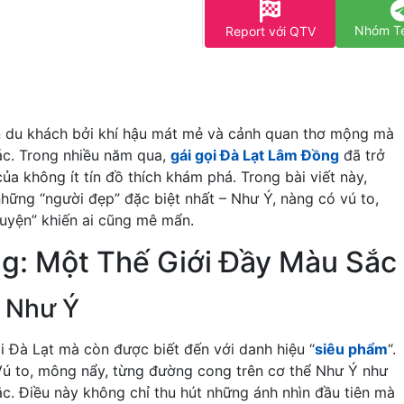
Nhóm T
Report với QTV
n du khách bởi khí hậu mát mẻ và cảnh quan thơ mộng mà
hác. Trong nhiều năm qua,
gái gọi Đà Lạt Lâm Đồng
đã trở
ủa không ít tín đồ thích khám phá. Trong bài viết này,
hững “người đẹp” đặc biệt nhất – Như Ý, nàng có vú to,
uyện” khiến ai cũng mê mẩn.
ng: Một Thế Giới Đầy Màu Sắc
 Như Ý
i Đà Lạt mà còn được biết đến với danh hiệu “
siêu phẩm
“.
. Vú to, mông nẩy, từng đường cong trên cơ thể Như Ý như
c. Điều này không chỉ thu hút những ánh nhìn đầu tiên mà