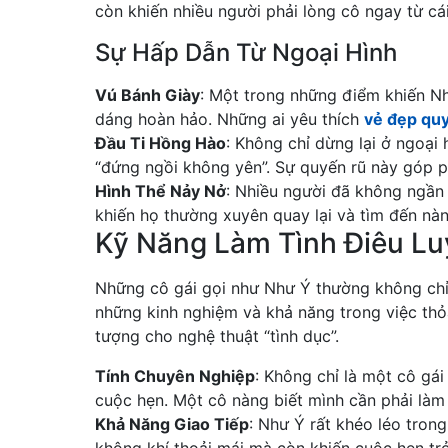
còn khiến nhiều người phải lòng cô ngay từ cái
Sự Hấp Dẫn Từ Ngoại Hình
Vú Bánh Giày
: Một trong những điểm khiến Nh
dáng hoàn hảo. Những ai yêu thích
vẻ đẹp qu
Đầu Ti Hồng Hào
: Không chỉ dừng lại ở ngoại 
“đứng ngồi không yên”. Sự quyến rũ này góp 
Hình Thể Nảy Nở
: Nhiều người đã không ngần 
khiến họ thường xuyên quay lại và tìm đến nàn
Kỹ Năng Làm Tình Điêu Lu
Những cô gái gọi như Như Ý thường không ch
những kinh nghiệm và khả năng trong việc thỏ
tượng cho nghệ thuật “tình dục”.
Tính Chuyên Nghiệp
: Không chỉ là một cô gá
cuộc hẹn. Một cô nàng biết mình cần phải làm 
Khả Năng Giao Tiếp
: Như Ý rất khéo léo trong