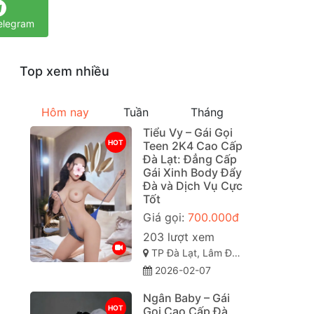
elegram
Top xem nhiều
Hôm nay
Tuần
Tháng
Tiểu Vy – Gái Gọi
HOT
Teen 2K4 Cao Cấp
Đà Lạt: Đẳng Cấp
Gái Xinh Body Đẩy
Đà và Dịch Vụ Cực
Tốt
Giá gọi:
700.000đ
203 lượt xem
TP Đà Lạt, Lâm Đồng
2026-02-07
Ngân Baby – Gái
HOT
Gọi Cao Cấp Đà