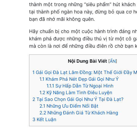
thành một trong những “siêu phẩm” hút khách 
tại thành phố ngàn hoa này, đừng bỏ qua cơ h
bạn đã nhớ mãi không quên.
Hãy chuẩn bị cho một cuộc hành trình đáng n
khám phá được những điều thú vị từ một cô gái
mà còn là nơi để những điều điên rồ chờ bạn 
Nội Dung Bài Viết
[
ẨN
]
1
Gái Gọi Đà Lạt Lâm Đồng: Một Thế Giới Đầy 
1.1
Khám Phá Nét Đẹp Gái Gọi Như Ý
1.1.1
Sự Hấp Dẫn Từ Ngoại Hình
1.2
Kỹ Năng Làm Tình Điêu Luyện
2
Tại Sao Chọn Gái Gọi Như Ý Tại Đà Lạt?
2.1
Những Ưu Điểm Nổi Bật
2.2
Những Đánh Giá Từ Khách Hàng
3
Kết Luận