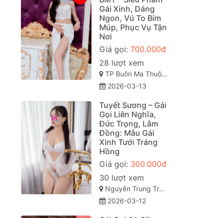
ạ
Gái Xinh, Dáng
Ngon, Vú To Bím
Múp, Phục Vụ Tận
Nơi
Giá gọi:
700.000đ
28 lượt xem
TP Buôn Ma Thuột-Đắk Lắk
2026-03-13
Tuyết Sương – Gái
Gọi Liên Nghĩa,
Đức Trọng, Lâm
Đồng: Mẫu Gái
Xinh Tưới Tráng
Hồng
Giá gọi:
300.000đ
30 lượt xem
Nguyễn Trung Trực, Thị Trấn Liên Nghĩa, Đức Trọng, Lâm Đồng
2026-03-12