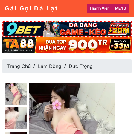
Gái Gọi Đà Lạt
Thành Viên
MENU
Trang Chủ
Lâm Đồng
Đức Trọng