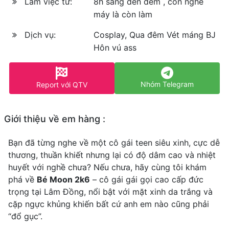
Làm việc từ:
8h sáng đến đêm , còn nghe
máy là còn làm
Dịch vụ:
Cosplay, Qua đêm Vét máng BJ
Hôn vú ass
Nhóm Telegram
Report với QTV
Giới thiệu về em hàng :
Bạn đã từng nghe về một cô gái teen siêu xinh, cực dễ
thương, thuần khiết nhưng lại có độ dâm cao và nhiệt
huyết với nghề chưa? Nếu chưa, hãy cùng tôi khám
phá về
Bé Moon 2k6
– cô gái gái gọi cao cấp đức
trọng tại Lâm Đồng, nổi bật với mặt xinh da trắng và
cặp ngực khủng khiến bất cứ anh em nào cũng phải
“đổ gục”.