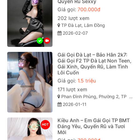
Quyến Rũ Sexxy
Giá gọi:
700.000đ
202 lượt xem
TP Đà Lạt, Lâm Đồng
2026-02-07
Gái Gọi Đà Lạt – Bảo Hân 2k7:
Gái Gọi F2 TP Đà Lạt Non Teen,
Gái Xinh, Quyến Rũ, Làm Tình
Lôi Cuốn
Giá gọi:
1.5 triệu
171 lượt xem
Phan Đình Phùng, Phường 2, TP Đà Lạt (gái gọi đà lạt). Lâm Đồng
2026-01-11
Kiều Anh – Em Gái Gọi TP BMT
HOT
Đáng Yêu, Quyến Rũ và Tươi
Mới