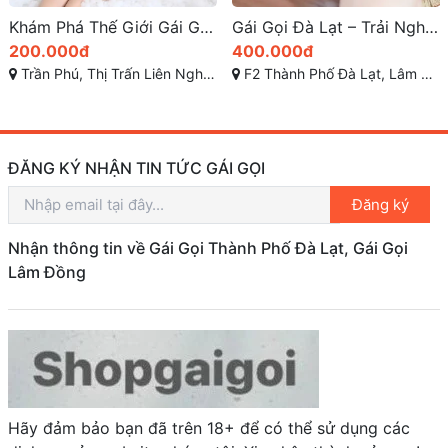
Khám Phá Thế Giới Gái Gọi Đặc Biệt Tại Lâm Đồng – Ngọc Linh: Gái Gọi Giá Rẻ, BODY GỢI DỤC
Gái Gọi Đà Lạt – Trải Nghiệm Đẳng Cấp Với Nhật Ánh – Nhu Mì Ngọt Ngào, Nữ Thần Dâm Siêu Phê
200.000đ
400.000đ
Trần Phú, Thị Trấn Liên Nghĩa, Đức Trọng, Lâm Đồng
F2 Thành Phố Đà Lạt, Lâm Đồng
ĐĂNG KÝ NHẬN TIN TỨC GÁI GỌI
Đăng ký
Nhận thông tin về Gái Gọi Thành Phố Đà Lạt, Gái Gọi
Lâm Đồng
Hãy đảm bảo bạn đã trên 18+ để có thể sử dụng các