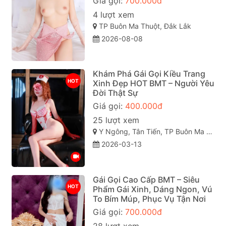
Giá gọi:
700.000đ
4 lượt xem
TP Buôn Ma Thuột, Đắk Lắk
2026-08-08
Khám Phá Gái Gọi Kiều Trang
HOT
Xinh Đẹp HOT BMT – Người Yêu
Đời Thật Sự
Giá gọi:
400.000đ
25 lượt xem
Y Ngông, Tân Tiến, TP Buôn Ma Thuột, Đắk Lắk
2026-03-13
Gái Gọi Cao Cấp BMT – Siêu
HOT
Phẩm Gái Xinh, Dáng Ngon, Vú
To Bím Múp, Phục Vụ Tận Nơi
Giá gọi:
700.000đ
28 lượt xem