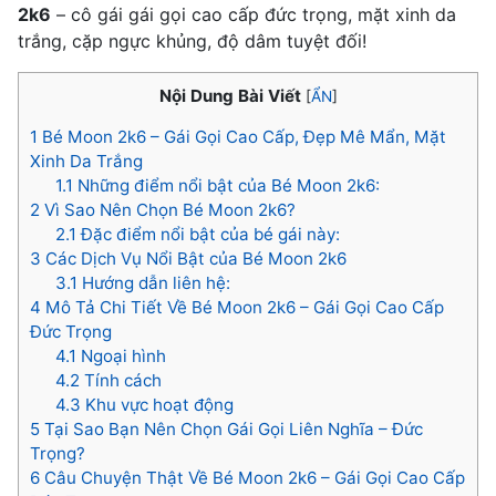
2k6
– cô gái gái gọi cao cấp đức trọng, mặt xinh da
trắng, cặp ngực khủng, độ dâm tuyệt đối!
Nội Dung Bài Viết
[
ẨN
]
1
Bé Moon 2k6 – Gái Gọi Cao Cấp, Đẹp Mê Mẩn, Mặt
Xinh Da Trắng
1.1
Những điểm nổi bật của Bé Moon 2k6:
2
Vì Sao Nên Chọn Bé Moon 2k6?
2.1
Đặc điểm nổi bật của bé gái này:
3
Các Dịch Vụ Nổi Bật của Bé Moon 2k6
3.1
Hướng dẫn liên hệ:
4
Mô Tả Chi Tiết Về Bé Moon 2k6 – Gái Gọi Cao Cấp
Đức Trọng
4.1
Ngoại hình
4.2
Tính cách
4.3
Khu vực hoạt động
5
Tại Sao Bạn Nên Chọn Gái Gọi Liên Nghĩa – Đức
Trọng?
6
Câu Chuyện Thật Về Bé Moon 2k6 – Gái Gọi Cao Cấp