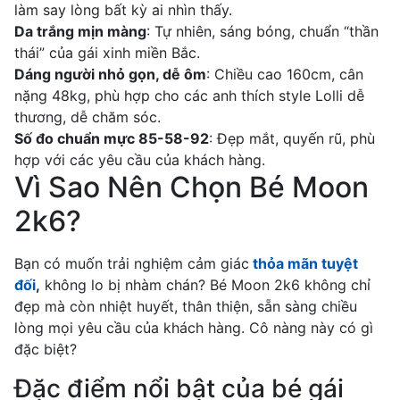
làm say lòng bất kỳ ai nhìn thấy.
Da trắng mịn màng
: Tự nhiên, sáng bóng, chuẩn “thần
thái” của gái xinh miền Bắc.
Dáng người nhỏ gọn, dễ ôm
: Chiều cao 160cm, cân
nặng 48kg, phù hợp cho các anh thích style Lolli dễ
thương, dễ chăm sóc.
Số đo chuẩn mực 85-58-92
: Đẹp mắt, quyến rũ, phù
hợp với các yêu cầu của khách hàng.
Vì Sao Nên Chọn Bé Moon
2k6?
Bạn có muốn trải nghiệm cảm giác
thỏa mãn tuyệt
đối
,
không lo bị nhàm chán? Bé Moon 2k6 không chỉ
đẹp mà còn nhiệt huyết, thân thiện, sẵn sàng chiều
lòng mọi yêu cầu của khách hàng. Cô nàng này có gì
đặc biệt?
Đặc điểm nổi bật của bé gái