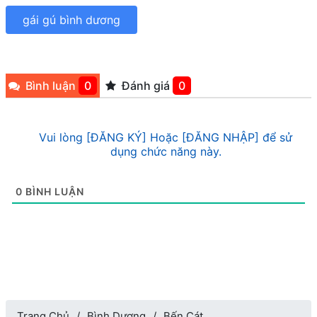
gái gú bình dương
Bình luận
0
Đánh giá
0
Vui lòng [ĐĂNG KÝ] Hoặc [ĐĂNG NHẬP] để sử
dụng chức năng này.
0
BÌNH LUẬN
Trang Chủ
Bình Dương
Bến Cát