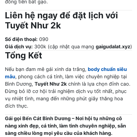
đồng tiền bát gạo.
Liên hệ ngay để đặt lịch với
Tuyết Như 2k
Số điện thoại:
090
Giá dịch vụ:
300k (cập nhật qua mạng
gaigudalat.xyz
)
Tổng Kết
Nếu bạn đam mê gái xinh da trắng,
body chuẩn siêu
mẫu
, phong cách cá tính, làm việc chuyên nghiệp tại
Bình Dương,
Tuyết Như 2k
chính là lựa chọn đỉnh cao.
Đừng bỏ lỡ cơ hội trải nghiệm dịch vụ tốt nhất, phục
vụ nhiệt tình, mang đến những phút giây thăng hoa
đích thực.
Gái gọi Bến Cát Bình Dương – Nơi hội tụ những cô
nàng xinh đẹp, cá tính, làm tình chuyên nghiệp, sẵn
sàng chiều lòng mọi yêu cầu của khách hàng.