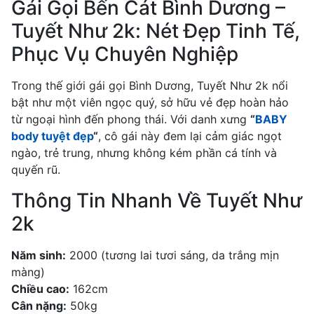
Gái Gọi Bến Cát Bình Dương –
Tuyết Như 2k: Nét Đẹp Tinh Tế,
Phục Vụ Chuyên Nghiệp
Trong thế giới gái gọi Bình Dương, Tuyết Như 2k nổi
bật như một viên ngọc quý, sở hữu vẻ đẹp hoàn hảo
từ ngoại hình đến phong thái. Với danh xưng
“
BABY
body tuyệt đẹp
“
, cô gái này đem lại cảm giác ngọt
ngào, trẻ trung, nhưng không kém phần cá tính và
quyến rũ.
Thông Tin Nhanh Về Tuyết Như
2k
Năm sinh:
2000 (tương lai tươi sáng, da trắng mịn
màng)
Chiều cao:
162cm
Cân nặng:
50kg