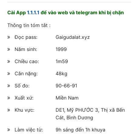
Cài App
1.1.1.1
để vào web và telegram khi bị chặn
Thông tin tóm tắt :
Đọc pass:
Gaigudalat.xyz
Năm sinh:
1999
Chiều cao:
1m59
Cân nặng:
48kg
Số đo:
90-66-91
Xuất xứ:
Miền Nam
Khu vực:
DE1, Mỹ PHƯỚC 3, Thị xã Bến
Cát, Bình Dương
Làm việc từ:
9h sáng đến 1h khuya