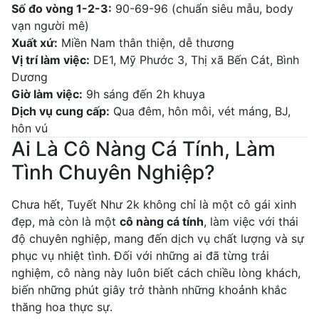
Số đo vòng 1-2-3:
90-69-96 (chuẩn siêu mẫu, body
vạn người mê)
Xuất xứ:
Miền Nam thân thiện, dễ thương
Vị trí làm việc:
DE1, Mỹ Phước 3, Thị xã Bến Cát, Bình
Dương
Giờ làm việc:
9h sáng đến 2h khuya
Dịch vụ cung cấp:
Qua đêm, hôn môi, vét máng, BJ,
hôn vú
Ai Là Cô Nàng Cá Tính, Làm
Tình Chuyên Nghiệp?
Chưa hết, Tuyết Như 2k không chỉ là một cô gái xinh
đẹp, mà còn là một
cô nàng cá tính
, làm việc với thái
độ chuyên nghiệp, mang đến dịch vụ chất lượng và sự
phục vụ nhiệt tình. Đối với những ai đã từng trải
nghiệm, cô nàng này luôn biết cách chiều lòng khách,
biến những phút giây trở thành những khoảnh khắc
thăng hoa thực sự.