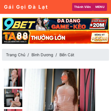
Gái Gọi Đà Lạt
Thành Viên
MENU
Trang Chủ
Bình Dương
Bến Cát