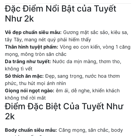
Đặc Điểm Nổi Bật của Tuyết
Như 2k
Vẻ đẹp chuẩn siêu mẫu:
Gương mặt sắc sảo, kiêu sa,
tây Tây, mang nét quý phái hiếm thấy
Thân hình tuyệt phẩm:
Vòng eo con kiến, vòng 1 căng
mọng, mông tròn săn chắc
Da trắng như tuyết:
Nước da mịn màng, thơm tho,
không tì vết
Sở thích ăn mặc:
Đẹp, sang trọng, nước hoa thơm
phức, thu hút mọi ánh nhìn
Giọng nói ngọt ngào:
êm ái, dễ nghe, khiến khách
không thể rời mắt
Điểm Đặc Biệt Của Tuyết Như
2k
Body chuẩn siêu mẫu:
Căng mọng, săn chắc, body