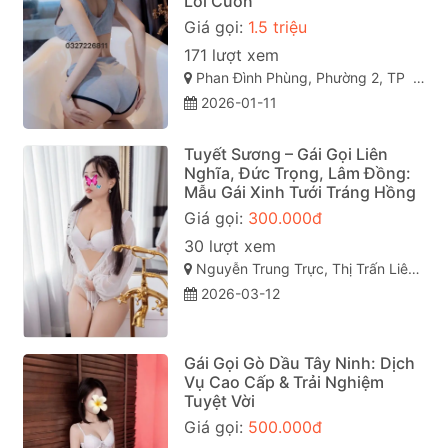
Lôi Cuốn
Giá gọi:
1.5 triệu
171 lượt xem
Phan Đình Phùng, Phường 2, TP Đà Lạt (gái gọi đà lạt). Lâm Đồng
2026-01-11
Tuyết Sương – Gái Gọi Liên
Nghĩa, Đức Trọng, Lâm Đồng:
Mẫu Gái Xinh Tưới Tráng Hồng
Giá gọi:
300.000đ
30 lượt xem
Nguyễn Trung Trực, Thị Trấn Liên Nghĩa, Đức Trọng, Lâm Đồng
2026-03-12
Gái Gọi Gò Dầu Tây Ninh: Dịch
Vụ Cao Cấp & Trải Nghiệm
Tuyệt Vời
Giá gọi:
500.000đ