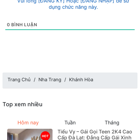
Vui lòng [ĐĂNG KÝ] Hoặc [ĐĂNG NHẬP] để sử
dụng chức năng này.
0
BÌNH LUẬN
Trang Chủ
Nha Trang
Khánh Hòa
Top xem nhiều
Hôm nay
Tuần
Tháng
Tiểu Vy – Gái Gọi Teen 2K4 Cao
HOT
Cấp Đà Lạt: Đẳng Cấp Gái Xinh