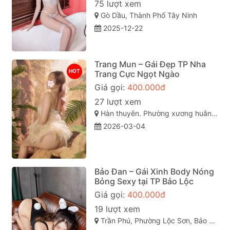
75 lượt xem
Gò Dầu, Thành Phố Tây Ninh
2025-12-22
Trang Mun – Gái Đẹp TP Nha
HOT
Trang Cực Ngọt Ngào
Giá gọi:
400.000đ
27 lượt xem
Hàn thuyên. Phường xương huân. Tp nha trang . Khánh Hòa
2026-03-04
Bảo Đan – Gái Xinh Body Nóng
Bỏng Sexy tại TP Bảo Lộc
Giá gọi:
400.000đ
19 lượt xem
Trần Phú, Phường Lộc Sơn, Bảo Lộc, Lâm Đồng