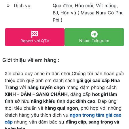
Dịch vụ:
Qua đêm, Hôn môi, Vét máng,
BJ, Hôn vú ( Massa Nuru Có Phụ
Phí )
Nhóm Telegram
Report với QTV
Giới thiệu về em hàng :
Xin chào quý anhe m dân chơi Chúng tôi hân hoan giới
thiệu đến quý anh em danh sách
gái gọi cao cấp Nha
Trang
với
hàng tuyển chọn
mang đậm phong cách
XINH – DÂM – SANG CHẢNH
, đẳng cấp
hot girl làm
tình
sở hữu
năng khiếu tình dục đỉnh cao
. Đáp ứng
mọi tiêu chuẩn về
hàng quá ngon
, phù hợp với những
khách hàng yêu thích dịch vụ
ngon trong tầm giá cao
cấp
nhưng vẫn đảm bảo sự
đẳng cấp, sang trọng và
hoàn hảo
.