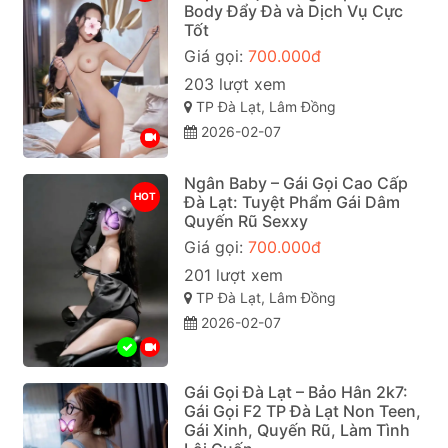
Body Đẩy Đà và Dịch Vụ Cực
Tốt
Giá gọi:
700.000đ
203 lượt xem
TP Đà Lạt, Lâm Đồng
2026-02-07
Ngân Baby – Gái Gọi Cao Cấp
HOT
Đà Lạt: Tuyệt Phẩm Gái Dâm
Quyến Rũ Sexxy
Giá gọi:
700.000đ
201 lượt xem
TP Đà Lạt, Lâm Đồng
2026-02-07
Gái Gọi Đà Lạt – Bảo Hân 2k7:
Gái Gọi F2 TP Đà Lạt Non Teen,
Gái Xinh, Quyến Rũ, Làm Tình