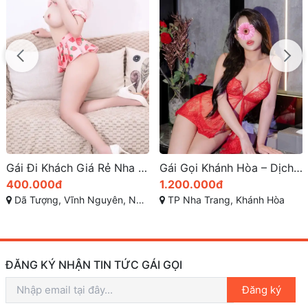
Gái Đi Khách Giá Rẻ Nha Trang – Kiều Hân: Sexy Quyến Rủ, Nước Nhiều Làm Tình Say Mê
Gái Gọi Khánh Hòa – Dịch Vụ Giải Trí Gái Gú Đẳng Cấp
400.000đ
1.200.000đ
Dã Tượng, Vĩnh Nguyên, Nha Trang, Khánh Hòa
TP Nha Trang, Khánh Hòa
ĐĂNG KÝ NHẬN TIN TỨC GÁI GỌI
Đăng ký