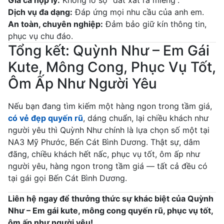
Giá cả hợp lý:
Không lo sợ “đắt xắt ra miếng”.
Dịch vụ đa dạng:
Đáp ứng mọi nhu cầu của anh em.
An toàn, chuyên nghiệp:
Đảm bảo giữ kín thông tin,
phục vụ chu đáo.
Tổng kết: Quỳnh Như – Em Gái
Kute, Mông Cong, Phục Vụ Tốt,
Ôm Ấp Như Người Yêu
Nếu bạn đang tìm kiếm một hàng ngon trong tầm giá,
có vẻ đẹp quyến rũ
, dáng chuẩn, lại chiều khách như
người yêu thì Quỳnh Như chính là lựa chọn số một tại
NA3 Mỹ Phước, Bến Cát Bình Dương. Thật sự, dâm
đãng, chiều khách hết nấc, phục vụ tốt, ôm ấp như
người yêu, hàng ngon trong tầm giá — tất cả đều có
tại gái gọi Bến Cát Bình Dương.
Liên hệ ngay để thưởng thức sự khác biệt của Quỳnh
Như – Em gái kute, mông cong quyến rũ, phục vụ tốt,
ôm ấp như người yêu!