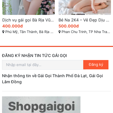
Dịch vụ gái gọi Bà Rịa Vũng Tàu – Diệu Anh: Người tình mùa đông, Ngoan chiều dễ bảo, yêu chiều hết mình
Bé Na 2K4 – Vẻ Đẹp Dịu Dàng, Body Ngon Mượt Mà Siêu Phẩm Tại TP Nha Trang
400.000đ
500.000đ
Phú Mỹ, Tân Thành, Bà Rịa - Vũng Tàu
Phan Chu Trinh, TP Nha Trang
ĐĂNG KÝ NHẬN TIN TỨC GÁI GỌI
Đăng ký
Nhận thông tin về Gái Gọi Thành Phố Đà Lạt, Gái Gọi
Lâm Đồng