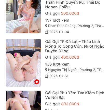
Thân Hình Quyến Rũ, Thái Độ
Ngoan Chiều
Giá gọi:
500.000đ
157 lượt xem
Phan Đình Phùng, Phường 2, Thành phố Đà Lạt, Lâm Đồng
2026-01-04
Gái Gọi TP Đà Lạt – Thảo Linh
Mông To Cong Cớn, Ngọt Ngào
Duyên Dáng
Giá gọi:
400.000đ
138 lượt xem
Nguyễn Thị Nghĩa, Phường 2, TP Đà Lạt, Lâm Đồng
2026-01-31
Gái Gọi Phú Yên: Tìm Kiếm Dịch
Vụ Nổi Bật
Giá gọi:
600.000đ