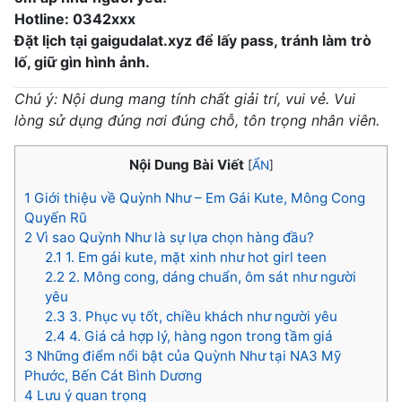
Hotline: 0342xxx
Đặt lịch tại gaigudalat.xyz để lấy pass, tránh làm trò
lố, giữ gìn hình ảnh.
Chú ý: Nội dung mang tính chất giải trí, vui vẻ. Vui
lòng sử dụng đúng nơi đúng chỗ, tôn trọng nhân viên.
Nội Dung Bài Viết
[
ẨN
]
1
Giới thiệu về Quỳnh Như – Em Gái Kute, Mông Cong
Quyến Rũ
2
Vì sao Quỳnh Như là sự lựa chọn hàng đầu?
2.1
1. Em gái kute, mặt xinh như hot girl teen
2.2
2. Mông cong, dáng chuẩn, ôm sát như người
yêu
2.3
3. Phục vụ tốt, chiều khách như người yêu
2.4
4. Giá cả hợp lý, hàng ngon trong tầm giá
3
Những điểm nổi bật của Quỳnh Như tại NA3 Mỹ
Phước, Bến Cát Bình Dương
4
Lưu ý quan trọng