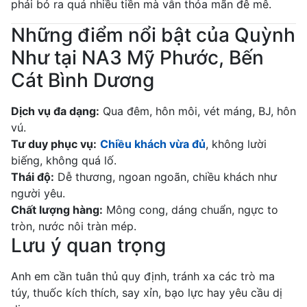
phải bỏ ra quá nhiều tiền mà vẫn thỏa mãn đê mê.
Những điểm nổi bật của Quỳnh
Như tại NA3 Mỹ Phước, Bến
Cát Bình Dương
Dịch vụ đa dạng:
Qua đêm, hôn môi, vét máng, BJ, hôn
vú.
Tư duy phục vụ:
Chiều khách vừa đủ
, không lười
biếng, không quá lố.
Thái độ:
Dễ thương, ngoan ngoãn, chiều khách như
người yêu.
Chất lượng hàng:
Mông cong, dáng chuẩn, ngực to
tròn, nước nôi tràn mép.
Lưu ý quan trọng
Anh em cần tuân thủ quy định, tránh xa các trò ma
túy, thuốc kích thích, say xỉn, bạo lực hay yêu cầu dị