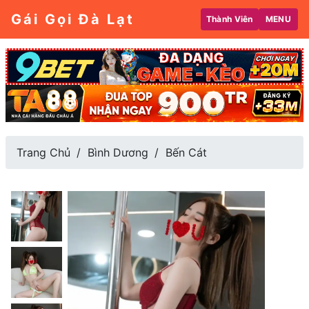
Gái Gọi Đà Lạt
Thành Viên
MENU
Trang Chủ
Bình Dương
Bến Cát