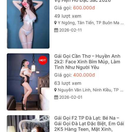
Giá gọi:
600.000đ
49 lượt xem
Y Ngông, Tân Tiến, TP Buôn Ma Thuột, Đắk Lắk
2026-02-11
Gái Gọi Cần Thơ – Huyền Anh
HOT
2k2: Face Xinh Bím Múp, Làm
Tình Như Người Yêu
Giá gọi:
400.000đ
63 lượt xem
Nguyễn Văn Linh, Ninh Kiều, TP cần Thơ
2026-02-01
Gái Gọi F2 TP Đà Lạt: Bé Na –
Gái Gọi Đà Lạt Đặc Biệt, Em Gái
2K5 Hàng Teen, Mặt Xinh,