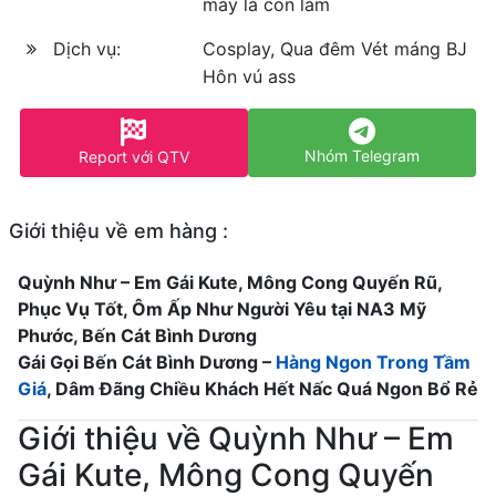
máy là còn làm
Dịch vụ:
Cosplay, Qua đêm Vét máng BJ
Hôn vú ass
Nhóm Telegram
Report với QTV
Giới thiệu về em hàng :
Quỳnh Như – Em Gái Kute, Mông Cong Quyến Rũ,
Phục Vụ Tốt, Ôm Ấp Như Người Yêu tại NA3 Mỹ
Phước, Bến Cát Bình Dương
Gái Gọi Bến Cát Bình Dương –
Hàng Ngon Trong Tầm
Giá
, Dâm Đãng Chiều Khách Hết Nấc Quá Ngon Bổ Rẻ
Giới thiệu về Quỳnh Như – Em
Gái Kute, Mông Cong Quyến