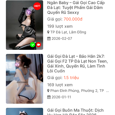
Ngân Baby – Gái Gọi Cao Cấp
HOT
Đà Lạt: Tuyệt Phẩm Gái Dâm
Quyến Rũ Sexxy
Giá gọi:
700.000đ
199 lượt xem
TP Đà Lạt, Lâm Đồng
2026-02-07
Gái Gọi Đà Lạt – Bảo Hân 2k7:
Gái Gọi F2 TP Đà Lạt Non Teen,
Gái Xinh, Quyến Rũ, Làm Tình
Lôi Cuốn
Giá gọi:
1.5 triệu
169 lượt xem
Phan Đình Phùng, Phường 2, TP Đà Lạt (gái gọi đà lạt). Lâm Đồng
2026-01-11
Gái Gọi Buôn Ma Thuột: Dịch
Vụ Hẹn Hò Đặc Sắc 2026