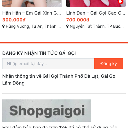
Linh Đan – Gái Gọi Cao Cấp Tại Buôn Ma Thuột: XINH SANG VÚ MÔNG TUYỆT VỜI
Gái Gọi Long An – Dịch Vụ Giải Trí Độc Đáo Năm 2025
700.000đ
600.000đ
Nguyễn Tất Thành, TP Buôn Ma Thuột, Đắk Lắk
Nguyễn Văn Tạo, Phường 4, Tân An, Long An
ĐĂNG KÝ NHẬN TIN TỨC GÁI GỌI
Đăng ký
Nhận thông tin về Gái Gọi Thành Phố Đà Lạt, Gái Gọi
Lâm Đồng
Hãy đảm bảo bạn đã trên 18+ để có thể sử dụng các