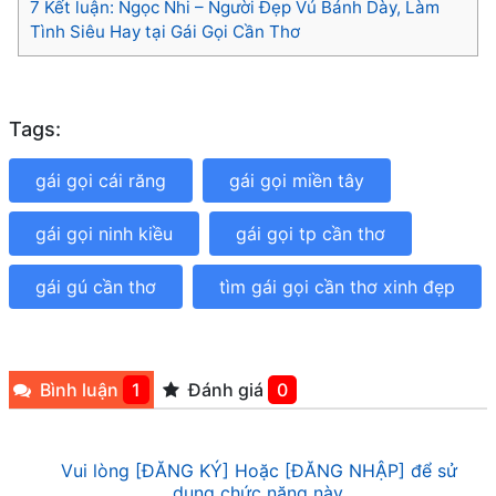
7
Kết luận: Ngọc Nhi – Người Đẹp Vú Bánh Dày, Làm
Tình Siêu Hay tại Gái Gọi Cần Thơ
Tags:
gái gọi cái răng
gái gọi miền tây
gái gọi ninh kiều
gái gọi tp cần thơ
gái gú cần thơ
tìm gái gọi cần thơ xinh đẹp
Bình luận
1
Đánh giá
0
Vui lòng [ĐĂNG KÝ] Hoặc [ĐĂNG NHẬP] để sử
dụng chức năng này.