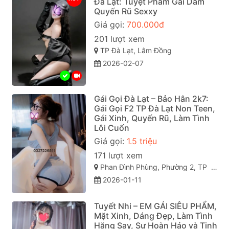
Đà Lạt: Tuyệt Phẩm Gái Dâm
Quyến Rũ Sexxy
Giá gọi:
700.000đ
201 lượt xem
TP Đà Lạt, Lâm Đồng
2026-02-07
Gái Gọi Đà Lạt – Bảo Hân 2k7:
Gái Gọi F2 TP Đà Lạt Non Teen,
Gái Xinh, Quyến Rũ, Làm Tình
Lôi Cuốn
Giá gọi:
1.5 triệu
171 lượt xem
Phan Đình Phùng, Phường 2, TP Đà Lạt (gái gọi đà lạt). Lâm Đồng
2026-01-11
Tuyết Nhi – EM GÁI SIÊU PHẨM,
Mặt Xinh, Dáng Đẹp, Làm Tình
Hăng Say, Sự Hoàn Hảo và Tinh