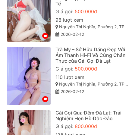
Tế
Giá gọi:
500.000đ
98 lượt xem
Nguyễn Thị Nghĩa, Phường 2, TP Đà Lạt, Lâm Đồng
2026-02-12
Trà My – Sở Hữu Dáng Đẹp Với
Âm Thanh Hi-Fi Vô Cùng Chân
Thực của Gái Gọi Đà Lạt
Giá gọi:
500.000đ
110 lượt xem
Nguyễn Thị Nghĩa, Phường 2, TP Đà Lạt, Lâm Đồng
2026-02-12
Gái Gọi Qua Đêm Đà Lạt: Trải
Nghiệm Hẹn Hò Độc Đáo
Giá gọi:
800.000đ
138 lượt xem