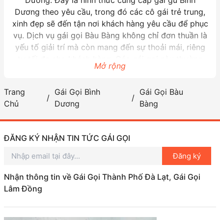
Dương theo yêu cầu, trong đó các cô gái trẻ trung,
xinh đẹp sẽ đến tận nơi khách hàng yêu cầu để phục
vụ. Dịch vụ gái gọi Bàu Bàng không chỉ đơn thuần là
yếu tố giải trí mà còn mang đến sự thoải mái, riêng
tư tối đa cho khách hàng. Các gái gọi này thường
Mở rộng
được tuyển chọn kỹ lưỡng, có ngoại hình ưa nhìn,
thân thiện và đáp ứng tốt các yêu cầu về ngoại hình
Trang
Gái Gọi Bình
Gái Gọi Bàu
lẫn thái độ phục vụ. Trong thị trường dịch vụ giải trí
Chủ
Dương
Bàng
Bàu Bàng, gái gọi được đánh giá cao về chất lượng
dịch vụ, đem lại trải nghiệm đáng nhớ cho khách
hàng có nhu cầu.
ĐĂNG KÝ NHẬN TIN TỨC GÁI GỌI
Lý Do Chọn Gái Gọi Tại Bàu Bàng
Đăng ký
Chọn
gái gọi Bàu Bàng
là một quyết định phù hợp
dành cho những ai mong muốn tìm kiếm sự quyến rũ
Nhận thông tin về Gái Gọi Thành Phố Đà Lạt, Gái Gọi
và thân thiện của những cô gái đẹp, có thể mang lại
Lâm Đồng
cảm giác thoải mái, riêng tư. Dưới đây là các lý do
chính khiến khách hàng ưu tiên lựa chọn dịch vụ này: