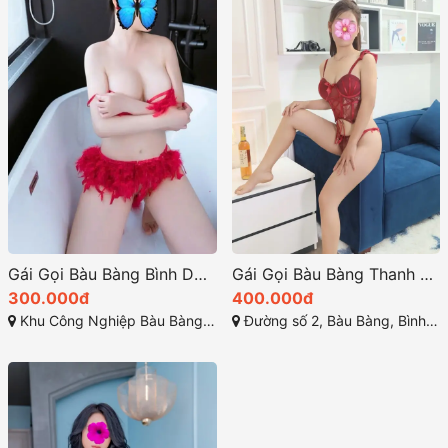
Gái Gọi Bàu Bàng Bình Dương – Chúc Xinh Body Đẫy Đà Mông Mẩy Phê Đáng Check
Gái Gọi Bàu Bàng Thanh Trúc – Girl Xinh 2k Non Tơ Sexy Cực Chất
300.000đ
400.000đ
Khu Công Nghiệp Bàu Bàng, Lai Uyên, Bến Cát, Bình Dương
Đường số 2, Bàu Bàng, Bình Dương