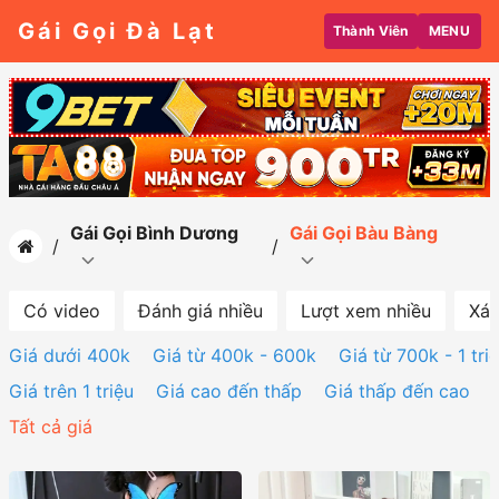
Gái Gọi Đà Lạt
Thành Viên
MENU
Gái Gọi Bình Dương
Gái Gọi Bàu Bàng
Có video
Đánh giá nhiều
Lượt xem nhiều
Xác
Giá dưới 400k
Giá từ 400k - 600k
Giá từ 700k - 1 tri
Giá trên 1 triệu
Giá cao đến thấp
Giá thấp đến cao
Tất cả giá