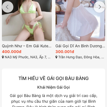
Gái Gọi Dĩ An Bình Dương: Tú Trinh – Em Gái Dễ Thương, Gái Trẻ Xinh Đáng Yêu, Siêu Vòng 3 Gợi Tình
Gái Gọi Thuận An Bình Dương Trải Nghiệm Đáng Nhớ
300.001đ
500.000đ
Trần Hưng Đạo, Đông Hòa, Dĩ An, Bình Dương
Thuận An, Bình dương
TÌM HIỂU VỀ GÁI GỌI BÀU BÀNG
Khái Niệm Gái Gọi
Gái gọi Bàu Bàng là một dịch vụ giải trí cao cấp,
phục vụ nhu cầu thư giãn của nam giới tại Bình
Dương. Đây là hình thức cung cấp gái gú Bình