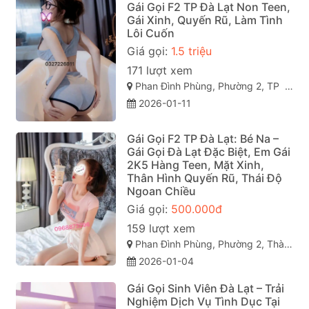
Gái Gọi F2 TP Đà Lạt Non Teen,
Gái Xinh, Quyến Rũ, Làm Tình
Lôi Cuốn
Giá gọi:
1.5 triệu
171 lượt xem
Phan Đình Phùng, Phường 2, TP Đà Lạt (gái gọi đà lạt). Lâm Đồng
2026-01-11
Gái Gọi F2 TP Đà Lạt: Bé Na –
Gái Gọi Đà Lạt Đặc Biệt, Em Gái
2K5 Hàng Teen, Mặt Xinh,
Thân Hình Quyến Rũ, Thái Độ
Ngoan Chiều
Giá gọi:
500.000đ
159 lượt xem
Phan Đình Phùng, Phường 2, Thành phố Đà Lạt, Lâm Đồng
2026-01-04
Gái Gọi Sinh Viên Đà Lạt – Trải
Nghiệm Dịch Vụ Tình Dục Tại