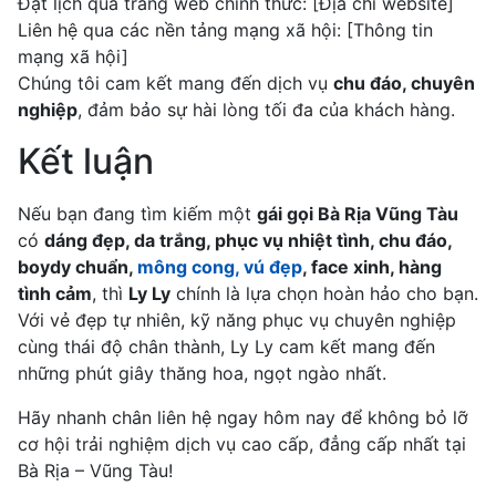
Đặt lịch qua trang web chính thức: [Địa chỉ website]
Liên hệ qua các nền tảng mạng xã hội: [Thông tin
mạng xã hội]
Chúng tôi cam kết mang đến dịch vụ
chu đáo, chuyên
nghiệp
, đảm bảo sự hài lòng tối đa của khách hàng.
Kết luận
Nếu bạn đang tìm kiếm một
gái gọi Bà Rịa Vũng Tàu
có
dáng đẹp, da trắng, phục vụ nhiệt tình, chu đáo,
boydy chuẩn,
mông cong, vú đẹp
, face xinh, hàng
tình cảm
, thì
Ly Ly
chính là lựa chọn hoàn hảo cho bạn.
Với vẻ đẹp tự nhiên, kỹ năng phục vụ chuyên nghiệp
cùng thái độ chân thành, Ly Ly cam kết mang đến
những phút giây thăng hoa, ngọt ngào nhất.
Hãy nhanh chân liên hệ ngay hôm nay để không bỏ lỡ
cơ hội trải nghiệm dịch vụ cao cấp, đẳng cấp nhất tại
Bà Rịa – Vũng Tàu!