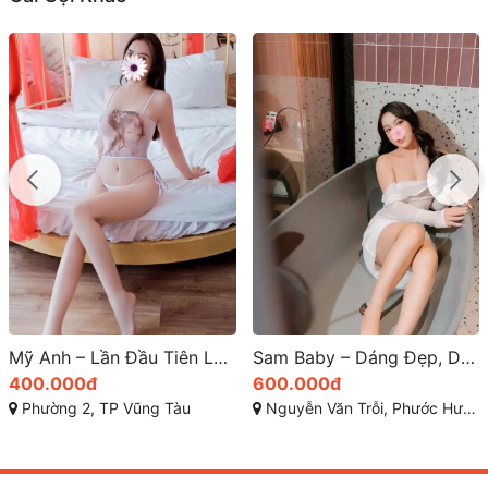
Sam Baby – Dáng Đẹp, Da Trắng, Thiên Thần Sa Ngã Nơi Đất Cảng | Gái Gọi Bà Rịa Vũng Tàu
Gái Gọi Bà Rịa Vũng Tàu – Trà My: Nữ Thần Sắc Đẹp, Gợi Tình, Đậm Chất Sâu Sắc
600.000đ
400.000đ
Nguyễn Văn Trỗi, Phước Hưng, Bà Rịa, Bà Rịa - Vũng Tàu
Nguyễn Văn Trỗi, phường Phước Hưng, Bà Rịa, Bà Rịa - Vũng Tàu