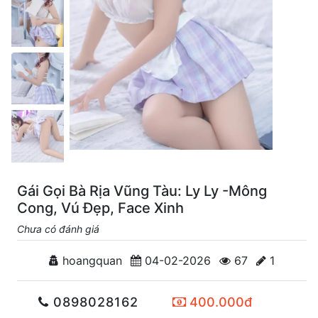
Gái Gọi Bà Rịa Vũng Tàu: Ly Ly -Mông
Cong, Vú Đẹp, Face Xinh
Chưa có đánh giá
hoangquan
04-02-2026
67
1
0898028162
400.000đ