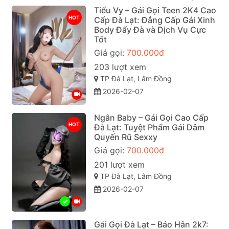
Tiểu Vy – Gái Gọi Teen 2K4 Cao
HOT
Cấp Đà Lạt: Đẳng Cấp Gái Xinh
Body Đẩy Đà và Dịch Vụ Cực
Tốt
Giá gọi:
700.000đ
203 lượt xem
TP Đà Lạt, Lâm Đồng
2026-02-07
Ngân Baby – Gái Gọi Cao Cấp
HOT
Đà Lạt: Tuyệt Phẩm Gái Dâm
Quyến Rũ Sexxy
Giá gọi:
700.000đ
201 lượt xem
TP Đà Lạt, Lâm Đồng
2026-02-07
Gái Gọi Đà Lạt – Bảo Hân 2k7: