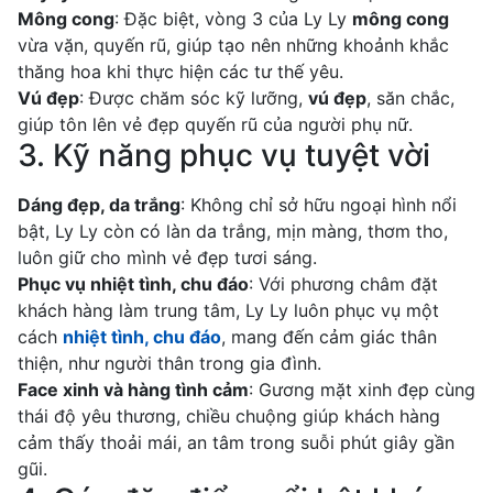
Mông cong
: Đặc biệt, vòng 3 của Ly Ly
mông cong
vừa vặn, quyến rũ, giúp tạo nên những khoảnh khắc
thăng hoa khi thực hiện các tư thế yêu.
Vú đẹp
: Được chăm sóc kỹ lưỡng,
vú đẹp
, săn chắc,
giúp tôn lên vẻ đẹp quyến rũ của người phụ nữ.
3. Kỹ năng phục vụ tuyệt vời
Dáng đẹp, da trắng
: Không chỉ sở hữu ngoại hình nổi
bật, Ly Ly còn có làn da trắng, mịn màng, thơm tho,
luôn giữ cho mình vẻ đẹp tươi sáng.
Phục vụ nhiệt tình, chu đáo
: Với phương châm đặt
khách hàng làm trung tâm, Ly Ly luôn phục vụ một
cách
nhiệt tình, chu đáo
, mang đến cảm giác thân
thiện, như người thân trong gia đình.
Face xinh và hàng tình cảm
: Gương mặt xinh đẹp cùng
thái độ yêu thương, chiều chuộng giúp khách hàng
cảm thấy thoải mái, an tâm trong suỗi phút giây gần
gũi.