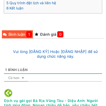
5
Quy trình đặt lịch và liên hệ
6
Kết luận
Bình luận
1
Đánh giá
0
Vui lòng [ĐĂNG KÝ] Hoặc [ĐĂNG NHẬP] để sử
dụng chức năng này.
1
BÌNH LUẬN
Cũ hơn
Dịch vụ gái gọi Bà Rịa Vũng Tàu - Diệu Anh: Người
tình mùa đông, Ngoan chiều dễ bảo, yêu chiều hết