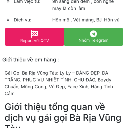
Làm việc từ:
9h sáng đến đêm , còn nghe
máy là còn làm
Dịch vụ:
Hôn môi, Vét máng, BJ, Hôn vú
Nhóm Telegram
Report với QTV
Giới thiệu về em hàng :
Gái Gọi Bà Rịa Vũng Tàu: Ly Ly – DÁNG ĐẸP, DA
TRẮNG, PHỤC VỤ NHIỆT TÌNH, CHU ĐÁO, Boydy
Chuẩn, Mông Cong, Vú Đẹp, Face Xinh, Hàng Tình
Cảm
Giới thiệu tổng quan về
dịch vụ gái gọi Bà Rịa Vũng