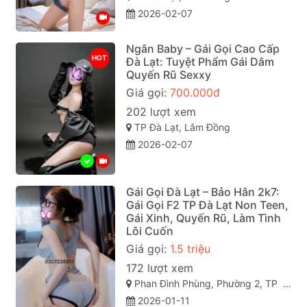
2026-02-07
Ngân Baby – Gái Gọi Cao Cấp
HOT
Đà Lạt: Tuyệt Phẩm Gái Dâm
Quyến Rũ Sexxy
Giá gọi:
700.000đ
202 lượt xem
TP Đà Lạt, Lâm Đồng
2026-02-07
Gái Gọi Đà Lạt – Bảo Hân 2k7:
Gái Gọi F2 TP Đà Lạt Non Teen,
Gái Xinh, Quyến Rũ, Làm Tình
Lôi Cuốn
Giá gọi:
1.5 triệu
172 lượt xem
Phan Đình Phùng, Phường 2, TP Đà Lạt (gái gọi đà lạt). Lâm Đồng
2026-01-11