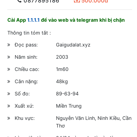
0877895186
500.000đ
Cài App
1.1.1.1
để vào web và telegram khi bị chặn
Thông tin tóm tắt :
Đọc pass:
Gaigudalat.xyz
Năm sinh:
2003
Chiều cao:
1m60
Cân nặng:
48kg
Số đo:
89-63-94
Xuất xứ:
Miền Trung
Khu vực:
Nguyễn Văn Linh, Ninh Kiều, Cần
Thơ