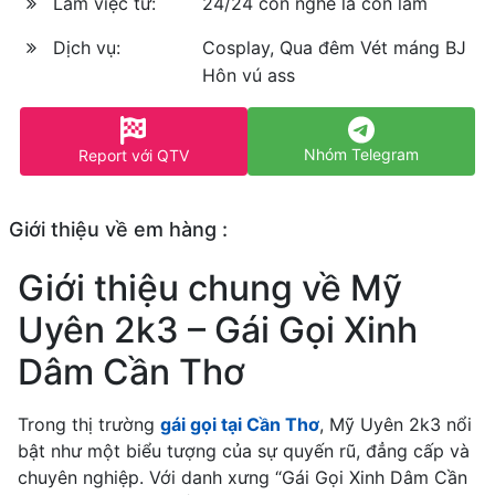
Làm việc từ:
24/24 còn nghe là còn làm
Dịch vụ:
Cosplay, Qua đêm Vét máng BJ
Hôn vú ass
Nhóm Telegram
Report với QTV
Giới thiệu về em hàng :
Giới thiệu chung về Mỹ
Uyên 2k3 – Gái Gọi Xinh
Dâm Cần Thơ
Trong thị trường
gái gọi tại Cần Thơ
, Mỹ Uyên 2k3 nổi
bật như một biểu tượng của sự quyến rũ, đẳng cấp và
chuyên nghiệp. Với danh xưng “Gái Gọi Xinh Dâm Cần