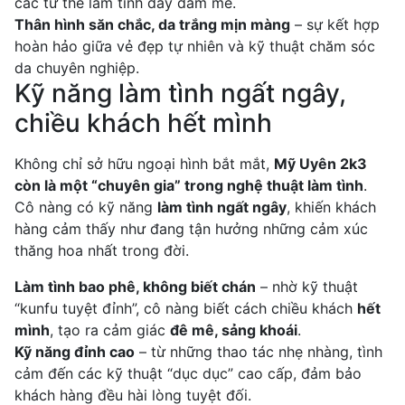
các tư thế làm tình đầy đam mê.
Thân hình săn chắc, da trắng mịn màng
– sự kết hợp
hoàn hảo giữa vẻ đẹp tự nhiên và kỹ thuật chăm sóc
da chuyên nghiệp.
Kỹ năng làm tình ngất ngây,
chiều khách hết mình
Không chỉ sở hữu ngoại hình bắt mắt,
Mỹ Uyên 2k3
còn là một “chuyên gia” trong nghệ thuật làm tình
.
Cô nàng có kỹ năng
làm tình ngất ngây
, khiến khách
hàng cảm thấy như đang tận hưởng những cảm xúc
thăng hoa nhất trong đời.
Làm tình bao phê, không biết chán
– nhờ kỹ thuật
“kunfu tuyệt đỉnh”, cô nàng biết cách chiều khách
hết
mình
, tạo ra cảm giác
đê mê, sảng khoái
.
Kỹ năng đỉnh cao
– từ những thao tác nhẹ nhàng, tình
cảm đến các kỹ thuật “dục dục” cao cấp, đảm bảo
khách hàng đều hài lòng tuyệt đối.