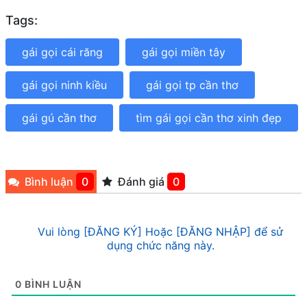
Tags:
gái gọi cái răng
gái gọi miền tây
gái gọi ninh kiều
gái gọi tp cần thơ
gái gú cần thơ
tìm gái gọi cần thơ xinh đẹp
Bình luận
0
Đánh giá
0
Vui lòng [ĐĂNG KÝ] Hoặc [ĐĂNG NHẬP] để sử
dụng chức năng này.
0
BÌNH LUẬN