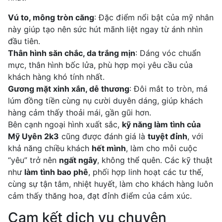
Vú to, mông tròn căng
: Đặc điểm nổi bật của mỹ nhân
này giúp tạo nên sức hút mãnh liệt ngay từ ánh nhìn
đầu tiên.
Thân hình săn chắc, da trắng mịn
: Dáng vóc chuẩn
mực, thân hình bốc lửa, phù hợp mọi yêu cầu của
khách hàng khó tính nhất.
Gương mặt xinh xắn, dễ thương
: Đôi mắt to tròn, má
lúm đồng tiền cùng nụ cười duyên dáng, giúp khách
hàng cảm thấy thoải mái, gần gũi hơn.
Bên cạnh ngoại hình xuất sắc,
kỹ năng làm tình của
Mỹ Uyên 2k3
cũng được đánh giá là
tuyệt đỉnh
, với
khả năng chiều khách
hết mình
, làm cho mỗi cuộc
“yêu” trở nên
ngất ngây
, không thể quên. Các kỹ thuật
như
làm tình bao phê
, phối hợp linh hoạt các tư thế,
cùng sự tận tâm, nhiệt huyết, làm cho khách hàng luôn
cảm thấy thăng hoa, đạt đỉnh điểm của cảm xúc.
Cam kết dịch vụ chuyên