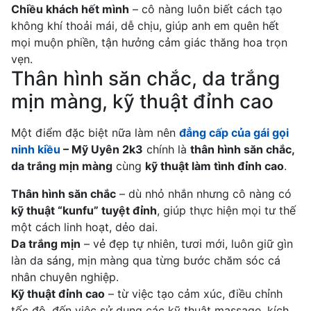
Chiều khách hết mình
– cô nàng luôn biết cách tạo
không khí thoải mái, dễ chịu, giúp anh em quên hết
mọi muộn phiền, tận hưởng cảm giác thăng hoa trọn
vẹn.
Thân hình săn chắc, da trắng
mịn màng, kỹ thuật đỉnh cao
Một điểm đặc biệt nữa làm nên
đẳng cấp của gái gọi
ninh kiều
– Mỹ Uyên 2k3
chính là
thân hình săn chắc,
da trắng mịn màng
cùng
kỹ thuật làm tình đỉnh cao
.
Thân hình săn chắc
– dù nhỏ nhắn nhưng cô nàng có
kỹ thuật “kunfu” tuyệt đỉnh
, giúp thực hiện mọi tư thế
một cách linh hoạt, dẻo dai.
Da trắng mịn
– vẻ đẹp tự nhiên, tươi mới, luôn giữ gìn
làn da sáng, mịn màng qua từng bước chăm sóc cá
nhân chuyên nghiệp.
Kỹ thuật đỉnh cao
– từ việc tạo cảm xúc, điều chỉnh
tốc độ, đến việc sử dụng các kỹ thuật massage, kích