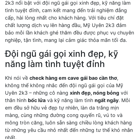
2k3 nổi bật với đội ngũ gái gọi xinh đẹp, kỹ năng làm
tình tuyệt đỉnh, cam kết mang đến trải nghiệm đẳng
cấp, hài lòng nhất cho khách hàng. Với tiêu chí đặt
chất lượng dịch vụ lên hàng đầu, Mỹ Uyên 2k3 đảm
bảo mỗi lần khách ghé thăm đều được phục vụ chuyên
nghiệp, tận tình, mang lại cảm giác thỏa mãn tối đa.
Đội ngũ gái gọi xinh đẹp, kỹ
năng làm tình tuyệt đỉnh
Khi nói về
check hàng em cave gái bao cần thơ
,
không thể không nhắc đến đội ngũ gái gọi của Mỹ
Uyên 2k3 – những cô nàng
xinh đẹp, nóng bỏng
với
thân hình
bốc lửa
và kỹ năng làm tình
ngất ngây
. Mỗi
em đều sở hữu vẻ đẹp tự nhiên, làn da trắng mịn
màng, cùng những đường cong quyến rũ, vú to và
mông tròn căng, luôn sẵn sàng chiều lòng khách hàng
từ những yêu cầu nhỏ nhất đến những tư thế khó nhằn
nhất.