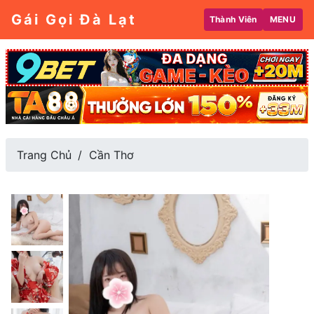
Gái Gọi Đà Lạt
Thành Viên
MENU
Trang Chủ
Cần Thơ