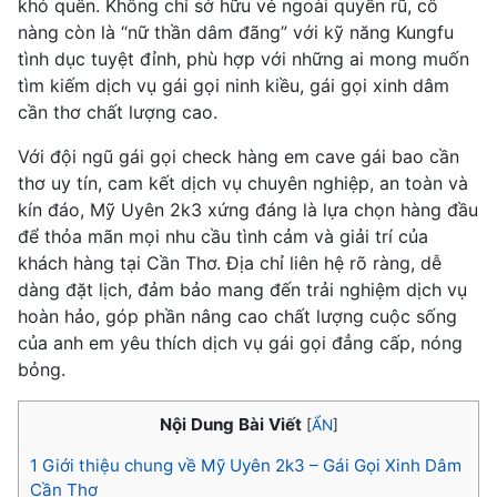
khó quên. Không chỉ sở hữu vẻ ngoài quyến rũ, cô
nàng còn là “nữ thần dâm đãng” với kỹ năng Kungfu
tình dục tuyệt đỉnh, phù hợp với những ai mong muốn
tìm kiếm dịch vụ gái gọi ninh kiều, gái gọi xinh dâm
cần thơ chất lượng cao.
Với đội ngũ gái gọi check hàng em cave gái bao cần
thơ uy tín, cam kết dịch vụ chuyên nghiệp, an toàn và
kín đáo, Mỹ Uyên 2k3 xứng đáng là lựa chọn hàng đầu
để thỏa mãn mọi nhu cầu tình cảm và giải trí của
khách hàng tại Cần Thơ. Địa chỉ liên hệ rõ ràng, dễ
dàng đặt lịch, đảm bảo mang đến trải nghiệm dịch vụ
hoàn hảo, góp phần nâng cao chất lượng cuộc sống
của anh em yêu thích dịch vụ gái gọi đẳng cấp, nóng
bỏng.
Nội Dung Bài Viết
[
ẨN
]
1
Giới thiệu chung về Mỹ Uyên 2k3 – Gái Gọi Xinh Dâm
Cần Thơ