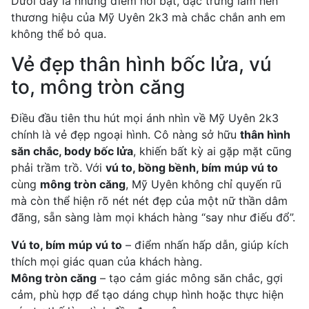
Dưới đây là những điểm nổi bật, đặc trưng làm nên
thương hiệu của Mỹ Uyên 2k3 mà chắc chắn anh em
không thể bỏ qua.
Vẻ đẹp thân hình bốc lửa, vú
to, mông tròn căng
Điều đầu tiên thu hút mọi ánh nhìn về Mỹ Uyên 2k3
chính là vẻ đẹp ngoại hình. Cô nàng sở hữu
thân hình
săn chắc, body bốc lửa
, khiến bất kỳ ai gặp mặt cũng
phải trầm trồ. Với
vú to, bồng bềnh, bím múp vú to
cùng
mông tròn căng
, Mỹ Uyên không chỉ quyến rũ
mà còn thể hiện rõ nét nét đẹp của một nữ thần dâm
đãng, sẵn sàng làm mọi khách hàng “say như điếu đổ”.
Vú to, bím múp vú to
– điểm nhấn hấp dẫn, giúp kích
thích mọi giác quan của khách hàng.
Mông tròn căng
– tạo cảm giác mông săn chắc, gợi
cảm, phù hợp để tạo dáng chụp hình hoặc thực hiện