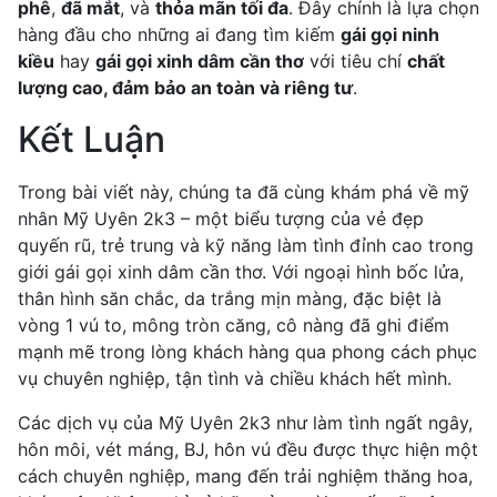
phê
,
đã mắt
, và
thỏa mãn tối đa
. Đây chính là lựa chọn
hàng đầu cho những ai đang tìm kiếm
gái gọi ninh
kiều
hay
gái gọi xinh dâm cần thơ
với tiêu chí
chất
lượng cao, đảm bảo an toàn và riêng tư
.
Kết Luận
Trong bài viết này, chúng ta đã cùng khám phá về mỹ
nhân Mỹ Uyên 2k3 – một biểu tượng của vẻ đẹp
quyến rũ, trẻ trung và kỹ năng làm tình đỉnh cao trong
giới gái gọi xinh dâm cần thơ. Với ngoại hình bốc lửa,
thân hình săn chắc, da trắng mịn màng, đặc biệt là
vòng 1 vú to, mông tròn căng, cô nàng đã ghi điểm
mạnh mẽ trong lòng khách hàng qua phong cách phục
vụ chuyên nghiệp, tận tình và chiều khách hết mình.
Các dịch vụ của Mỹ Uyên 2k3 như làm tình ngất ngây,
hôn môi, vét máng, BJ, hôn vú đều được thực hiện một
cách chuyên nghiệp, mang đến trải nghiệm thăng hoa,