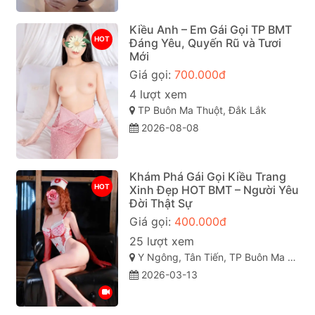
Kiều Anh – Em Gái Gọi TP BMT
HOT
Đáng Yêu, Quyến Rũ và Tươi
Mới
Giá gọi:
700.000đ
4 lượt xem
TP Buôn Ma Thuột, Đắk Lắk
2026-08-08
Khám Phá Gái Gọi Kiều Trang
HOT
Xinh Đẹp HOT BMT – Người Yêu
Đời Thật Sự
Giá gọi:
400.000đ
25 lượt xem
Y Ngông, Tân Tiến, TP Buôn Ma Thuột, Đắk Lắk
2026-03-13