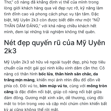
Thơ,” cô nàng đã khẳng định vị thế của mình trong
lòng giới khách hàng qua vẻ đẹp rực rỡ, kỹ năng làm
tình đỉnh cao và phong cách phục vụ tận tâm. Đặc
biệt, Mỹ Uyên 2k3 còn được biết đến như một “NỮ
THẦN DÂM ĐẢNG,” với khả năng chiều khách hết
mình, đem lại những trải nghiệm không thể quên.
Nét đẹp quyến rũ của Mỹ Uyên
2k3
Mỹ Uyên 2k3 sở hữu vẻ ngoài tuyệt đẹp, phù hợp tiêu
chuẩn của một gái gọi ninh kiều xinh dâm cần thơ. Cô
nàng có thân hình
bốc lửa
,
thân hình săn chắc, da
trắng mịn màng
, khiến mọi ánh nhìn đều đổ dồn về
phía cô. Đôi vú to,
bím múp vú to
, cùng với
mông tròn
căng
là đặc điểm nổi bật, giúp cô nàng nổi bật giữa
đám đông. Gương mặt xinh xắn, dễ thương, cùng đôi
mắt to tròn trong veo và cặp môi chúm chím khiến bất
kỳ ai cũng không thể rời mắt.