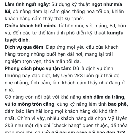
Làm tình ngất ngây
: Sử dụng kỹ thuật
ngọt như mía
lùi
, cô nàng đem lại cảm giác thăng hoa tối đa, khiến
khách hàng cảm thấy thật sự “phê”.
Chiều khách hết mình
: Từ hôn môi, vét máng, BJ, hôn
vú, đến các tư thế làm tình phô diễn kỹ thuật
kungfu
tuyệt đỉnh
.
Dịch vụ qua đêm
: Đáp ứng mọi yêu cầu của khách
hàng trong những buổi hẹn dài hơi, mang lại trải
nghiệm trọn vẹn, thỏa mãn tối đa.
Phong cách phục vụ tận tâm
: Dù là dịch vụ bình
thường hay đặc biệt, Mỹ Uyên 2k3 luôn giữ thái độ
nhẹ nhàng, tình cảm, làm khách cảm thấy như đang ở
nhà.
Cô nàng còn nổi bật với khả năng
xinh dâm da trắng
,
vú to mông tròn căng
, cùng kỹ năng làm tình
bao phê
,
đảm bảo làm hài lòng mọi khách hàng dù khó tính
nhất. Chính vì vậy, nhiều khách hàng đã chọn Mỹ Uyên
2k3 như một địa chỉ “check hàng” quen thuộc, để thỏa
mãn mọi nhu cầu về
gái gọi em cave gái bao đẹp 2k3
.