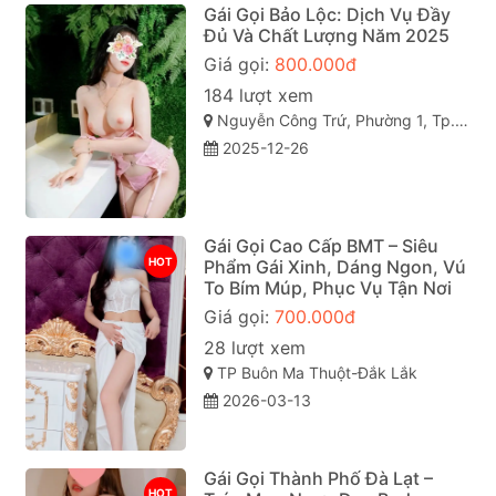
Gái Gọi Bảo Lộc: Dịch Vụ Đầy
Đủ Và Chất Lượng Năm 2025
Giá gọi:
800.000đ
184 lượt xem
Nguyễn Công Trứ, Phường 1, Tp. Bảo Lộc, Lâm Đồng
2025-12-26
Gái Gọi Cao Cấp BMT – Siêu
HOT
Phẩm Gái Xinh, Dáng Ngon, Vú
To Bím Múp, Phục Vụ Tận Nơi
Giá gọi:
700.000đ
28 lượt xem
TP Buôn Ma Thuột-Đắk Lắk
2026-03-13
Gái Gọi Thành Phố Đà Lạt –
HOT