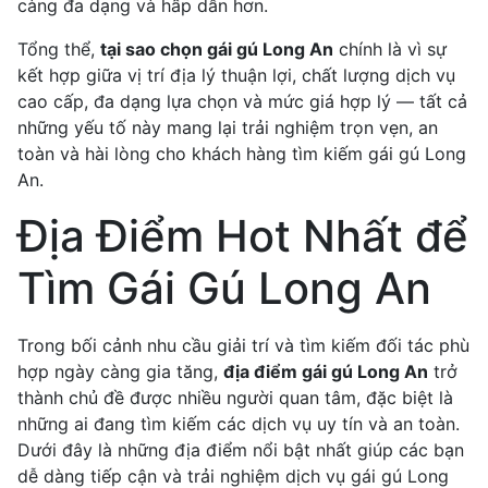
càng đa dạng và hấp dẫn hơn.
Tổng thể,
tại sao chọn gái gú Long An
chính là vì sự
kết hợp giữa vị trí địa lý thuận lợi, chất lượng dịch vụ
cao cấp, đa dạng lựa chọn và mức giá hợp lý — tất cả
những yếu tố này mang lại trải nghiệm trọn vẹn, an
toàn và hài lòng cho khách hàng tìm kiếm gái gú Long
An.
Địa Điểm Hot Nhất để
Tìm Gái Gú Long An
Trong bối cảnh nhu cầu giải trí và tìm kiếm đối tác phù
hợp ngày càng gia tăng,
địa điểm gái gú Long An
trở
thành chủ đề được nhiều người quan tâm, đặc biệt là
những ai đang tìm kiếm các dịch vụ uy tín và an toàn.
Dưới đây là những địa điểm nổi bật nhất giúp các bạn
dễ dàng tiếp cận và trải nghiệm dịch vụ gái gú Long