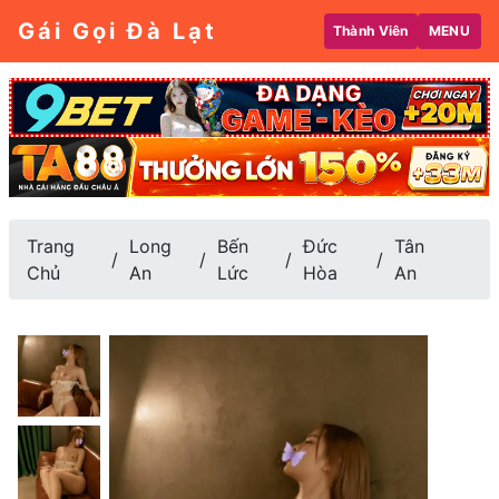
Gái Gọi Đà Lạt
Thành Viên
MENU
Trang
Long
Bến
Đức
Tân
Chủ
An
Lức
Hòa
An