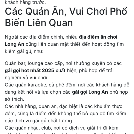
khách hàng trước.
Các Quán Ăn, Vui Chơi Phổ
Biến Liên Quan
Ngoài các địa điểm chính, nhiều
địa điểm ăn chơi
Long An
cũng liên quan mật thiết đến hoạt động tìm
kiếm gái gú, như:
Quán bar, lounge cao cấp, nơi thường xuyên có các
gái gọi hot nhất 2025
xuất hiện, phù hợp để trải
nghiệm và vui chơi.
Các quán karaoke, cà phê đêm, nơi các khách hàng dễ
dàng kết nối và lựa chọn các
gái gọi Long An
phù hợp
sở thích.
Các nhà hàng, quán ăn, đặc biệt là các khu ẩm thực
đêm, cũng là điểm đến không thể bỏ qua để tìm kiếm
các dịch vụ gái gú chất lượng.
Các quán nhậu, club, nơi có dịch vụ giải trí đi kèm,