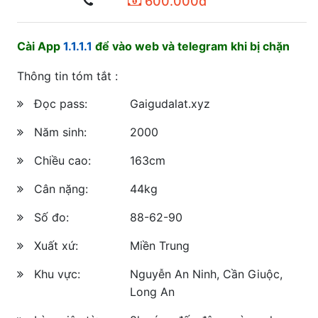
600.000đ
Cài App
1.1.1.1
để vào web và telegram khi bị chặn
Thông tin tóm tắt :
Đọc pass:
Gaigudalat.xyz
Năm sinh:
2000
Chiều cao:
163cm
Cân nặng:
44kg
Số đo:
88-62-90
Xuất xứ:
Miền Trung
Khu vực:
Nguyễn An Ninh, Cần Giuộc,
Long An