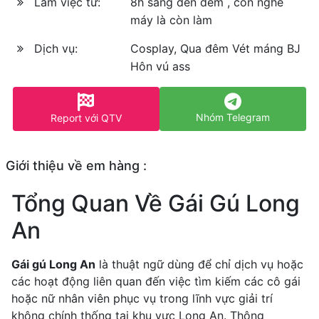
Làm việc từ:
8h sáng đến đêm , còn nghe
máy là còn làm
Dịch vụ:
Cosplay, Qua đêm Vét máng BJ
Hôn vú ass
Nhóm Telegram
Report với QTV
Giới thiệu về em hàng :
Tổng Quan Về Gái Gú Long
An
Gái gú Long An
là thuật ngữ dùng để chỉ dịch vụ hoặc
các hoạt động liên quan đến việc tìm kiếm các cô gái
hoặc nữ nhân viên phục vụ trong lĩnh vực giải trí
không chính thống tại khu vực Long An. Thông