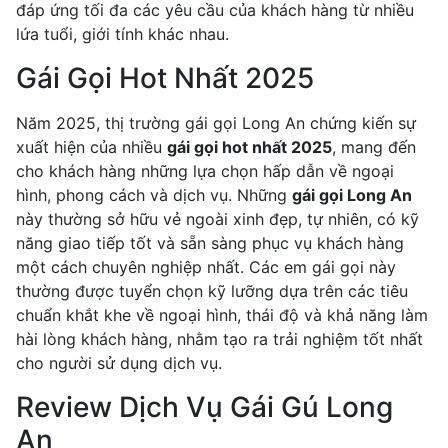
đáp ứng tối đa các yêu cầu của khách hàng từ nhiều
lứa tuổi, giới tính khác nhau.
Gái Gọi Hot Nhất 2025
Năm 2025, thị trường gái gọi Long An chứng kiến sự
xuất hiện của nhiều
gái gọi hot nhất 2025
, mang đến
cho khách hàng những lựa chọn hấp dẫn về ngoại
hình, phong cách và dịch vụ. Những
gái gọi Long An
này thường sở hữu vẻ ngoài xinh đẹp, tự nhiên, có kỹ
năng giao tiếp tốt và sẵn sàng phục vụ khách hàng
một cách chuyên nghiệp nhất. Các em gái gọi này
thường được tuyển chọn kỹ lưỡng dựa trên các tiêu
chuẩn khắt khe về ngoại hình, thái độ và khả năng làm
hài lòng khách hàng, nhằm tạo ra trải nghiệm tốt nhất
cho người sử dụng dịch vụ.
Review Dịch Vụ Gái Gú Long
An