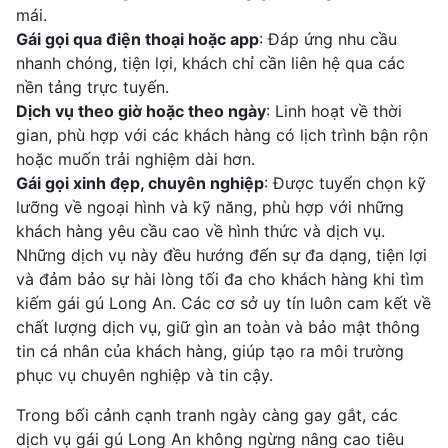
mái.
Gái gọi qua điện thoại hoặc app
: Đáp ứng nhu cầu
nhanh chóng, tiện lợi, khách chỉ cần liên hệ qua các
nền tảng trực tuyến.
Dịch vụ theo giờ hoặc theo ngày
: Linh hoạt về thời
gian, phù hợp với các khách hàng có lịch trình bận rộn
hoặc muốn trải nghiệm dài hơn.
Gái gọi xinh đẹp, chuyên nghiệp
: Được tuyển chọn kỹ
lưỡng về ngoại hình và kỹ năng, phù hợp với những
khách hàng yêu cầu cao về hình thức và dịch vụ.
Những dịch vụ này đều hướng đến sự đa dạng, tiện lợi
và đảm bảo sự hài lòng tối đa cho khách hàng khi tìm
kiếm gái gú Long An. Các cơ sở uy tín luôn cam kết về
chất lượng dịch vụ, giữ gìn an toàn và bảo mật thông
tin cá nhân của khách hàng, giúp tạo ra môi trường
phục vụ chuyên nghiệp và tin cậy.
Trong bối cảnh cạnh tranh ngày càng gay gắt, các
dịch vụ gái gú Long An không ngừng nâng cao tiêu