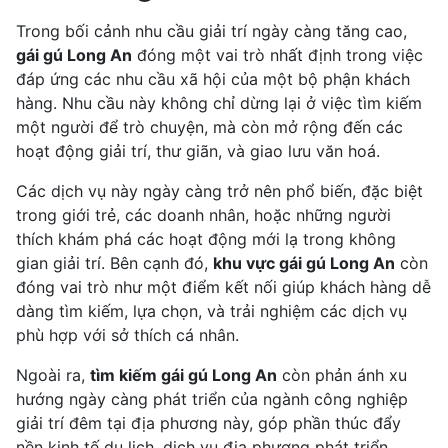
Trong bối cảnh nhu cầu giải trí ngày càng tăng cao,
gái gú Long An
đóng một vai trò nhất định trong việc
đáp ứng các nhu cầu xã hội của một bộ phận khách
hàng. Nhu cầu này không chỉ dừng lại ở việc tìm kiếm
một người để trò chuyện, mà còn mở rộng đến các
hoạt động giải trí, thư giãn, và giao lưu văn hoá.
Các dịch vụ này ngày càng trở nên phổ biến, đặc biệt
trong giới trẻ, các doanh nhân, hoặc những người
thích khám phá các hoạt động mới lạ trong không
gian giải trí. Bên cạnh đó,
khu vực gái gú Long An
còn
đóng vai trò như một điểm kết nối giúp khách hàng dễ
dàng tìm kiếm, lựa chọn, và trải nghiệm các dịch vụ
phù hợp với sở thích cá nhân.
Ngoài ra,
tìm kiếm gái gú Long An
còn phản ánh xu
hướng ngày càng phát triển của ngành công nghiệp
giải trí đêm tại địa phương này, góp phần thúc đẩy
nền kinh tế du lịch, dịch vụ địa phương phát triển