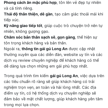
Phong cách ăn mặc phù hợp
, tôn lên vẻ đẹp tự nhiên
và cá tính riêng.
Thái độ thân thiện, dễ gần
, tạo cảm giác thoải mái khi
tiếp xúc.
Kỹ năng giao tiếp tốt
, giúp cuộc trò chuyện trở nên tự
nhiên, không gượng gạo.
Chăm sóc bản thân sạch sẽ, gọn gàng
, thể hiện sự
tôn trọng khách hàng và bản thân.
Ngoài ra,
thông tin gái gú Long An
được cập nhật
thường xuyên qua các diễn đàn, website uy tín và các
dịch vụ review chuyên nghiệp để khách hàng có thể
dễ dàng lựa chọn những em gái phù hợp nhất.
Trong quá trình tìm kiếm
gái gú Long An
, việc dựa trên
các tiêu chuẩn rõ ràng sẽ giúp khách hàng có trải
nghiệm trọn vẹn, an toàn và hài lòng nhất. Các địa
điểm uy tín, có hệ thống dịch vụ chuyên nghiệp sẽ
đảm bảo về mặt chất lượng, giúp khách hàng yên tâm
trong mọi lựa chọn.