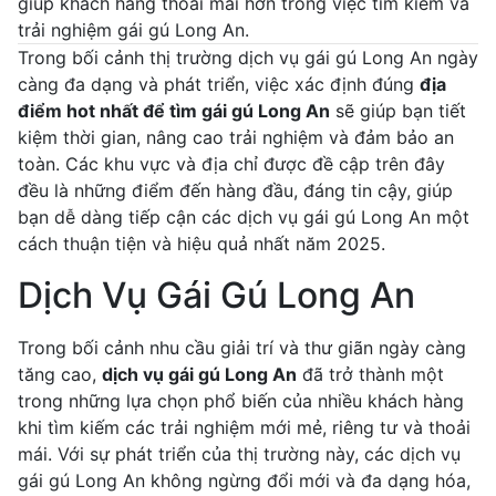
giúp khách hàng thoải mái hơn trong việc tìm kiếm và
trải nghiệm gái gú Long An.
Trong bối cảnh thị trường dịch vụ gái gú Long An ngày
càng đa dạng và phát triển, việc xác định đúng
địa
điểm hot nhất để tìm gái gú Long An
sẽ giúp bạn tiết
kiệm thời gian, nâng cao trải nghiệm và đảm bảo an
toàn. Các khu vực và địa chỉ được đề cập trên đây
đều là những điểm đến hàng đầu, đáng tin cậy, giúp
bạn dễ dàng tiếp cận các dịch vụ gái gú Long An một
cách thuận tiện và hiệu quả nhất năm 2025.
Dịch Vụ Gái Gú Long An
Trong bối cảnh nhu cầu giải trí và thư giãn ngày càng
tăng cao,
dịch vụ gái gú Long An
đã trở thành một
trong những lựa chọn phổ biến của nhiều khách hàng
khi tìm kiếm các trải nghiệm mới mẻ, riêng tư và thoải
mái. Với sự phát triển của thị trường này, các dịch vụ
gái gú Long An không ngừng đổi mới và đa dạng hóa,