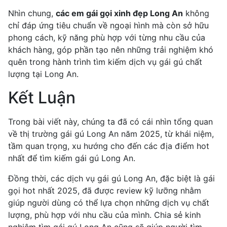
Nhìn chung,
các em gái gọi xinh đẹp Long An
không
chỉ đáp ứng tiêu chuẩn về ngoại hình mà còn sở hữu
phong cách, kỹ năng phù hợp với từng nhu cầu của
khách hàng, góp phần tạo nên những trải nghiệm khó
quên trong hành trình tìm kiếm dịch vụ gái gú chất
lượng tại Long An.
Kết Luận
Trong bài viết này, chúng ta đã có cái nhìn tổng quan
về thị trường gái gú Long An năm 2025, từ khái niệm,
tầm quan trọng, xu hướng cho đến các địa điểm hot
nhất để tìm kiếm gái gú Long An.
Đồng thời, các dịch vụ gái gú Long An, đặc biệt là gái
gọi hot nhất 2025, đã được review kỹ lưỡng nhằm
giúp người dùng có thể lựa chọn những dịch vụ chất
lượng, phù hợp với nhu cầu của mình. Chia sẻ kinh