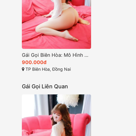
Gái Gọi Biên Hòa: Mô Hình Dịch Vụ Nổi Bật Tại Đồng Nai 2025
900.000đ
TP Biên Hòa, Đồng Nai
Gái Gọi Liên Quan