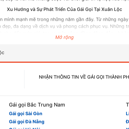
Xu Hướng và Sự Phát Triển Của Gái Gọi Tại Xuân Lộc
ển mình mạnh mẽ trong những năm gần đây. Từ những ngày đầ
 đẹp, đa dạng về dịch vụ và phong cách phục vụ. Những tra
cách cho đến mức giá, tạo ra một cộng đồng đông đảo và hà
Mở rộng
 dịch vụ mà còn khẳng định được sức hút mãnh liệt của Xuâ
Tại Sao Nên Chọn Gái Gọi Xuân Lộc?
ộc
 Gái gọi Xuân Lộc chính là sự lựa chọn hoàn hảo. Với nhữn
ột khách hàng mà còn là một phần của một trải nghiệm đáng
ệt tình chắc chắn sẽ làm hài lòng cả những vị khách khó tín
NHẬN THÔNG TIN VỀ GÁI GỌI THÀNH PH
ĐỊA ĐIỂM ĂN CHƠI VÀ GIẢI TRÍ Ở XUÂN LỘC
 sẽ bị choáng ngợp trước vẻ đẹp và sự đa dạng của các khôn
i chơi giải trí nổi tiếng chính là những điểm nhấn không 
Gái gọi Bắc Trung Nam
T
sôi động, Xuân Lộc hứa hẹn sẽ mang đến cho bạn những giây 
Gái gọi Sài Gòn
L
Gái gọi Đà Nẵng
Đ
Những Địa Điểm Giải Trí Hấp Dẫn