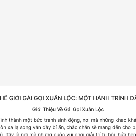
Ế GIỚI GÁI GỌI XUÂN LỘC: MỘT HÀNH TRÌNH Đ
Giới Thiệu Về Gái Gọi Xuân Lộc
nh thành một bức tranh sinh động, nơi mà những khao kh
còn xa lạ song vẫn đầy bí ẩn, chắc chắn sẽ mang đến cho b
, đây là nơi mà những cuộc vui chơi giải trí tụ hội, hứa hẹ