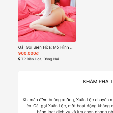
Gái Gọi Biên Hòa: Mô Hình Dịch Vụ Nổi Bật Tại Đồng Nai 2025
900.000đ
TP Biên Hòa, Đồng Nai
KHÁM PHÁ TH
Khi màn đêm buông xuống, Xuân Lộc chuyển mì
lên. Gái gọi Xuân Lộc, một hoạt động không 
hàng loạt dịch vụ và lựa chọn phong phú