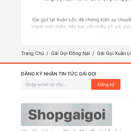
Gái gọi tại Xuân Lộc đã chứng kiến sự chuy
thành một điểm đến hot với nhiều cô gái xinh
thông tin về các cô gái, từ ngoại hình, tính 
thể hiện sự phát triển của
Trang Chủ
Gái Gọi Đồng Nai
Gái Gọi Xuân L
Bạn đang tìm kiếm một trải nghiệm khác biệt?
và quyến rũ, bạn sẽ không chỉ đơn thuần là m
ĐĂNG KÝ NHẬN TIN TỨC GÁI GỌI
sự nhi
Đăng ký
Khi tìm kiếm nơi để giải trí tại Xuân Lộc, bạn
nhà hàng ẩm thực phong phú và những điểm vu
không khí trẻ trung và 