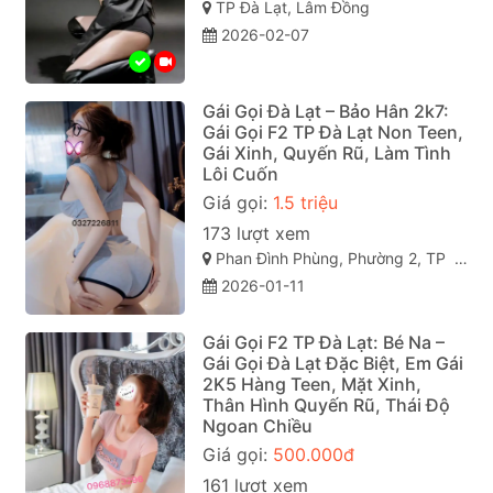
TP Đà Lạt, Lâm Đồng
2026-02-07
Gái Gọi Đà Lạt – Bảo Hân 2k7:
Gái Gọi F2 TP Đà Lạt Non Teen,
Gái Xinh, Quyến Rũ, Làm Tình
Lôi Cuốn
Giá gọi:
1.5 triệu
173 lượt xem
Phan Đình Phùng, Phường 2, TP Đà Lạt (gái gọi đà lạt). Lâm Đồng
2026-01-11
Gái Gọi F2 TP Đà Lạt: Bé Na –
Gái Gọi Đà Lạt Đặc Biệt, Em Gái
2K5 Hàng Teen, Mặt Xinh,
Thân Hình Quyến Rũ, Thái Độ
Ngoan Chiều
Giá gọi:
500.000đ
161 lượt xem