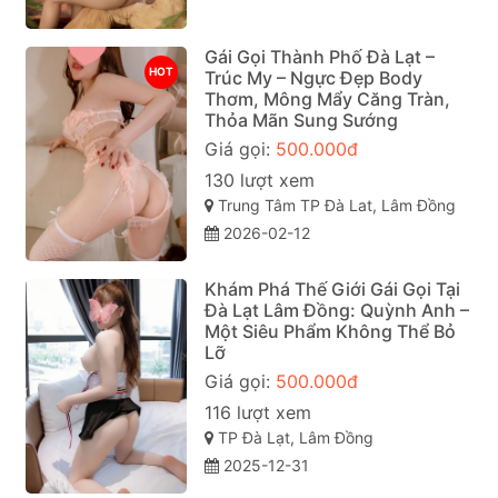
Gái Gọi Thành Phố Đà Lạt –
HOT
Trúc My – Ngực Đẹp Body
Thơm, Mông Mẩy Căng Tràn,
Thỏa Mãn Sung Sướng
Giá gọi:
500.000đ
130 lượt xem
Trung Tâm TP Đà Lat, Lâm Đồng
2026-02-12
Khám Phá Thế Giới Gái Gọi Tại
Đà Lạt Lâm Đồng: Quỳnh Anh –
Một Siêu Phẩm Không Thể Bỏ
Lỡ
Giá gọi:
500.000đ
116 lượt xem
TP Đà Lạt, Lâm Đồng
2025-12-31