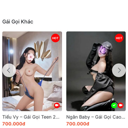
Gái Gọi Khác
HOT
HOT
Tiểu Vy – Gái Gọi Teen 2K4 Cao Cấp Đà Lạt: Đẳng Cấp Gái Xinh Body Đẩy Đà và Dịch Vụ Cực Tốt
Ngân Baby – Gái Gọi Cao Cấp Đà Lạt: Tuyệt Phẩm Gái Dâm Quyến Rũ Sexxy
700.000đ
700.000đ