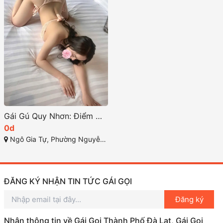
Gái Gú Quy Nhơn: Điểm Đến Hấp Dẫn Cho Anh Em 77
0d
Ngô Gia Tự, Phường Nguyễn Văn Cừ, Thành phố Quy Nhơn, Tỉnh Bình Định
ĐĂNG KÝ NHẬN TIN TỨC GÁI GỌI
Đăng ký
Nhận thông tin về Gái Gọi Thành Phố Đà Lạt, Gái Gọi