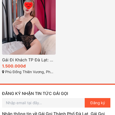
Gái Đi Khách TP Đà Lạt: Dịch Vụ Gái Gọi Chất Lượng và Độc Đáo
1.500.000đ
Phù Đổng Thiên Vương, Phường 8, Tp. Đà Lạt, Lâm Đồng
ĐĂNG KÝ NHẬN TIN TỨC GÁI GỌI
Đăng ký
Nhận thông tin về Gái Gọi Thành Phố Đà Lạt, Gái Gọi