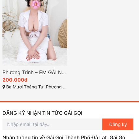
Phương Trinh – EM GÁI NON XINH, Thân Hình Bốc Lửa, Làm Tình Đam Mê Tại Vũng Tàu
200.000đ
Ba Mươi Tháng Tư, Phường 12, Vũng Tàu, Bà Rịa-Vũng Tàu
ĐĂNG KÝ NHẬN TIN TỨC GÁI GỌI
Đăng ký
Nhận thông tin về Gái Gọi Thành Phố Đà Lạt, Gái Gọi