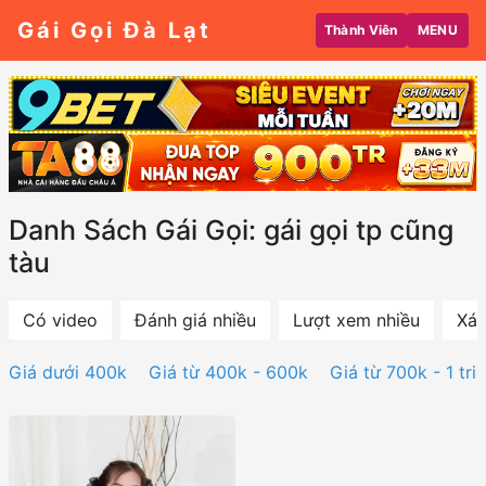
Gái Gọi Đà Lạt
Thành Viên
MENU
Danh Sách Gái Gọi: gái gọi tp cũng
tàu
Có video
Đánh giá nhiều
Lượt xem nhiều
Xác
Giá dưới 400k
Giá từ 400k - 600k
Giá từ 700k - 1 tri