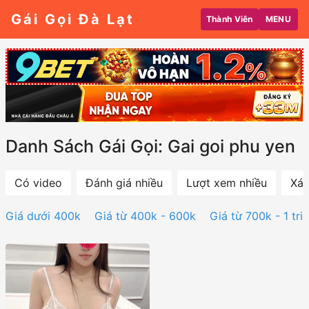
Gái Gọi Đà Lạt
Thành Viên
MENU
Danh Sách Gái Gọi: Gai goi phu yen
Có video
Đánh giá nhiều
Lượt xem nhiều
Xác
Giá dưới 400k
Giá từ 400k - 600k
Giá từ 700k - 1 tri