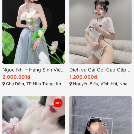
Ngọc Nhi – Hàng Sinh Viên Cao Cấp Uy Tín Tại Nha Trang | Gái Gọi Sinh Viên TP Nha Trang 2026
Dịch vụ Gái Gọi Cao Cấp Nha Trang – Dịp Anh với Gái Gọi Nha Trang Xinh Đẹp
2.000.001đ
1.200.000đ
Chợ Đầm, TP Nha Trang, Khánh Hòa
Nguyễn Biểu, Vĩnh Hải, Nha Trang, Khánh Hòa, Việt Nam
HOT