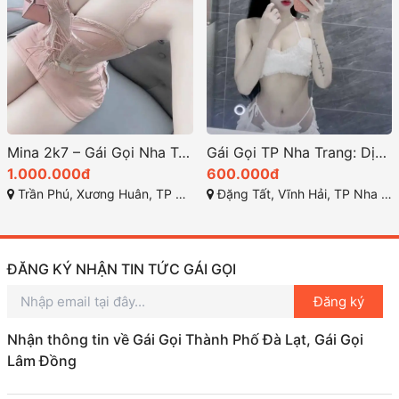
Mina 2k7 – Gái Gọi Nha Trang Xinh Đẹp, Body Sexy Cong Cớn Dâm Dê Hết Nút
Gái Gọi TP Nha Trang: Dịch Vụ Giải Trí Hot Nhất 79 Khánh Hòa
1.000.000đ
600.000đ
Trần Phú, Xương Huân, TP Nha Trang
Đặng Tất, Vĩnh Hải, TP Nha Trang, Khánh Hòa
ĐĂNG KÝ NHẬN TIN TỨC GÁI GỌI
Đăng ký
Nhận thông tin về Gái Gọi Thành Phố Đà Lạt, Gái Gọi
Lâm Đồng