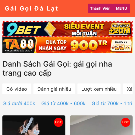
Gái Gọi Đà Lạt
Thành Viên
MENU
Danh Sách Gái Gọi: gái gọi nha
trang cao cấp
Có video
Đánh giá nhiều
Lượt xem nhiều
Xác
Giá dưới 400k
Giá từ 400k - 600k
Giá từ 700k - 1 tri
HOT
HOT