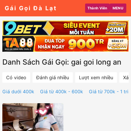
Gái Gọi Đà Lạt
Thành Viên
MENU
Danh Sách Gái Gọi: gai goi long an
Có video
Đánh giá nhiều
Lượt xem nhiều
Xác
Giá dưới 400k
Giá từ 400k - 600k
Giá từ 700k - 1 tri