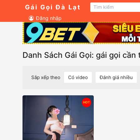
Gái Gọi Đà Lạt
Đăng nhập
Danh Sách Gái Gọi: gái gọi cần 
Sắp xếp theo
Có video
Đánh giá nhiều
HOT