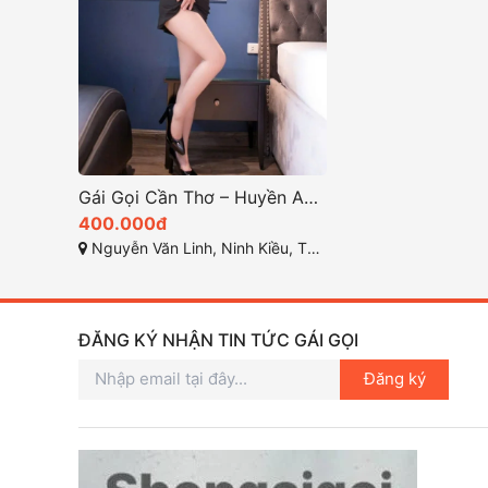
Gái Gọi Cần Thơ – Huyền Anh 2k2: Face Xinh Bím Múp, Làm Tình Như Người Yêu
400.000đ
Nguyễn Văn Linh, Ninh Kiều, TP cần Thơ
ĐĂNG KÝ NHẬN TIN TỨC GÁI GỌI
Đăng ký