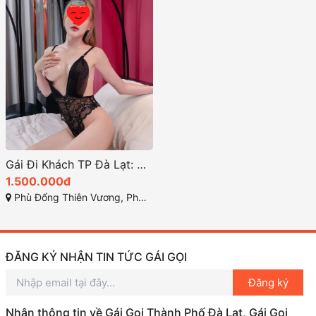
Gái Đi Khách TP Đà Lạt: Dịch Vụ Gái Gọi Chất Lượng và Độc Đáo
1.500.000đ
Phù Đổng Thiên Vương, Phường 8, Tp. Đà Lạt, Lâm Đồng
ĐĂNG KÝ NHẬN TIN TỨC GÁI GỌI
Đăng ký
Nhận thông tin về Gái Gọi Thành Phố Đà Lạt, Gái Gọi