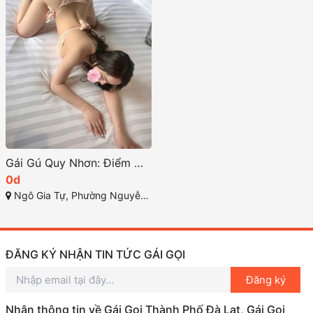
Gái Gú Quy Nhơn: Điểm Đến Hấp Dẫn Cho Anh Em 77
0d
Ngô Gia Tự, Phường Nguyễn Văn Cừ, Thành phố Quy Nhơn, Tỉnh Bình Định
ĐĂNG KÝ NHẬN TIN TỨC GÁI GỌI
Đăng ký
Nhận thông tin về Gái Gọi Thành Phố Đà Lạt, Gái Gọi