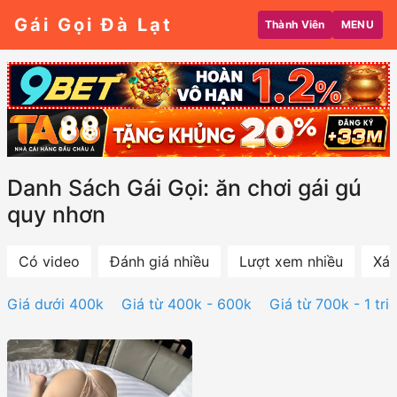
Gái Gọi Đà Lạt
Thành Viên
MENU
Danh Sách Gái Gọi: ăn chơi gái gú
quy nhơn
Có video
Đánh giá nhiều
Lượt xem nhiều
Xác
Giá dưới 400k
Giá từ 400k - 600k
Giá từ 700k - 1 tri