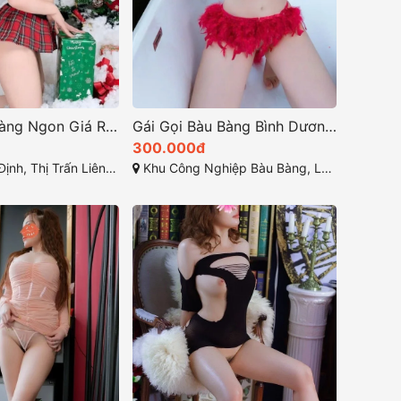
Như Lan – Hàng Ngon Giá Rẻ Làm Tình Đỉnh, MÔNG VÚ GỢI DỤC Đỉnh Cao!
Gái Gọi Bàu Bàng Bình Dương – Chúc Xinh Body Đẫy Đà Mông Mẩy Phê Đáng Check
300.000đ
n Liên Nghĩa, Đức Trọng, Lâm Đồng
Khu Công Nghiệp Bàu Bàng, Lai Uyên, Bến Cát, Bình Dương