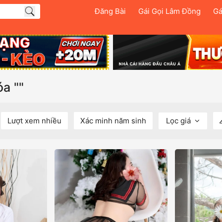
Đăng Bài
Gái Gọi Lâm Đồng
Gá
a ""
Lượt xem nhiều
Xác minh năm sinh
Lọc giá