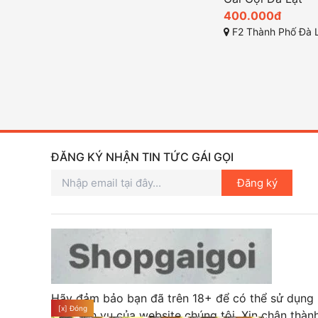
400.000đ
F2 Thành Phố Đà 
ĐĂNG KÝ NHẬN TIN TỨC GÁI GỌI
Đăng ký
Hãy đảm bảo bạn đã trên 18+ để có thể sử dụng
[x] Đóng
các dịch vụ của website chúng tôi. Xin chân thàn