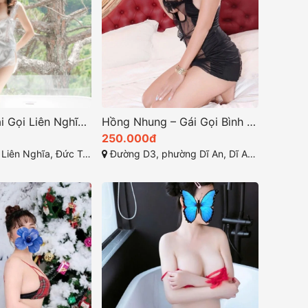
Yến Nhi – Gái Gọi Liên Nghĩa Giá Rẻ 250k, Dịch Vụ Đầy Đủ
Hồng Nhung – Gái Gọi Bình Dương Giá Rẻ 250K/Shot, Dâm Ngon Cực
250.000đ
ghĩa, Đức Trọng, Lâm Đồng
Đường D3, phường Dĩ An, Dĩ An, Bình Dương