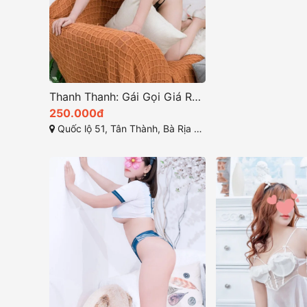
Thanh Thanh: Gái Gọi Giá Rẻ Tân Thành Bà Rịa, Thân Hình Loli Xinh Xắn Đáng Yêu
250.000đ
Quốc lộ 51, Tân Thành, Bà Rịa - Vũng Tàu