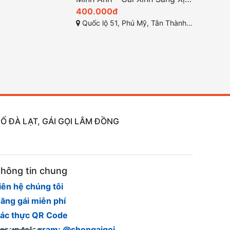
400.000đ
Quốc lộ 51, Phú Mỹ, Tân Thành, Bà Rịa - Vũng Tàu
Ố ĐÀ LẠT, GÁI GỌI LÂM ĐỒNG
hông tin chung
iên hệ chúng tôi
ăng gái miễn phí
ác thực QR Code
roup telegram: @shopgaigoi