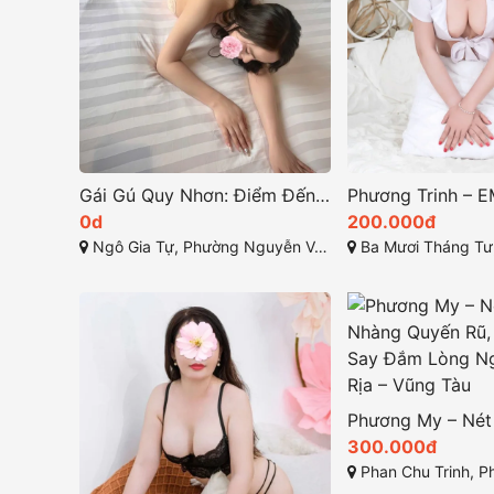
Gái Gú Quy Nhơn: Điểm Đến Hấp Dẫn Cho Anh Em 77
0d
200.000đ
Ngô Gia Tự, Phường Nguyễn Văn Cừ, Thành phố Quy Nhơn, Tỉnh Bình Định
Ba Mươi Tháng Tư, Phường 12, Vũn
300.000đ
Phan Chu Trinh, Phường 2, Thành phố Vũ