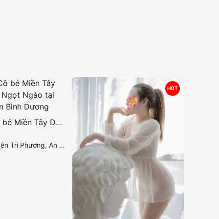
HOT
Hà Anh – Cô bé Miền Tây Duyên Dáng Ngọt Ngào tại Gái Gọi Dĩ An Bình Dương
ng, An Bình, Dĩ An, Bình Dương