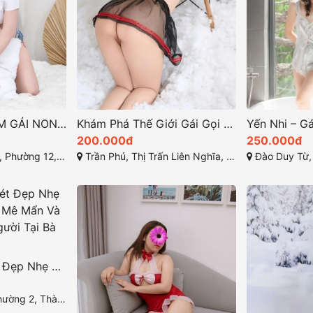
Phương Trinh – EM GÁI NON XINH, Thân Hình Bốc Lửa, Làm Tình Đam Mê Tại Vũng Tàu
Khám Phá Thế Giới Gái Gọi Đặc Biệt Tại Lâm Đồng – Ngọc Linh: Gái Gọi Giá Rẻ, BODY GỢI DỤC
200.000đ
250.000đ
g Tàu, Bà Rịa-Vũng Tàu
Trần Phú, Thị Trấn Liên Nghĩa, Đức Trọng, Lâm Đồng
Đào Duy Từ, Liên N
Phương My – Nét Đẹp Nhẹ Nhàng Quyến Rũ, Mê Mẩn Và Say Đắm Lòng Người Tại Bà Rịa – Vũng Tàu
ng Tầu, Bà Rịa - Vũng Tàu