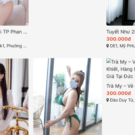
Cát Tiên – Gái Gọi TP Phan Rang Giá Rẻ Làm Tình Chất Lượng
300.000đ
an Rang _ Ninh Thuận
DE1, Mỹ PHƯỚC 3, T
300.000đ
Đào Duy Từ, Liên N