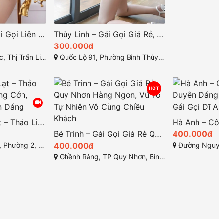
Tuyết Sương – Gái Gọi Liên Nghĩa, Đức Trọng, Lâm Đồng: Mẫu Gái Xinh Tưới Tráng Hồng
Thùy Linh – Gái Gọi Giá Rẻ, Mỹ Nhân Chiều Tình Cảm Như Gấu Nhà tại TP Cần Thơ
300.000đ
hĩa, Đức Trọng, Lâm Đồng
Quốc Lộ 91, Phường Bình Thủy, Quận Bình Thủy, Thành phố Cần Thơ
HOT
Gái Gọi TP Đà Lạt – Thảo Linh Mông To Cong Cớn, Ngọt Ngào Duyên Dáng
Bé Trinh – Gái Gọi Giá Rẻ Quy Nhơn Hàng Ngon, Vú To Tự Nhiên Vô Cùng Chiều Khách
400.000đ
TP Đà Lạt, Lâm Đồng
400.000đ
Đường Nguyễn Tri Phươ
Ghềnh Ráng, TP Quy Nhơn, Bình Định