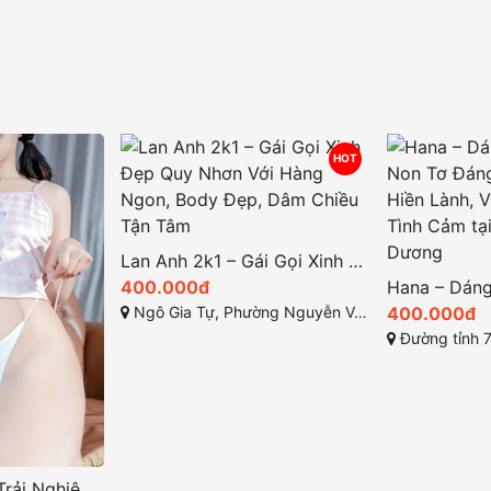
HOT
Lan Anh 2k1 – Gái Gọi Xinh Đẹp Quy Nhơn Với Hàng Ngon, Body Đẹp, Dâm Chiều Tận Tâm
400.000đ
Ngô Gia Tự, Phường Nguyễn Văn Cừ, Thành phố Quy Nhơn, Tỉnh Bình Định
400.000đ
Đường tỉnh 743C, phường
Gái Gọi Đà Lạt – Trải Nghiệm Đẳng Cấp Với Nhật Ánh – Nhu Mì Ngọt Ngào, Nữ Thần Dâm Siêu Phê