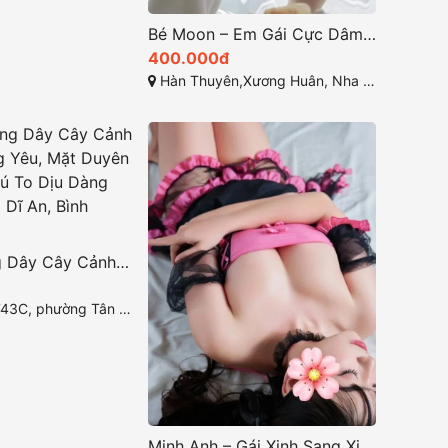
Bé Moon – Em Gái Cực Dâm, Vú Đẹp Chiều Khách Ngoan Ngoãn
400.000đ
Hàn Thuyên,Xương Huân, Nha Trang, Khánh Hòa
Hana – Dáng Dây Cây Cảnh Non Tơ Đáng Yêu, Mặt Duyên Hiền Lành, Vú To Dịu Dàng Tình Cảm tại Dĩ An, Bình Dương
 Tân Đông Hiệp, Dĩ An, Bình Dương
Minh Anh – Gái Xinh Sang Xịn Mịn Làm Tình Cực Cuốn TẠI Bà Rịa – Vũng Tàu