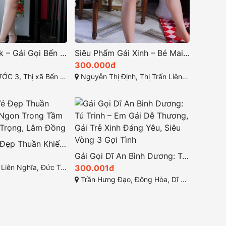
Tuyết Như 2k – Gái Gọi Bến Cát: Một Nét Đẹp Cá Tính Nhiệt Tình
Siêu Phẩm Gái Xinh – Bé Mai: Gái Gọi Liên Nghĩa Giá Rẻ, Siêu Dâm, Cực Tình Cảm, Chiều Chuộng Khách
300.000đ
hị xã Bến Cát, Bình Dương
Nguyễn Thị Định, Thị Trấn Liên Nghĩa, Đức Trọng, Lâm Đồng
Trà My – Vẻ Đẹp Thuần Khiết, Hàng Ngon Trong Tầm Giá Tại Đức Trọng, Lâm Đồng
Gái Gọi Dĩ An Bình Dương: Tú Trinh – Em Gái Dễ Thương, Gái Trẻ Xinh Đáng Yêu, Siêu Vòng 3 Gợi Tình
ghĩa, Đức Trọng, Lâm Đồng
300.001đ
Trần Hưng Đạo, Đông Hòa, Dĩ An, Bình Dương