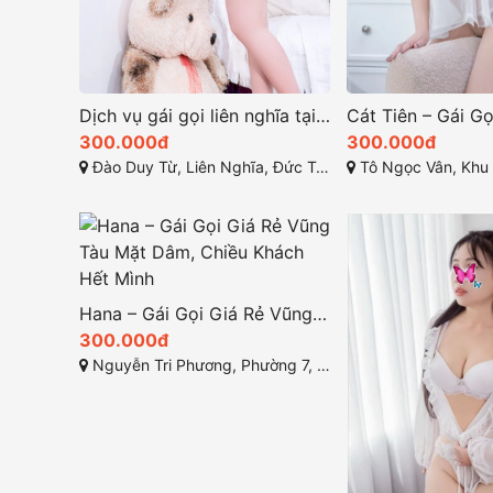
Dịch vụ gái gọi liên nghĩa tại Đức Trọng — Huệ Anh: Gái đi khách giá rẻ, Tình cảm duyên dáng, Thân hình bốc lửa
300.000đ
300.000đ
Đào Duy Từ, Liên Nghĩa, Đức Trọng, Lâm Đồng
Tô Ngọc Vân, Khu k1, Phường Ph
Hana – Gái Gọi Giá Rẻ Vũng Tàu Mặt Dâm, Chiều Khách Hết Mình
300.000đ
Nguyễn Tri Phương, Phường 7, Vũng Tàu, Bà Rịa-Vũng Tàu