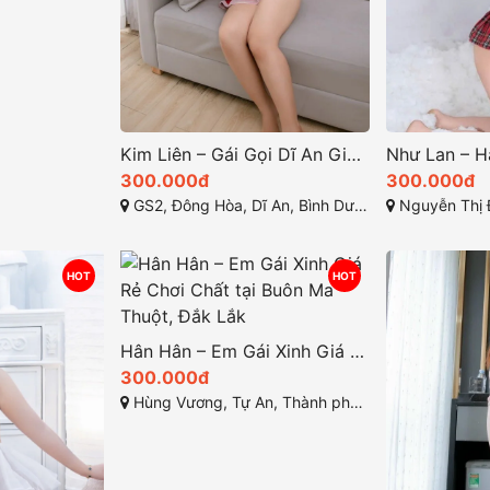
Kim Liên – Gái Gọi Dĩ An Giá Rẻ, Mỹ Nhân Nóng Bỏng, Duyên Dáng Ngọt Ngào Tại Gái Gọi Bình Dương
300.000đ
300.000đ
GS2, Đông Hòa, Dĩ An, Bình Dương, Việt Nam
Nguyễn Thị Định, Thị Trấ
HOT
HOT
Hân Hân – Em Gái Xinh Giá Rẻ Chơi Chất tại Buôn Ma Thuột, Đắk Lắk
300.000đ
Hùng Vương, Tự An, Thành phố Buôn Ma Thuột, Đắk Lắk