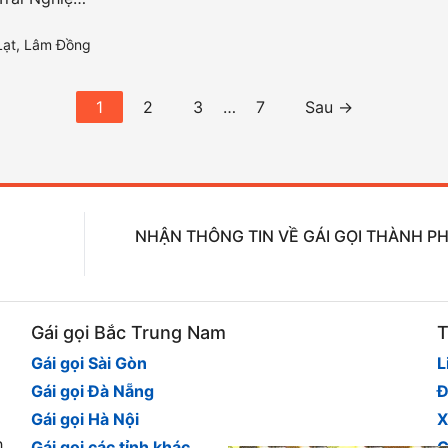
Lạt, Lâm Đồng
1
2
3
…
7
Sau →
NHẬN THÔNG TIN VỀ GÁI GỌI THÀNH PH
Gái gọi Bắc Trung Nam
T
Gái gọi Sài Gòn
L
Gái gọi Đà Nẵng
Đ
Gái gọi Hà Nội
X
h
Gái gọi các tỉnh khác
G