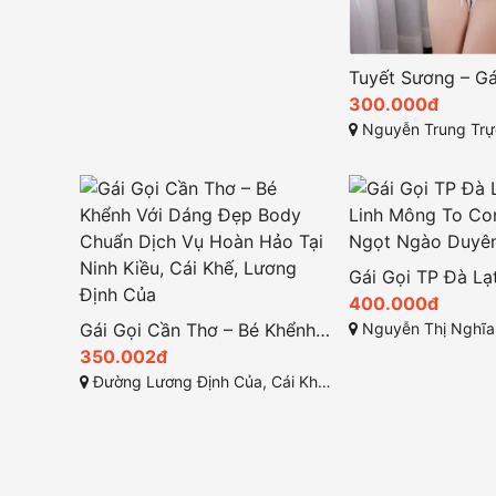
300.000đ
Nguyễn Trung Trực, Thị Trấn Liên Ng
400.000đ
Gái Gọi Cần Thơ – Bé Khểnh Với Dáng Đẹp Body Chuẩn Dịch Vụ Hoàn Hảo Tại Ninh Kiều, Cái Khế, Lương Định Của
Nguyễn Thị Nghĩa, Phường 2, 
350.002đ
Đường Lương Định Của, Cái Khế, Ninh Kiều, Cần Thơ