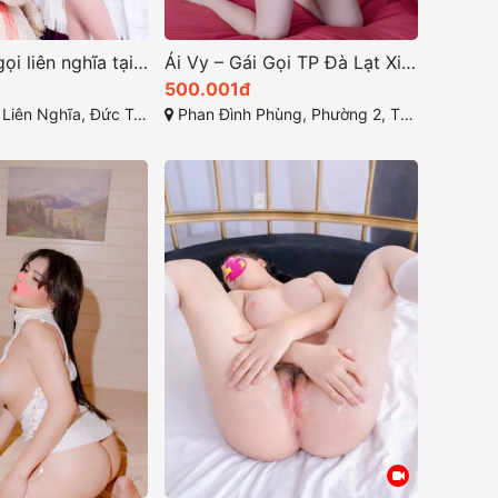
Dịch vụ gái gọi liên nghĩa tại Đức Trọng — Huệ Anh: Gái đi khách giá rẻ, Tình cảm duyên dáng, Thân hình bốc lửa
Ái Vy – Gái Gọi TP Đà Lạt Xinh Đẹp | Mỹ Nhân Làm Tình Gởi, Face Xinh Body Tuyệt Mỹ
500.001đ
ghĩa, Đức Trọng, Lâm Đồng
Phan Đình Phùng, Phường 2, TP Đà Lạt (gái gọi đà lạt). Lâm Đồng