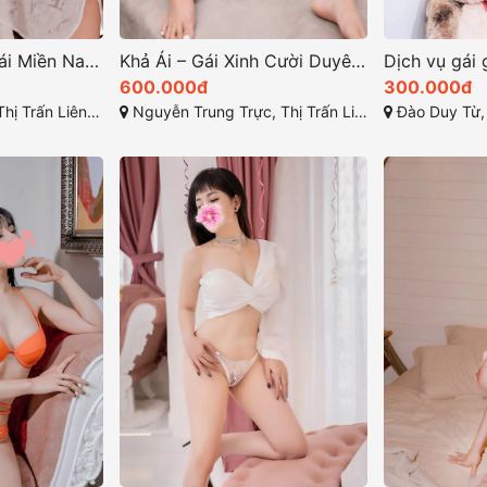
Trâm Anh – Em Gái Miền Nam Ngọt Ngào tại Gái Gọi Đức Trọng & Gái Gọi Qua Đêm Lâm Đồng
Khả Ái – Gái Xinh Cười Duyên, Nhiệt Tình Dâm Đãng và Thần Dâm Xinh Đẹp
600.000đ
300.000đ
ĩa, Đức Trọng, Lâm Đồng
Nguyễn Trung Trực, Thị Trấn Liên Nghĩa, Đức Trọng, Lâm Đồng
Đào Duy Từ, Liên N