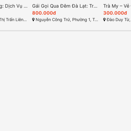
Gái Gọi Đức Trọng: Dịch Vụ HOT Số 1 Tại Lâm Đồng
Gái Gọi Qua Đêm Đà Lạt: Trải Nghiệm Hẹn Hò Độc Đáo
800.000đ
300.000đ
ĩa, Đức Trọng, Lâm Đồng
Nguyễn Công Trứ, Phường 1, Tp. Bảo Lộc, Lâm Đồng
Đào Duy Từ, Liên N