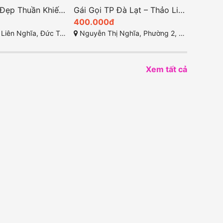
Trà My – Vẻ Đẹp Thuần Khiết, Hàng Ngon Trong Tầm Giá Tại Đức Trọng, Lâm Đồng
Gái Gọi TP Đà Lạt – Thảo Linh Mông To Cong Cớn, Ngọt Ngào Duyên Dáng
400.000đ
ghĩa, Đức Trọng, Lâm Đồng
Nguyễn Thị Nghĩa, Phường 2, TP Đà Lạt, Lâm Đồng
Xem tất cả