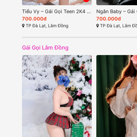
Tiểu Vy – Gái Gọi Teen 2K4 Cao Cấp Đà Lạt: Đẳng Cấp Gái Xinh Body Đẩy Đà và Dịch Vụ Cực Tốt
Ngân Baby – Gái Gọi Cao Cấp Đà Lạt: Tuyệt Phẩm Gái Dâm Quyến Rũ Sexxy
700.000đ
1.500.000đ
TP Đà Lạt, Lâm Đồng
Phan Đình Phùng, Phường 2, TP Đà Lạt (
Gái Gọi Lâm Đồng