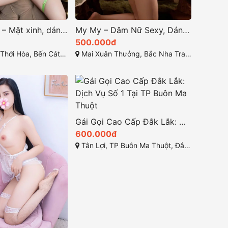
Ngọc Quyên – Mặt xinh, dáng đẹp, hàng ngon vừa tầm giá tại Bến Cát Bình Dương
My My – Dâm Nữ Sexy, Dáng Dây Baby Siêu Xinh tại Gái Gọi Nha Trang Khánh Hòa
500.000đ
Hòa, Bến Cát, Bình Dương
Mai Xuân Thưởng, Bắc Nha Trang, Khánh Hòa
Gái Gọi Cao Cấp Đắk Lắk: Dịch Vụ Số 1 Tại TP Buôn Ma Thuột
600.000đ
Tân Lợi, TP Buôn Ma Thuột, Đắk Lắk