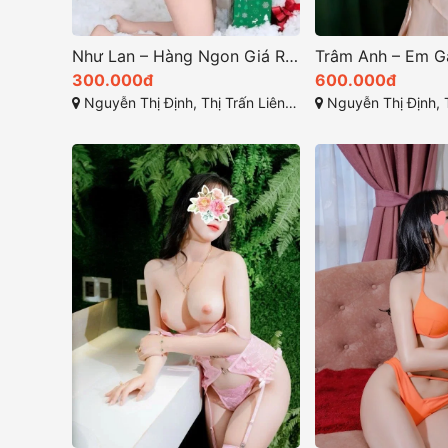
Như Lan – Hàng Ngon Giá Rẻ Làm Tình Đỉnh, MÔNG VÚ GỢI DỤC Đỉnh Cao!
300.000đ
600.000đ
Nguyễn Thị Định, Thị Trấn Liên Nghĩa, Đức Trọng, Lâm Đồng
Nguyễn Thị Định, Thị Trấn Liên Ngh