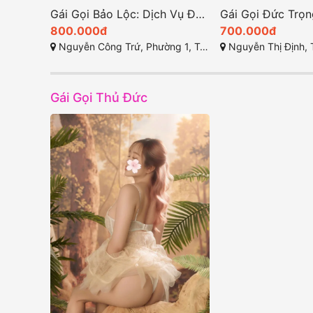
Gái Gọi Bảo Lộc: Dịch Vụ Đầy Đủ Và Chất Lượng Năm 2025
800.000đ
700.000đ
Nguyễn Công Trứ, Phường 1, Tp. Bảo Lộc, Lâm Đồng
Nguyễn Thị Định, Thị Trấn Liên Ngh
Gái Gọi Thủ Đức