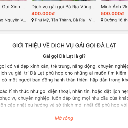
Lan Anh 2k1 – Gái Gọi Xinh Đẹp Quy Nhơn Với Hàng Ngon, Body Đẹp, Dâm Chiều Tận Tâm
Dịch vụ gái gọi Bà Rịa Vũng Tàu – Diệu Anh: Người tình mùa đông, Ngoan chiều dễ bảo, yêu chiều hết mình
400.000đ
500.000đ
hố Quy Nhơn, Tỉnh Bình Định
Phú Mỹ, Tân Thành, Bà Rịa - Vũng Tàu
Đường 16 tháng 4 ph
GIỚI THIỆU VỀ DỊCH VỤ GÁI GỌI ĐÀ LẠT
Gái gọi Đà Lạt là gì?
ọi có vẻ đẹp xinh xắn, trẻ trung, năng động, chuyên nghiệ
dịch vụ giải trí Đà Lạt phù hợp cho những ai muốn tìm kiếm
 có một người bạn đồng hành thân thiện, hấp dẫn trong khô
c hình thức như gọi điện thoại, nhắn tin, hoặc đặt lịch hẹn
ộ phục vụ chuyên nghiệp, luôn đáp ứng mọi nhu cầu của khá
ôn cập nhật xu hướng và sở thích mới nhất để phù hợp với 
Tại sao nên chọn gái gọi Đà Lạt?
Mở rộng
i ích cho khách hàng, đặc biệt là những ai muốn trải nghiệm 