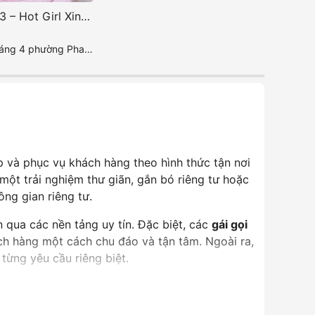
Minh Ánh 2k3 – Hot Girl Xinh, Body Cực Đẹp, Đam Mê Tuyệt Vời
ường Phan Rang _ Ninh Thuận
p và phục vụ khách hàng theo hình thức tận nơi
 một trải nghiệm thư giãn, gắn bó riêng tư hoặc
ng gian riêng tư.
 qua các nền tảng uy tín. Đặc biệt, các
gái gọi
ch hàng một cách chu đáo và tận tâm. Ngoài ra,
từng yêu cầu riêng biệt.
dịch vụ giải trí cao cấp, an toàn và riêng tư.