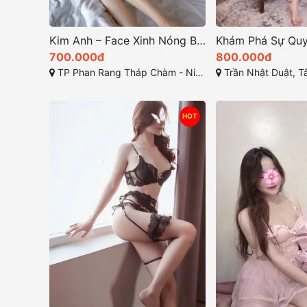
Kim Anh – Face Xinh Nóng Bỏng, Xinh Đẹp Cá Tính, Nhìn Phát Là Yêu!
700.000đ
800.000đ
TP Phan Rang Tháp Chàm - Ninh Thuận
Trần Nhật Duật, Tân Lợi,
HOT