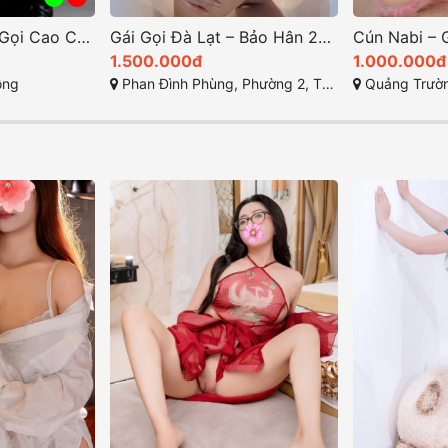
Gái Gọi Đà Lạt – Bảo Hân 2k7: Gái Gọi F2 TP Đà Lạt Non Teen, Gái Xinh, Quyến Rũ, Làm Tình Lôi Cuốn
Cún Nabi – Gái Gọi Cao Cấp Xinh Đẹp Tại Nha Trang – FACE XINH Ngọt Ngào
1.000.000đ
400.000đ
gái gọi đà lạt). Lâm Đồng
Quảng Trường Trung Tâm, TP Nha Trang, Khánh Hòa
Đường Hàn Mạc