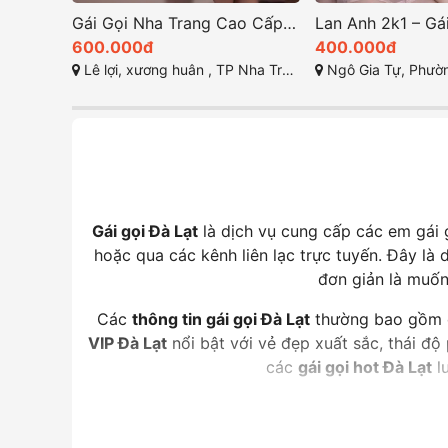
Gái Gọi Nha Trang Cao Cấp – Minh Anh 2k Body Nuột Nà Mông Mẩy Sexy Dâm Đãng
600.000đ
400.000đ
Lê lợi, xương huân , TP Nha Trang
Ngô Gia Tự, Phường Nguyễn Văn Cừ, Thành p
Gái gọi Đà Lạt
là dịch vụ cung cấp các em gái g
hoặc qua các kênh liên lạc trực tuyến. Đây là 
đơn giản là muốn
Các
thông tin gái gọi Đà Lạt
thường bao gồm cá
VIP Đà Lạt
nổi bật với vẻ đẹp xuất sắc, thái đ
các
gái gọi hot Đà Lạt
lu
Chọn
dịch vụ gái gọi Đà Lạt
mang lại nhiều lợ