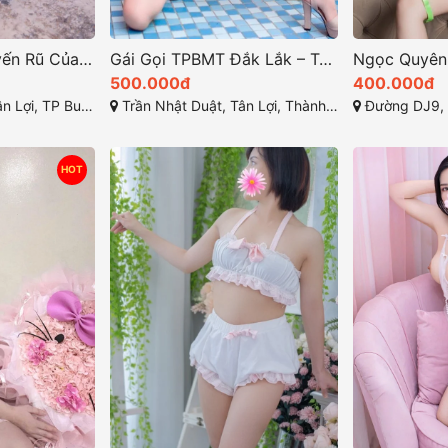
Khám Phá Sự Quyến Rũ Của Vy Vy 2k3 – Gái Gọi Cao Cấp TP Buôn Ma Thuột
Gái Gọi TPBMT Đắk Lắk – Tú Vy: Gái Xinh Dáng Đẹp, Ngực Đẹp Mông Cong, Dịch Vụ Hoàn Hảo
500.000đ
400.000đ
 TP Buôn Ma Thuột
Trần Nhật Duật, Tân Lợi, Thành phố Buôn Ma Thuột, Đắk Lắk
Đường DJ9, Thới 
HOT