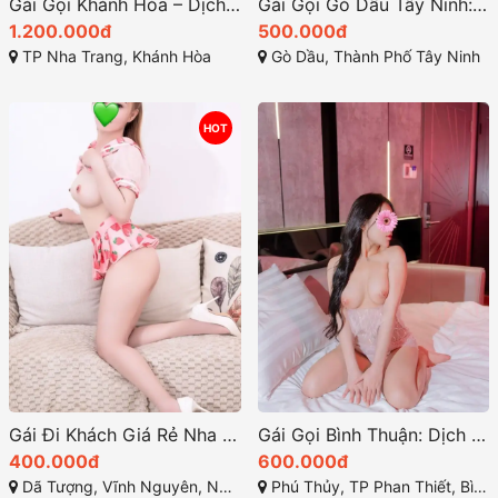
Gái Gọi Khánh Hòa – Dịch Vụ Giải Trí Gái Gú Đẳng Cấp
Gái Gọi Gò Dầu Tây Ninh: Dịch Vụ Cao Cấp & Trải Nghiệm Tuyệt Vời
1.200.000đ
500.000đ
TP Nha Trang, Khánh Hòa
Gò Dầu, Thành Phố Tây Ninh
HOT
Gái Đi Khách Giá Rẻ Nha Trang – Kiều Hân: Sexy Quyến Rủ, Nước Nhiều Làm Tình Say Mê
Gái Gọi Bình Thuận: Dịch Vụ Giải Trí Đẳng Cấp TP Biển
400.000đ
600.000đ
Dã Tượng, Vĩnh Nguyên, Nha Trang, Khánh Hòa
Phú Thủy, TP Phan Thiết, Bình Thuận