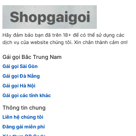
Tại sao nên chọn gái gọi Đà Lạt?
Chọn
dịch vụ gái gọi Đà Lạt
mang lại nhiều lợi ích
cho khách hàng, đặc biệt là những ai muốn trải
nghiệm dịch vụ giải trí cao cấp, an toàn và riêng tư.
Hãy đảm bảo bạn đã trên 18+ để có thể sử dụng các
Dưới đây là một số lý do rõ ràng để bạn cân nhắc:
dịch vụ của website chúng tôi. Xin chân thành cảm ơn!
Chất lượng dịch vụ đỉnh cao
: Các em gái gọi Đà Lạt
đều được tuyển chọn kỹ lưỡng, đảm bảo đủ tiêu
Gái gọi Bắc Trung Nam
chuẩn về ngoại hình, thái độ, kỹ năng phục vụ để
Gái gọi Sài Gòn
mang lại trải nghiệm tốt nhất cho khách hàng.
Gái gọi Đà Nẵng
Đa dạng lựa chọn
: Từ
gái gọi xinh đẹp Đà Lạt
, trẻ
trung, năng động đến
gái gọi cao cấp Đà Lạt
– phù
Gái gọi Hà Nội
hợp mọi sở thích và nhu cầu riêng tư.
Gái gọi các tỉnh khác
Tiện lợi, linh hoạt
: Dịch vụ này giúp khách hàng dễ
dàng gặp gỡ, liên hệ và đặt lịch một cách nhanh
Thông tin chung
chóng, không cần phải đi lại hay mất nhiều thời gian.
Liên hệ chúng tôi
Bảo mật, riêng tư
: Mọi thông tin khách hàng và gái
Đăng gái miễn phí
gọi đều được bảo mật tuyệt đối, đảm bảo sự an
toàn và thoải mái tối đa.