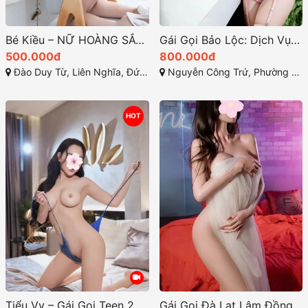
Bé Kiều – NỮ HOÀNG SẮC ĐẸP, Body Sexy, Thân Hình Nóng Bỏng Siêu Quyến Rũ tại Lâm Đồng
Gái Gọi Bảo Lộc: Dịch Vụ Đầy Đủ Và Chất Lượng Năm 2025
500.000đ
800.000đ
Đào Duy Từ, Liên Nghĩa, Đức Trọng, Lâm Đồng
Nguyễn Công Trứ, Phường 1, Tp. Bảo Lộc, Lâm Đồng
HOT
Tiểu Vy – Gái Gọi Teen 2K4 Cao Cấp Đà Lạt: Đẳng Cấp Gái Xinh Body Đẩy Đà và Dịch Vụ Cực Tốt
Gái Gọi Đà Lạt Lâm Đồng: Trải Nghiệm Khó Quên Tại Thành Phố Ngàn Hoa