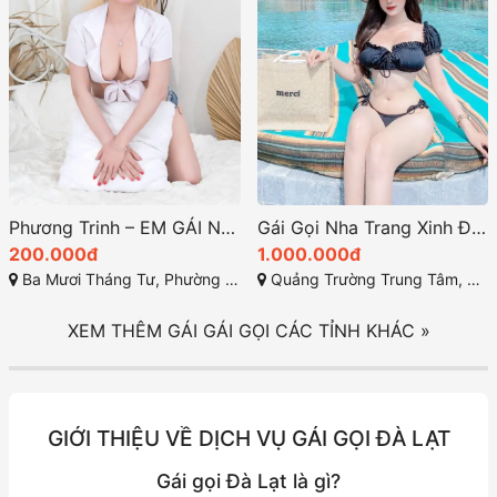
Phương Trinh – EM GÁI NON XINH, Thân Hình Bốc Lửa, Làm Tình Đam Mê Tại Vũng Tàu
Gái Gọi Nha Trang Xinh Đẹp: Trâm Anh 2k3 – Gái Dâm Cao Cấp Yêu Nghề Kết Hợp Mọi Tư Thế Sướng
200.000đ
1.000.000đ
Ba Mươi Tháng Tư, Phường 12, Vũng Tàu, Bà Rịa-Vũng Tàu
Quảng Trường Trung Tâm, TP Nha Trang, Khánh Hòa
XEM THÊM GÁI GÁI GỌI CÁC TỈNH KHÁC »
GIỚI THIỆU VỀ DỊCH VỤ GÁI GỌI ĐÀ LẠT
Gái gọi Đà Lạt là gì?