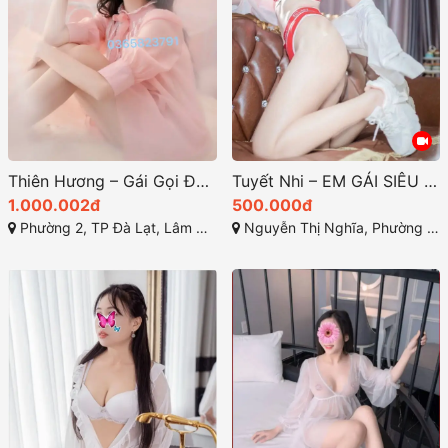
Thiên Hương – Gái Gọi Đà Lạt Dâm Tình, Hàng Ngon Cao Cấp Vú Bướm Mẩy Mà
Tuyết Nhi – EM GÁI SIÊU PHẨM, Mặt Xinh, Dáng Đẹp, Làm Tình Hăng Say, Sự Hoàn Hảo và Tinh Tế
1.000.002đ
500.000đ
Phường 2, TP Đà Lạt, Lâm Đồng
Nguyễn Thị Nghĩa, Phường 2, TP Đà Lạt, Lâm Đồng