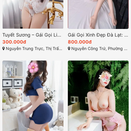
Tuyết Sương – Gái Gọi Liên Nghĩa, Đức Trọng, Lâm Đồng: Mẫu Gái Xinh Tưới Tráng Hồng
Gái Gọi Xinh Đẹp Đà Lạt: Tổng Quan Dịch Vụ 18+ Tại TP Tây Nguyên Lâm Đồng
300.000đ
800.000đ
Nguyễn Trung Trực, Thị Trấn Liên Nghĩa, Đức Trọng, Lâm Đồng
Nguyễn Công Trứ, Phường 2, Bảo Lộc, Lâm Đồng