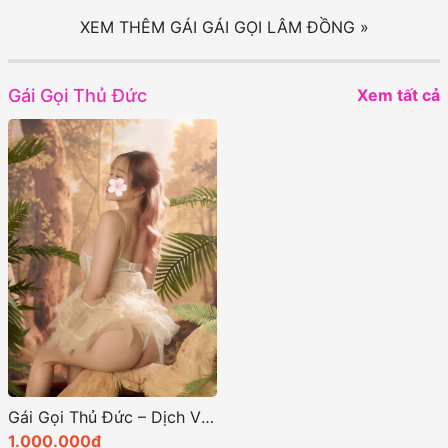
XEM THÊM GÁI GÁI GỌI LÂM ĐỒNG »
Gái Gọi Thủ Đức
Xem tất cả
Gái Gọi Thủ Đức – Dịch Vụ Chất Lượng số 1 Tại TP HCM
1.000.000đ