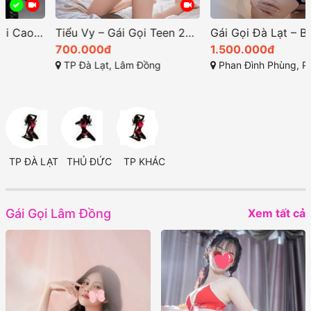
Tiểu Vy – Gái Gọi Teen 2K4 Cao Cấp Đà Lạt: Đẳng Cấp Gái Xinh Body Đẩy Đà và Dịch Vụ Cực Tốt
Gái Gọi Đà Lạt – Bảo Hân 2k7: Gái Gọi F2 TP Đà Lạt Non Teen, Gái Xinh, Quyến Rũ, Làm Tình Lôi Cuốn
700.000đ
1.500.000đ
TP Đà Lạt, Lâm Đồng
Phan Đình Phùng, Phường 2, TP Đà Lạt (gái gọi đà lạt). Lâm Đồng
TP ĐÀ LẠT
THỦ ĐỨC
TP KHÁC
Gái Gọi Lâm Đồng
Xem tất cả