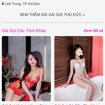
Linh Trung, TP thủ Đức
XEM THÊM GÁI GÁI GỌI THỦ ĐỨC »
Gái Gọi Các Tỉnh Khác
Xem tất cả