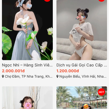
Ngọc Nhi – Hàng Sinh Viên Cao Cấp Uy Tín Tại Nha Trang | Gái Gọi Sinh Viên TP Nha Trang 2026
Dịch vụ Gái Gọi Cao Cấp Nha Trang – Dịp Anh với Gái Gọi Nha Trang Xinh Đẹp
2.000.001đ
1.200.000đ
Chợ Đầm, TP Nha Trang, Khánh Hòa
Nguyễn Biểu, Vĩnh Hải, Nha Trang, Khánh Hòa, Việt Nam
HOT