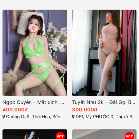
Ngọc Quyên – Mặt xinh, dáng đẹp, hàng ngon vừa tầm giá tại Bến Cát Bình Dương
Tuyết Như 2k – Gái Gọi Bến Cát: Một Nét Đẹp Cá Tính Nhiệt Tình
400.000đ
300.000đ
Đường DJ9, Thới Hòa, Bến Cát, Bình Dương
DE1, Mỹ PHƯỚC 3, Thị xã Bến Cát, Bình Dương
HOT
HOT