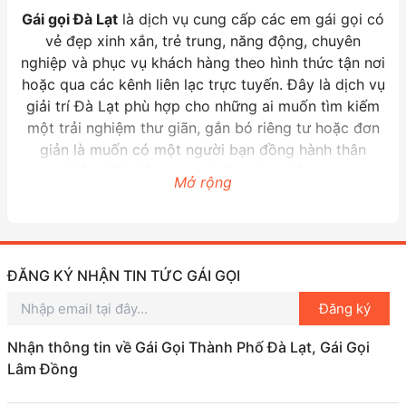
Gái gọi Đà Lạt
là dịch vụ cung cấp các em gái gọi có
vẻ đẹp xinh xắn, trẻ trung, năng động, chuyên
nghiệp và phục vụ khách hàng theo hình thức tận nơi
hoặc qua các kênh liên lạc trực tuyến. Đây là dịch vụ
giải trí Đà Lạt phù hợp cho những ai muốn tìm kiếm
một trải nghiệm thư giãn, gắn bó riêng tư hoặc đơn
giản là muốn có một người bạn đồng hành thân
thiện, hấp dẫn trong không gian riêng tư.
Mở rộng
Các
thông tin gái gọi Đà Lạt
thường bao gồm các
hình thức như gọi điện thoại, nhắn tin, hoặc đặt lịch
hẹn qua các nền tảng uy tín. Đặc biệt, các
gái gọi
VIP Đà Lạt
nổi bật với vẻ đẹp xuất sắc, thái độ phục
ĐĂNG KÝ NHẬN TIN TỨC GÁI GỌI
vụ chuyên nghiệp, luôn đáp ứng mọi nhu cầu của
Đăng ký
khách hàng một cách chu đáo và tận tâm. Ngoài ra,
các
gái gọi hot Đà Lạt
luôn cập nhật xu hướng và sở
Nhận thông tin về Gái Gọi Thành Phố Đà Lạt, Gái Gọi
thích mới nhất để phù hợp với từng yêu cầu riêng
Lâm Đồng
biệt.